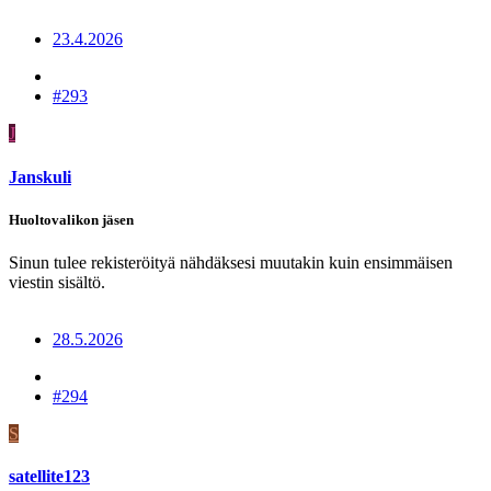
23.4.2026
#293
J
Janskuli
Huoltovalikon jäsen
Sinun tulee rekisteröityä nähdäksesi muutakin kuin ensimmäisen
viestin sisältö.
28.5.2026
#294
S
satellite123