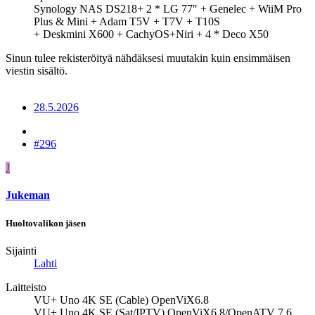
Synology NAS DS218+ 2 * LG 77" + Genelec + WiiM Pro
Plus & Mini + Adam T5V + T7V + T10S
+ Deskmini X600 + CachyOS+Niri + 4 * Deco X50
Sinun tulee rekisteröityä nähdäksesi muutakin kuin ensimmäisen
viestin sisältö.
28.5.2026
#296
J
Jukeman
Huoltovalikon jäsen
Sijainti
Lahti
Laitteisto
VU+ Uno 4K SE (Cable) OpenViX6.8
VU+ Uno 4K SE (Sat/IPTV) OpenViX6.8/OpenATV 7.6