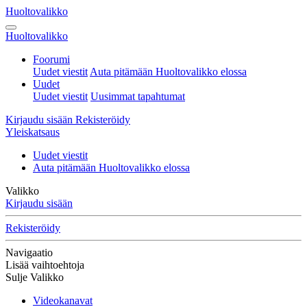
Huoltovalikko
Huoltovalikko
Foorumi
Uudet viestit
Auta pitämään Huoltovalikko elossa
Uudet
Uudet viestit
Uusimmat tapahtumat
Kirjaudu sisään
Rekisteröidy
Yleiskatsaus
Uudet viestit
Auta pitämään Huoltovalikko elossa
Valikko
Kirjaudu sisään
Rekisteröidy
Navigaatio
Lisää vaihtoehtoja
Sulje Valikko
Videokanavat