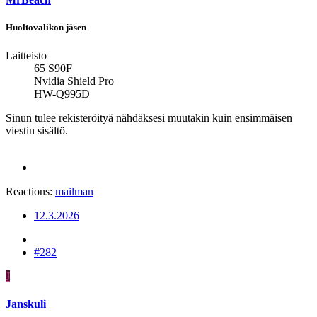
Huoltovalikon jäsen
Laitteisto
65 S90F
Nvidia Shield Pro
HW-Q995D
Sinun tulee rekisteröityä nähdäksesi muutakin kuin ensimmäisen
viestin sisältö.
Reactions:
mailman
12.3.2026
#282
J
Janskuli