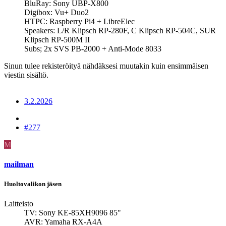
BluRay: Sony UBP-X800
Digibox: Vu+ Duo2
HTPC: Raspberry Pi4 + LibreElec
Speakers: L/R Klipsch RP-280F, C Klipsch RP-504C, SUR
Klipsch RP-500M II
Subs; 2x SVS PB-2000 + Anti-Mode 8033
Sinun tulee rekisteröityä nähdäksesi muutakin kuin ensimmäisen
viestin sisältö.
3.2.2026
#277
M
mailman
Huoltovalikon jäsen
Laitteisto
TV: Sony KE-85XH9096 85"
AVR: Yamaha RX-A4A