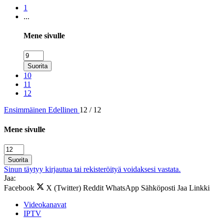
1
...
Mene sivulle
Suorita
10
11
12
Ensimmäinen
Edellinen
12 / 12
Mene sivulle
Suorita
Sinun täytyy kirjautua tai rekisteröityä voidaksesi vastata.
Jaa:
Facebook
X (Twitter)
Reddit
WhatsApp
Sähköposti
Jaa
Linkki
Videokanavat
IPTV