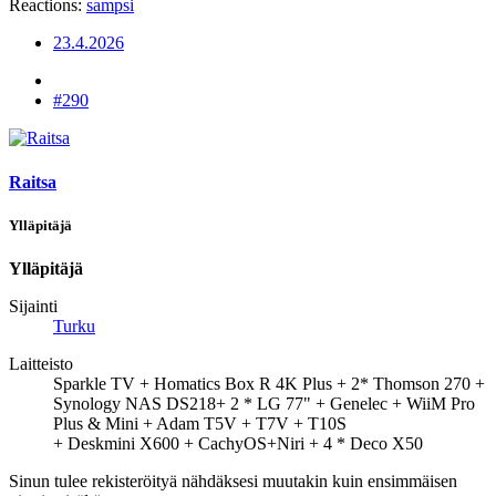
Reactions:
sampsi
23.4.2026
#290
Raitsa
Ylläpitäjä
Ylläpitäjä
Sijainti
Turku
Laitteisto
Sparkle TV + Homatics Box R 4K Plus + 2* Thomson 270 +
Synology NAS DS218+ 2 * LG 77" + Genelec + WiiM Pro
Plus & Mini + Adam T5V + T7V + T10S
+ Deskmini X600 + CachyOS+Niri + 4 * Deco X50
Sinun tulee rekisteröityä nähdäksesi muutakin kuin ensimmäisen