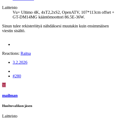
Laitteisto
Vu+ Ultimo 4K, 4xT2,2xS2, OpenATV, 107*113cm offset +
GT-DM14MG kääntömoottori 86.5E-36W.
Sinun tulee rekisteröityä nähdäksesi muutakin kuin ensimmäisen
viestin sisältö.
Reactions:
Raitsa
3.2.2026
#280
M
mailman
Huoltovalikon jäsen
Laitteisto