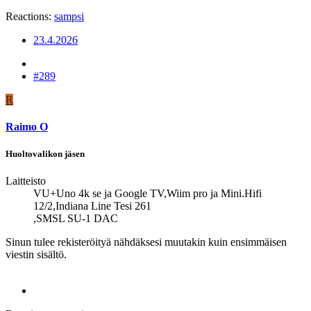
Reactions:
sampsi
23.4.2026
#289
R
Raimo O
Huoltovalikon jäsen
Laitteisto
VU+Uno 4k se ja Google TV,Wiim pro ja Mini.Hifi
12/2,Indiana Line Tesi 261
,SMSL SU-1 DAC
Sinun tulee rekisteröityä nähdäksesi muutakin kuin ensimmäisen
viestin sisältö.