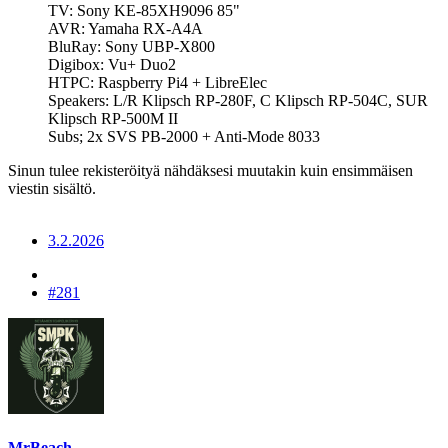
TV: Sony KE-85XH9096 85"
AVR: Yamaha RX-A4A
BluRay: Sony UBP-X800
Digibox: Vu+ Duo2
HTPC: Raspberry Pi4 + LibreElec
Speakers: L/R Klipsch RP-280F, C Klipsch RP-504C, SUR
Klipsch RP-500M II
Subs; 2x SVS PB-2000 + Anti-Mode 8033
Sinun tulee rekisteröityä nähdäksesi muutakin kuin ensimmäisen
viestin sisältö.
3.2.2026
#281
MrBeach