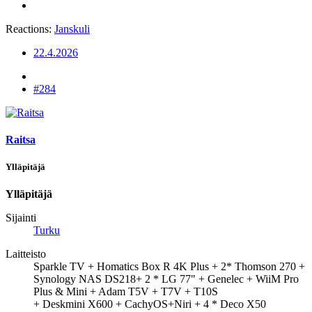
Reactions:
Janskuli
22.4.2026
#284
Raitsa
Ylläpitäjä
Ylläpitäjä
Sijainti
Turku
Laitteisto
Sparkle TV + Homatics Box R 4K Plus + 2* Thomson 270 +
Synology NAS DS218+ 2 * LG 77" + Genelec + WiiM Pro
Plus & Mini + Adam T5V + T7V + T10S
+ Deskmini X600 + CachyOS+Niri + 4 * Deco X50