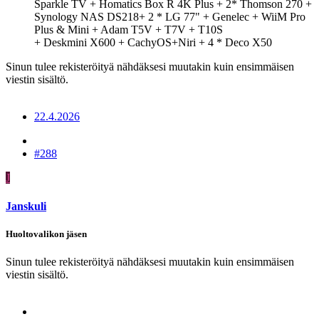
Sparkle TV + Homatics Box R 4K Plus + 2* Thomson 270 +
Synology NAS DS218+ 2 * LG 77" + Genelec + WiiM Pro
Plus & Mini + Adam T5V + T7V + T10S
+ Deskmini X600 + CachyOS+Niri + 4 * Deco X50
Sinun tulee rekisteröityä nähdäksesi muutakin kuin ensimmäisen
viestin sisältö.
22.4.2026
#288
J
Janskuli
Huoltovalikon jäsen
Sinun tulee rekisteröityä nähdäksesi muutakin kuin ensimmäisen
viestin sisältö.