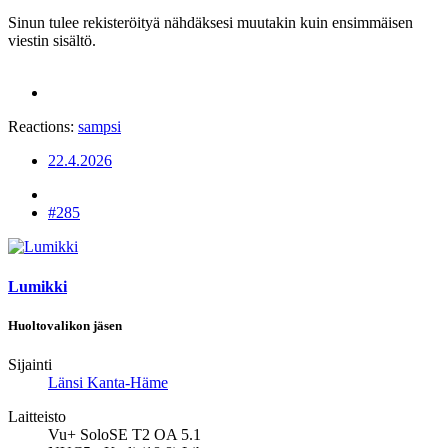
Sinun tulee rekisteröityä nähdäksesi muutakin kuin ensimmäisen
viestin sisältö.
Reactions:
sampsi
22.4.2026
#285
Lumikki
Huoltovalikon jäsen
Sijainti
Länsi Kanta-Häme
Laitteisto
Vu+ SoloSE T2 OA 5.1