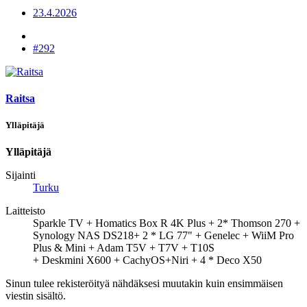
23.4.2026
#292
Raitsa
Ylläpitäjä
Ylläpitäjä
Sijainti
Turku
Laitteisto
Sparkle TV + Homatics Box R 4K Plus + 2* Thomson 270 +
Synology NAS DS218+ 2 * LG 77" + Genelec + WiiM Pro
Plus & Mini + Adam T5V + T7V + T10S
+ Deskmini X600 + CachyOS+Niri + 4 * Deco X50
Sinun tulee rekisteröityä nähdäksesi muutakin kuin ensimmäisen
viestin sisältö.