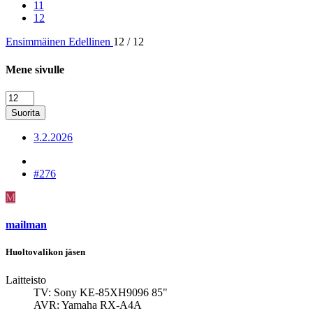
11
12
Ensimmäinen
Edellinen
12 / 12
Mene sivulle
Suorita
3.2.2026
#276
M
mailman
Huoltovalikon jäsen
Laitteisto
TV: Sony KE-85XH9096 85"
AVR: Yamaha RX-A4A