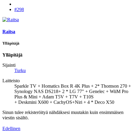
#298
Raitsa
Ylläpitäjä
Ylläpitäjä
Sijainti
Turku
Laitteisto
Sparkle TV + Homatics Box R 4K Plus + 2* Thomson 270 +
Synology NAS DS218+ 2 * LG 77" + Genelec + WiiM Pro
Plus & Mini + Adam T5V + T7V + T10S
+ Deskmini X600 + CachyOS+Niri + 4 * Deco X50
Sinun tulee rekisteröityä nähdäksesi muutakin kuin ensimmäisen
viestin sisältö.
Edellinen