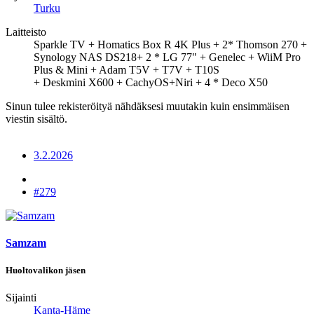
Turku
Laitteisto
Sparkle TV + Homatics Box R 4K Plus + 2* Thomson 270 +
Synology NAS DS218+ 2 * LG 77" + Genelec + WiiM Pro
Plus & Mini + Adam T5V + T7V + T10S
+ Deskmini X600 + CachyOS+Niri + 4 * Deco X50
Sinun tulee rekisteröityä nähdäksesi muutakin kuin ensimmäisen
viestin sisältö.
3.2.2026
#279
Samzam
Huoltovalikon jäsen
Sijainti
Kanta-Häme