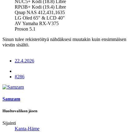
NUC5+ Kodi (18.8) Libre
RPi3B+ Kodi (19.4) Libre
Qnap NAS 412,431,1635
LG Oled 65" & LCD 40"
AV Yamaha RX-V375
Proson 5.1
Sinun tulee rekisteröityä nähdäksesi muutakin kuin ensimmäisen
viestin sisältö.
22.4.2026
#286
Samzam
Huoltovalikon jäsen
Sijainti
Kanta-Häme