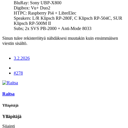
BluRay: Sony UBP-X800
Digibox: Vu+ Duo2
HTPC: Raspberry Pi4 + LibreElec
Speakers: L/R Klipsch RP-280F, C Klipsch RP-504C, SUR
Klipsch RP-500M II
Subs; 2x SVS PB-2000 + Anti-Mode 8033
Sinun tulee rekisteröityä nähdäksesi muutakin kuin ensimmäisen
viestin sisältö.
3.2.2026
#278
Raitsa
Ylläpitäjä
Ylläpitäjä
Sijainti