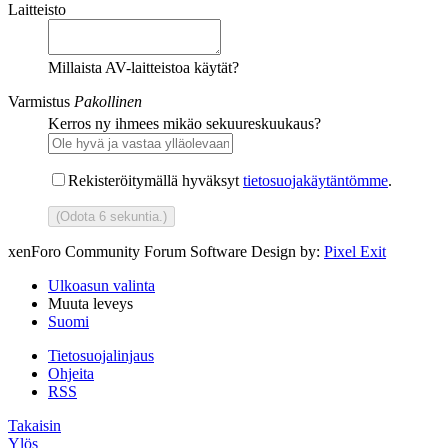
Laitteisto
Millaista AV-laitteistoa käytät?
Varmistus
Pakollinen
Kerros ny ihmees mikäo sekuureskuukaus?
Rekisteröitymällä hyväksyt
tietosuojakäytäntömme
.
(Odota
6
sekuntia.)
xenForo Community Forum Software
Design by:
Pixel Exit
Ulkoasun valinta
Muuta leveys
Suomi
Tietosuojalinjaus
Ohjeita
RSS
Takaisin
Ylös