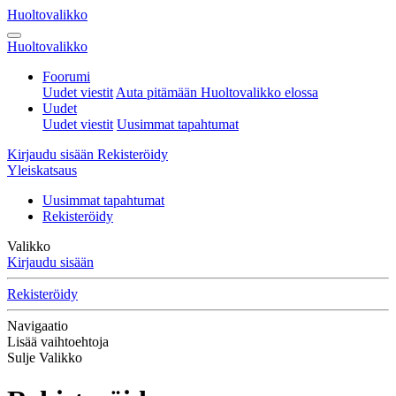
Huoltovalikko
Huoltovalikko
Foorumi
Uudet viestit
Auta pitämään Huoltovalikko elossa
Uudet
Uudet viestit
Uusimmat tapahtumat
Kirjaudu sisään
Rekisteröidy
Yleiskatsaus
Uusimmat tapahtumat
Rekisteröidy
Valikko
Kirjaudu sisään
Rekisteröidy
Navigaatio
Lisää vaihtoehtoja
Sulje Valikko