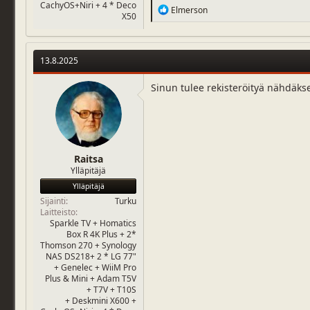
CachyOS+Niri + 4 * Deco
R
Elmerson
X50
e
a
c
t
13.8.2025
i
o
n
Sinun tulee rekisteröityä nähdäks
s
:
Raitsa
Ylläpitäjä
Ylläpitäjä
Sijainti
Turku
Laitteisto
Sparkle TV + Homatics
Box R 4K Plus + 2*
Thomson 270 + Synology
NAS DS218+ 2 * LG 77"
+ Genelec + WiiM Pro
Plus & Mini + Adam T5V
+ T7V + T10S
+ Deskmini X600 +