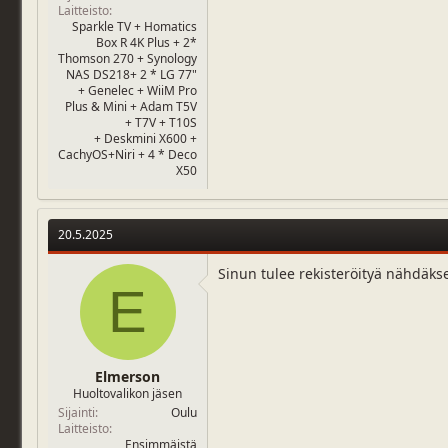
Laitteisto
Sparkle TV + Homatics
Box R 4K Plus + 2*
Thomson 270 + Synology
NAS DS218+ 2 * LG 77"
+ Genelec + WiiM Pro
Plus & Mini + Adam T5V
+ T7V + T10S
+ Deskmini X600 +
CachyOS+Niri + 4 * Deco
X50
20.5.2025
Sinun tulee rekisteröityä nähdäks
E
Elmerson
Huoltovalikon jäsen
Sijainti
Oulu
Laitteisto
Ensimmäistä