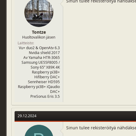
Sinun tulee rekisteröityä nähdäks
j
i
u
v
n
ä
a
m
l
ä
o
ä
Tontze
i
r
Huoltovalikon jäsen
t
ä
Laitteisto
t
Vu+ duo2 & OpenAtv 6.3
a
Nvidia shield 2017
Av Yamaha HTR-3065
j
Samsung UE55F8005 /
a
Sony 65” X89K 4K
Raspberry pi3B+
Hifiberry DAC+
Sennheiser HD595
Raspberry pi3B+ iQaudio
DAC+
PreSonus Eris 3.5
29.12.2024
Sinun tulee rekisteröityä nähdäks