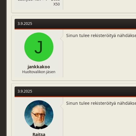
X50
3.9.2025
Sinun tulee rekisteröityä nähdäks
J
jankkakoo
Huoltovalikon jäsen
3.9.2025
Sinun tulee rekisteröityä nähdäks
Raitsa