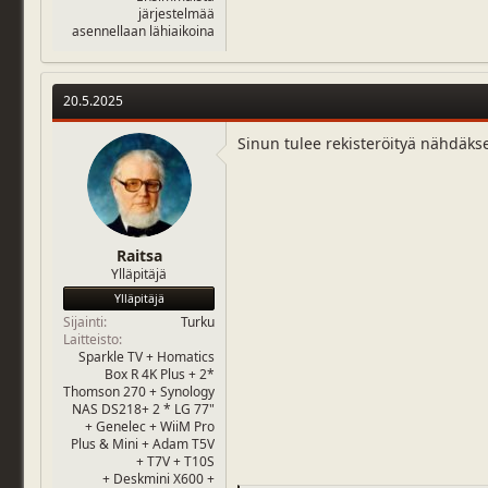
järjestelmää
asennellaan lähiaikoina
20.5.2025
Sinun tulee rekisteröityä nähdäks
Raitsa
Ylläpitäjä
Ylläpitäjä
Sijainti
Turku
Laitteisto
Sparkle TV + Homatics
Box R 4K Plus + 2*
Thomson 270 + Synology
NAS DS218+ 2 * LG 77"
+ Genelec + WiiM Pro
Plus & Mini + Adam T5V
+ T7V + T10S
+ Deskmini X600 +