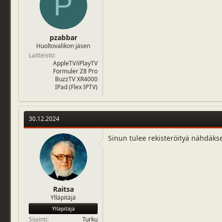
P
pzabbar
Huoltovalikon jäsen
Laitteisto
AppleTV/iPlayTV
Formuler Z8 Pro
BuzzTV XR4000
IPad (Flex IPTV)
30.12.2024
Sinun tulee rekisteröityä nähdäks
Raitsa
Ylläpitäjä
Ylläpitäjä
Sijainti
Turku