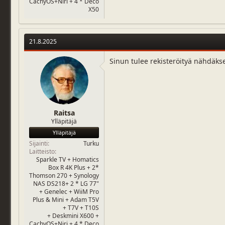
CachyOS+Niri + 4 * Deco
X50
21.8.2025
Sinun tulee rekisteröityä nähdäks
Raitsa
Ylläpitäjä
Ylläpitäjä
Sijainti
Turku
Laitteisto
Sparkle TV + Homatics
Box R 4K Plus + 2*
Thomson 270 + Synology
NAS DS218+ 2 * LG 77"
+ Genelec + WiiM Pro
Plus & Mini + Adam T5V
+ T7V + T10S
+ Deskmini X600 +
CachyOS+Niri + 4 * Deco