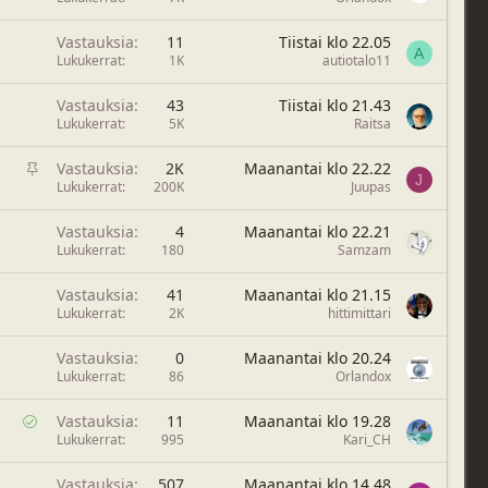
Vastauksia
11
Tiistai klo 22.05
A
Lukukerrat
1K
autiotalo11
Vastauksia
43
Tiistai klo 21.43
Lukukerrat
5K
Raitsa
P
Vastauksia
2K
Maanantai klo 22.22
J
y
Lukukerrat
200K
Juupas
s
y
Vastauksia
4
Maanantai klo 22.21
v
Lukukerrat
180
Samzam
ä
Vastauksia
41
Maanantai klo 21.15
Lukukerrat
2K
hittimittari
Vastauksia
0
Maanantai klo 20.24
Lukukerrat
86
Orlandox
S
Vastauksia
11
Maanantai klo 19.28
o
Lukukerrat
995
Kari_CH
l
v
Vastauksia
507
Maanantai klo 14.48