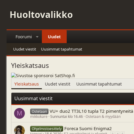
Huoltovalikko
Foorumi
Uudet
Uudet viestit
Uusimmat tapahtumat
Yleiskatsaus
Yleiskatsaus
Uudet viestit
Uusimmat tapahtumat
Uusimmat viestit
VU+ duo2 TT3L10 tupla T2 pimentyneitä v
Ostetaan
M
mikkokare
Sunnuntai klo 16.46
Ostetaan & myydään
Foreca Suomi Enigma2
Ohjelmistoesittely
tappari
15.6.2020
E2 apuohjelmat ja pluginit
3
4
5