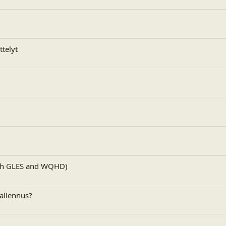
ttelyt
ith GLES and WQHD)
allennus?