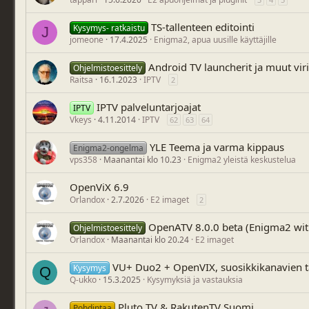
TS-tallenteen editointi
Kysymys- ratkaistu
J
jomeone
17.4.2025
Enigma2, apua uusille käyttäjille
Android TV launcherit ja muut viri
Ohjelmistoesittely
Raitsa
16.1.2023
IPTV
2
IPTV palveluntarjoajat
IPTV
Vkeys
4.11.2014
IPTV
62
63
64
YLE Teema ja varma kippaus
Enigma2-ongelma
vps358
Maanantai klo 10.23
Enigma2 yleistä keskustelua
OpenViX 6.9
Orlandox
2.7.2026
E2 imaget
2
OpenATV 8.0.0 beta (Enigma2 w
Ohjelmistoesittely
Orlandox
Maanantai klo 20.24
E2 imaget
VU+ Duo2 + OpenVIX, suosikkikanavien t
Kysymys
Q
Q-ukko
15.3.2025
Kysymyksiä ja vastauksia
Pluto TV & RakutenTV Suomi
Pohdintaa