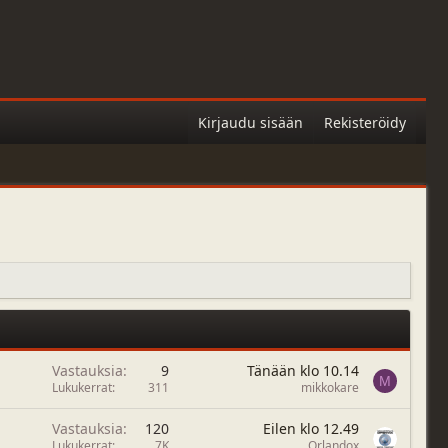
Kirjaudu sisään
Rekisteröidy
Vastauksia
9
Tänään klo 10.14
M
Lukukerrat
311
mikkokare
Vastauksia
120
Eilen klo 12.49
Lukukerrat
7K
Orlandox