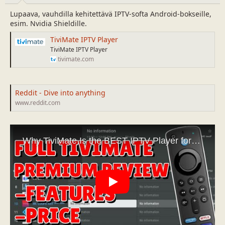
a
m
Lupaava, vauhdilla kehitettävä IPTV-softa Android-bokseille,
l
ä
esim. Nvidia Shieldille.
o
ä
i
r
TiviMate IPTV Player
t
ä
TiviMate IPTV Player
t
tivimate.com
a
j
a
Reddit - Dive into anything
www.reddit.com