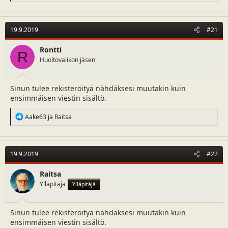
a
c
t
19.9.2019
#21
i
o
n
Rontti
R
s
Huoltovalikon jäsen
:
Sinun tulee rekisteröityä nähdäksesi muutakin kuin
ensimmäisen viestin sisältö.
R
Aake63
ja
Raitsa
e
a
c
t
19.9.2019
#22
i
o
n
Raitsa
s
Ylläpitäjä
Ylläpitäjä
:
Sinun tulee rekisteröityä nähdäksesi muutakin kuin
ensimmäisen viestin sisältö.