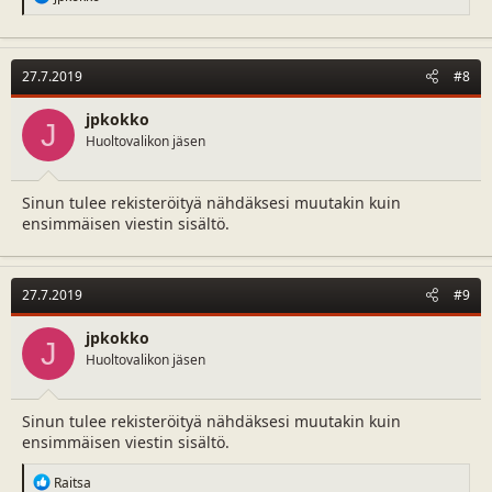
e
a
c
t
27.7.2019
#8
i
o
n
jpkokko
J
s
Huoltovalikon jäsen
:
Sinun tulee rekisteröityä nähdäksesi muutakin kuin
ensimmäisen viestin sisältö.
27.7.2019
#9
jpkokko
J
Huoltovalikon jäsen
Sinun tulee rekisteröityä nähdäksesi muutakin kuin
ensimmäisen viestin sisältö.
R
Raitsa