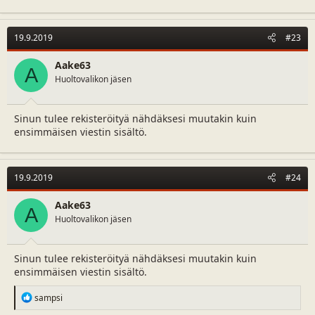
19.9.2019
#23
Aake63
A
Huoltovalikon jäsen
Sinun tulee rekisteröityä nähdäksesi muutakin kuin
ensimmäisen viestin sisältö.
19.9.2019
#24
Aake63
A
Huoltovalikon jäsen
Sinun tulee rekisteröityä nähdäksesi muutakin kuin
ensimmäisen viestin sisältö.
R
sampsi
e