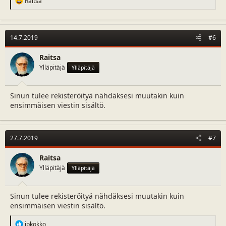
Raitsa
e
a
c
t
14.7.2019
#6
i
o
n
Raitsa
s
Ylläpitäjä
Ylläpitäjä
:
Sinun tulee rekisteröityä nähdäksesi muutakin kuin
ensimmäisen viestin sisältö.
27.7.2019
#7
Raitsa
Ylläpitäjä
Ylläpitäjä
Sinun tulee rekisteröityä nähdäksesi muutakin kuin
ensimmäisen viestin sisältö.
R
jpkokko