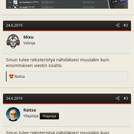
24.6.2019
#2
Mixu
Valvoja
Sinun tulee rekisteröityä nähdäksesi muutakin kuin
ensimmäisen viestin sisältö.
R
Raitsa
e
a
c
t
24.6.2019
#3
i
o
n
Raitsa
s
Ylläpitäjä
Ylläpitäjä
:
Sinun tulee rekisteröityä nähdäksesi muutakin kuin