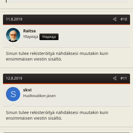
e
a
c
t
11.8.2019
#10
i
o
n
Raitsa
s
Ylläpitäjä
Ylläpitäjä
:
Sinun tulee rekisteröityä nähdäksesi muutakin kuin
ensimmäisen viestin sisältö.
12.8.2019
#11
skvi
S
Huoltovalikon jäsen
Sinun tulee rekisteröityä nähdäksesi muutakin kuin
ensimmäisen viestin sisältö.