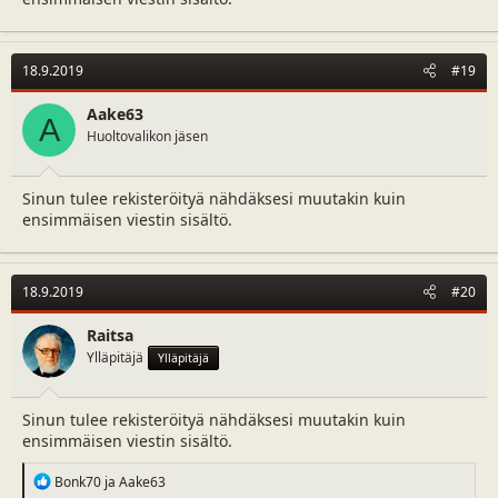
18.9.2019
#19
Aake63
A
Huoltovalikon jäsen
Sinun tulee rekisteröityä nähdäksesi muutakin kuin
ensimmäisen viestin sisältö.
18.9.2019
#20
Raitsa
Ylläpitäjä
Ylläpitäjä
Sinun tulee rekisteröityä nähdäksesi muutakin kuin
ensimmäisen viestin sisältö.
R
Bonk70
ja
Aake63
e