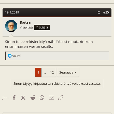
a
c
t
19.9.2019
#25
i
o
n
Raitsa
s
Ylläpitäjä
Ylläpitäjä
:
Sinun tulee rekisteröityä nähdäksesi muutakin kuin
ensimmäisen viestin sisältö.
R
vauhti
e
a
c
t
1
...
12
Seuraava
i
o
Sinun täytyy kirjautua tai rekisteröityä voidaksesi vastata.
n
s
:
Facebook
X (Twitter)
Reddit
WhatsApp
Sähköposti
Linkki
Jaa: