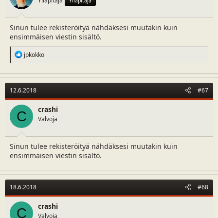
Ylläpitäjä
Ylläpitäjä
Sinun tulee rekisteröityä nähdäksesi muutakin kuin
ensimmäisen viestin sisältö.
R
jpkokko
e
a
c
t
12.6.2018
#67
i
o
n
crashi
C
s
Valvoja
:
Sinun tulee rekisteröityä nähdäksesi muutakin kuin
ensimmäisen viestin sisältö.
18.6.2018
#68
crashi
C
Valvoja