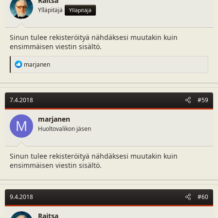
Raitsa
Ylläpitäjä
Ylläpitäjä
Sinun tulee rekisteröityä nähdäksesi muutakin kuin
ensimmäisen viestin sisältö.
R
marjanen
e
a
c
t
7.4.2018
#59
i
o
n
marjanen
M
s
Huoltovalikon jäsen
:
Sinun tulee rekisteröityä nähdäksesi muutakin kuin
ensimmäisen viestin sisältö.
9.4.2018
#60
Raitsa