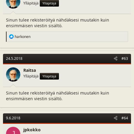
s
Ylläpitäjä
Ylläpitäjä
:
Sinun tulee rekisteröityä nähdäksesi muutakin kuin
ensimmäisen viestin sisältö.
R
harkonen
e
a
c
t
24.5.2018
#63
i
o
n
Raitsa
s
Ylläpitäjä
Ylläpitäjä
:
Sinun tulee rekisteröityä nähdäksesi muutakin kuin
ensimmäisen viestin sisältö.
9.6.2018
#64
jpkokko
J