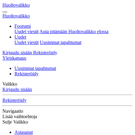
Huoltovalikko
Huoltovalikko
Foorumi
Uudet viestit
Auta pitämään Huoltovalikko elossa
Uudet
Uudet viestit
Uusimmat tapahtumat
Kirjaudu sisään
Rekisteröidy
Yleiskatsaus
Uusimmat tapahtumat
Rekisteröidy
Valikko
Kirjaudu sisään
Rekisteröidy
Navigaatio
Lisää vaihtoehtoja
Sulje Valikko
Asiasanat