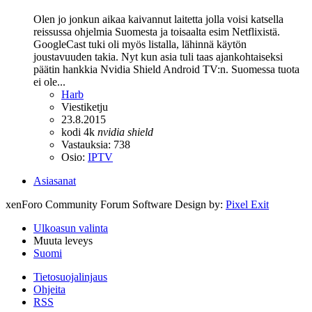
Olen jo jonkun aikaa kaivannut laitetta jolla voisi katsella
reissussa ohjelmia Suomesta ja toisaalta esim Netflixistä.
GoogleCast tuki oli myös listalla, lähinnä käytön
joustavuuden takia. Nyt kun asia tuli taas ajankohtaiseksi
päätin hankkia Nvidia Shield Android TV:n. Suomessa tuota
ei ole...
Harb
Viestiketju
23.8.2015
kodi 4k
nvidia
shield
Vastauksia: 738
Osio:
IPTV
Asiasanat
xenForo Community Forum Software
Design by:
Pixel Exit
Ulkoasun valinta
Muuta leveys
Suomi
Tietosuojalinjaus
Ohjeita
RSS