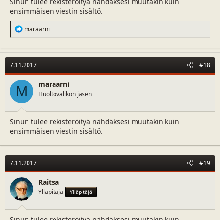
Sinun tulee rekisteröityä nähdäksesi muutakin kuin
ensimmäisen viestin sisältö.
R
maraarni
e
a
c
t
7.11.2017
#18
i
o
n
maraarni
M
s
Huoltovalikon jäsen
:
Sinun tulee rekisteröityä nähdäksesi muutakin kuin
ensimmäisen viestin sisältö.
7.11.2017
#19
Raitsa
Ylläpitäjä
Ylläpitäjä
Sinun tulee rekisteröityä nähdäksesi muutakin kuin