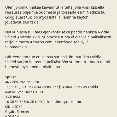
a
m
Olen jo jonkun aikaa kaivannut laitetta jolla voisi katsella
l
ä
reissussa ohjelmia Suomesta ja toisaalta esim Netflixistä.
o
ä
GoogleCast tuki oli myös listalla, lähinnä käytön
i
r
joustavuuden takia.
t
ä
t
Nyt kun asia tuli taas ajankohtaiseksi päätin hankkia Nvidia
a
Shield Android TV:n. Suomessa tuota ei ole vielä paikallisesti
j
a
tarjolla mutta Amazon.com lähettänee sen kyllä
Suomeenkin.
Laitteenahan tuo on samaa sarjaa kuin muutkin Nvidia
Shield sarjan laitteet ja pelikäyttöön suunnattu mutta toimii
hienosti myös mediatoistimena.
Speksit:
4K Video, 192khz Audio
Tegra X1 (1.9 Ghz 4 ARM Cortex-A57 ja 4 ARM Cortex A53 64bit)
Maxwell 256:16:16 (1Ghz)
3 GB RAM
16 GB SSD / 500 GB HDD (jälkimmäinen pro -versio)
Micro SDXC
Gigabit Ethernet
HDMI 2.0