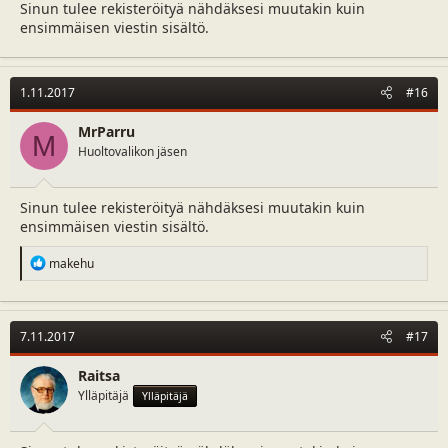
Sinun tulee rekisteröityä nähdäksesi muutakin kuin
ensimmäisen viestin sisältö.
1.11.2017
#16
MrParru
M
Huoltovalikon jäsen
Sinun tulee rekisteröityä nähdäksesi muutakin kuin
ensimmäisen viestin sisältö.
R
makehu
e
a
c
t
7.11.2017
#17
i
o
n
Raitsa
s
Ylläpitäjä
Ylläpitäjä
: