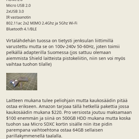
Micro USB 2.0
2xUSB 3.0
IR vastaanotin
802.11ac 2x2 MIMO 2.4Ghz ja 5Ghz Wi-Fi
Bluetooth 4.1/BLE
Virtalähdehän tuossa on tietysti jenksulan liittimillä
varustettu mutta se on 100v-240v 50-60Hz, joten toimii
pelkällä adapterilla Suomessa (jos sattuu olemaan
aiemmista Shield laitteista pistokeliitin, niin sen voi myös
vaihtaa tuohon tilalle)
Laitteen mukana tulee peliohjain mutta kaukosäädin pitää
ostaa erikseen. Amazon tarjoaa tällä hetkellä pakettia jossa
kaukosäädin mukana $220. Pro versiosta joutuu maksamaan
$100 enemmän ja siinä on 500GB HDD mukana mutta koska
tuohon saa Micro SDXC kortin sisälle niin itse pidin
parempana vaihtoehtona ostaa 64GB sellaisen
parillakymmenellä taalalla.