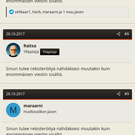
ensimmäisen viestin sisältö.
R
vehkaar1
,
Harb
,
maraarni
ja 1 muu jäsen
e
a
c
t
28.10.2017
#8
i
o
n
Raitsa
s
Ylläpitäjä
Ylläpitäjä
:
Sinun tulee rekisteröityä nähdäksesi muutakin kuin
ensimmäisen viestin sisältö.
28.10.2017
#9
maraarni
M
Huoltovalikon jäsen
Sinun tulee rekisteröityä nähdäksesi muutakin kuin
ensimmäisen viestin sisältö.