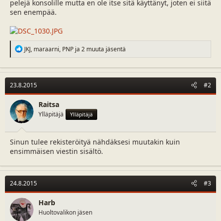
pelejä konsolille mutta en ole itse sitä käyttänyt, joten ei siitä
sen enempää.
R
JKJ
,
maraarni
,
PNP
ja 2 muuta jäsentä
e
a
c
t
23.8.2015
#2
i
o
n
Raitsa
s
Ylläpitäjä
Ylläpitäjä
:
Sinun tulee rekisteröityä nähdäksesi muutakin kuin
ensimmäisen viestin sisältö.
24.8.2015
#3
Harb
Huoltovalikon jäsen