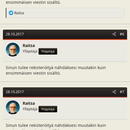
ensimmäisen viestin sisältö.
R
Raitsa
e
a
c
t
28.10.2017
#6
i
o
n
Raitsa
s
Ylläpitäjä
Ylläpitäjä
:
Sinun tulee rekisteröityä nähdäksesi muutakin kuin
ensimmäisen viestin sisältö.
28.10.2017
#7
Raitsa
Ylläpitäjä
Ylläpitäjä
Sinun tulee rekisteröityä nähdäksesi muutakin kuin