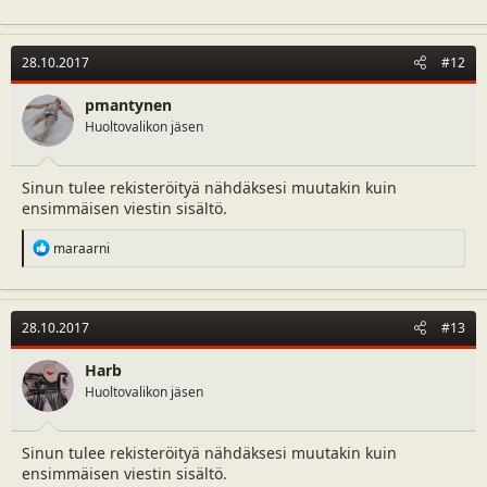
28.10.2017
#12
pmantynen
Huoltovalikon jäsen
Sinun tulee rekisteröityä nähdäksesi muutakin kuin
ensimmäisen viestin sisältö.
R
maraarni
e
a
c
t
28.10.2017
#13
i
o
n
Harb
s
Huoltovalikon jäsen
:
Sinun tulee rekisteröityä nähdäksesi muutakin kuin
ensimmäisen viestin sisältö.