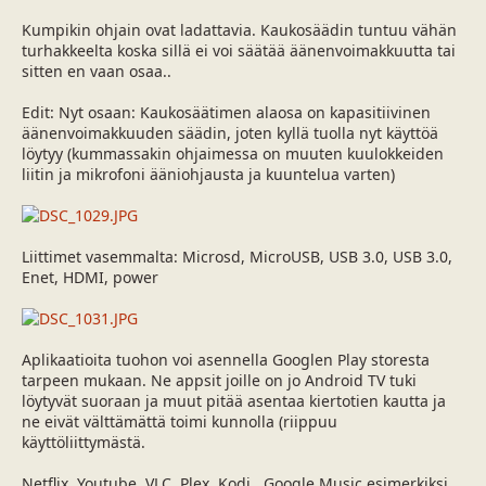
Kumpikin ohjain ovat ladattavia. Kaukosäädin tuntuu vähän
turhakkeelta koska sillä ei voi säätää äänenvoimakkuutta tai
sitten en vaan osaa..
Edit: Nyt osaan: Kaukosäätimen alaosa on kapasitiivinen
äänenvoimakkuuden säädin, joten kyllä tuolla nyt käyttöä
löytyy (kummassakin ohjaimessa on muuten kuulokkeiden
liitin ja mikrofoni ääniohjausta ja kuuntelua varten)
Liittimet vasemmalta: Microsd, MicroUSB, USB 3.0, USB 3.0,
Enet, HDMI, power
Aplikaatioita tuohon voi asennella Googlen Play storesta
tarpeen mukaan. Ne appsit joille on jo Android TV tuki
löytyvät suoraan ja muut pitää asentaa kiertotien kautta ja
ne eivät välttämättä toimi kunnolla (riippuu
käyttöliittymästä.
Netflix, Youtube, VLC, Plex, Kodi , Google Music esimerkiksi