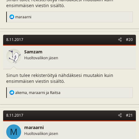
ensimmäisen viestin sisältö.
R
maraarni
e
a
c
t
8.11.2017
#20
i
o
n
Samzam
s
Huoltovalikon jäsen
:
Sinun tulee rekisteröityä nähdäksesi muutakin kuin
ensimmäisen viestin sisältö.
R
akema
,
maraarni
ja
Raitsa
e
a
c
t
8.11.2017
#21
i
o
n
maraarni
M
s
Huoltovalikon jäsen
: