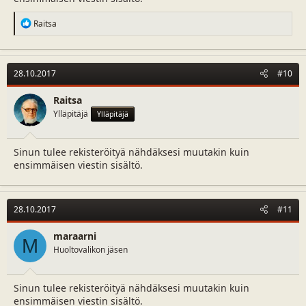
R
Raitsa
e
a
c
t
28.10.2017
#10
i
o
n
Raitsa
s
Ylläpitäjä
Ylläpitäjä
:
Sinun tulee rekisteröityä nähdäksesi muutakin kuin
ensimmäisen viestin sisältö.
28.10.2017
#11
maraarni
M
Huoltovalikon jäsen
Sinun tulee rekisteröityä nähdäksesi muutakin kuin
ensimmäisen viestin sisältö.