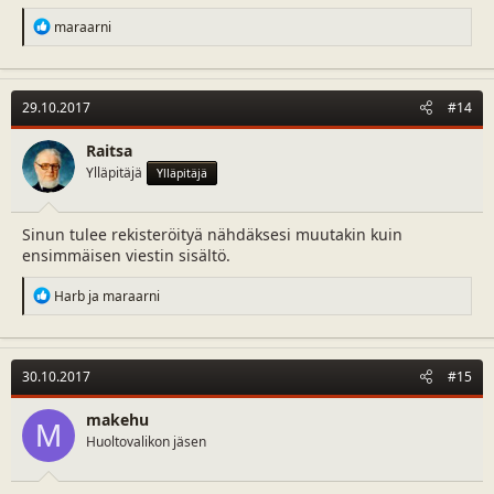
R
maraarni
e
a
c
t
29.10.2017
#14
i
o
n
Raitsa
s
Ylläpitäjä
Ylläpitäjä
:
Sinun tulee rekisteröityä nähdäksesi muutakin kuin
ensimmäisen viestin sisältö.
R
Harb
ja
maraarni
e
a
c
t
30.10.2017
#15
i
o
n
makehu
M
s
Huoltovalikon jäsen
: