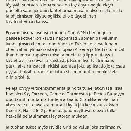
löytyvät suoraan. Yle Areenaa en löytänyt Google Playn
puolelta vaan jouduin lähtettämään asennuksen selaimella
ja ohjelmiston käyttölogiikka ei ole täydellinen
käyttöliittymän kanssa.
Ensimmäisenä asensin tuohon OpenVPN clientin jolla
pääsee kotiverkon kautta näppärästi Suomen palveluihin
kiinni. (tosin client oli non Android TV versio ja vaati näin
ollen vähän ylimääräistä jumppaa) Areena ja Netflix toimivat
ihan hienosti rapakon toiselta puolelta (riippuu tietysti
käytettävissä olevasta kaistasta). Kodin live-tv striimaus
pätkii aika runsaasti. Pitäisi asentaa joku aplikaatio joka osaa
pyytää boksilta transkoodatun striimin mutta en ole vielä
niin pitkällä.
Pelejä löytyy viitisenkymmentä ja noita tulee jatkuvasti lisää.
Itse olen Sky Forceen, Game of Thronesiin ja Beach Buggyyn
upottanut muutamia tunteja aikaani. Grafiikka ei ole ihan
Xbox360 / PS3 tasoista mutta ei kyllä jää kovin kauksikaan.
Doom 3, Half-Life 2 ja Bombsquad näyttävät olevan tällä
hetkellä pelatuimmat Play storen mukaan.
Ja tuohan tukee myös Nvidia Grid palvelua joka striimaa PC