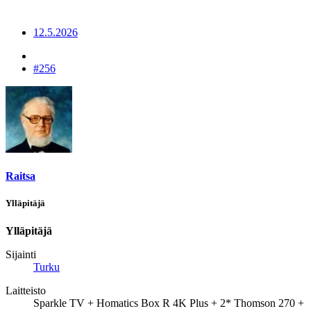
12.5.2026
#256
Raitsa
Ylläpitäjä
Ylläpitäjä
Sijainti
Turku
Laitteisto
Sparkle TV + Homatics Box R 4K Plus + 2* Thomson 270 +