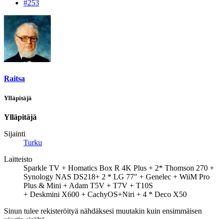
#253
Raitsa
Ylläpitäjä
Ylläpitäjä
Sijainti
Turku
Laitteisto
Sparkle TV + Homatics Box R 4K Plus + 2* Thomson 270 +
Synology NAS DS218+ 2 * LG 77" + Genelec + WiiM Pro
Plus & Mini + Adam T5V + T7V + T10S
+ Deskmini X600 + CachyOS+Niri + 4 * Deco X50
Sinun tulee rekisteröityä nähdäksesi muutakin kuin ensimmäisen