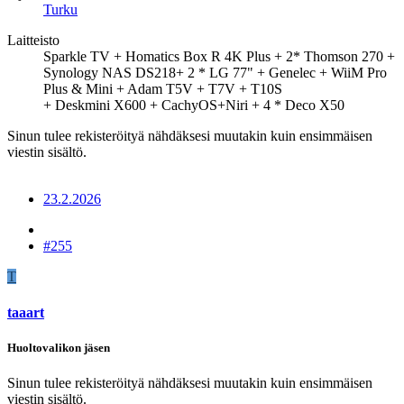
Turku
Laitteisto
Sparkle TV + Homatics Box R 4K Plus + 2* Thomson 270 +
Synology NAS DS218+ 2 * LG 77" + Genelec + WiiM Pro
Plus & Mini + Adam T5V + T7V + T10S
+ Deskmini X600 + CachyOS+Niri + 4 * Deco X50
Sinun tulee rekisteröityä nähdäksesi muutakin kuin ensimmäisen
viestin sisältö.
23.2.2026
#255
T
taaart
Huoltovalikon jäsen
Sinun tulee rekisteröityä nähdäksesi muutakin kuin ensimmäisen
viestin sisältö.