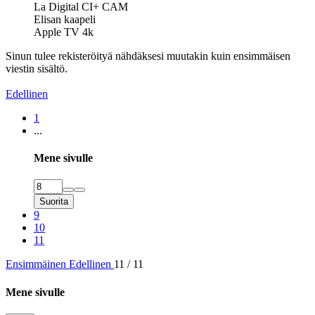
La Digital CI+ CAM
Elisan kaapeli
Apple TV 4k
Sinun tulee rekisteröityä nähdäksesi muutakin kuin ensimmäisen
viestin sisältö.
Edellinen
1
...
Mene sivulle
Suorita
9
10
11
Ensimmäinen
Edellinen
11 / 11
Mene sivulle