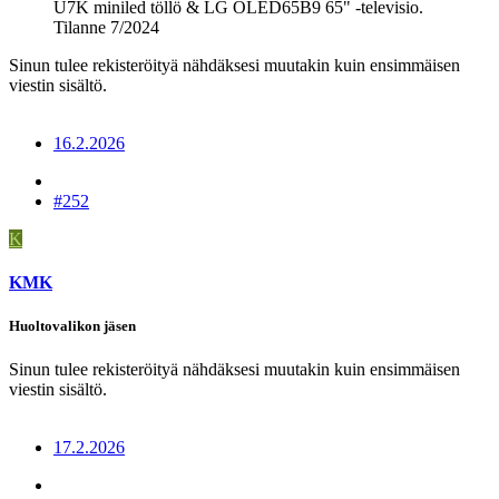
U7K miniled töllö & LG OLED65B9 65" -televisio.
Tilanne 7/2024
Sinun tulee rekisteröityä nähdäksesi muutakin kuin ensimmäisen
viestin sisältö.
16.2.2026
#252
K
KMK
Huoltovalikon jäsen
Sinun tulee rekisteröityä nähdäksesi muutakin kuin ensimmäisen
viestin sisältö.
17.2.2026