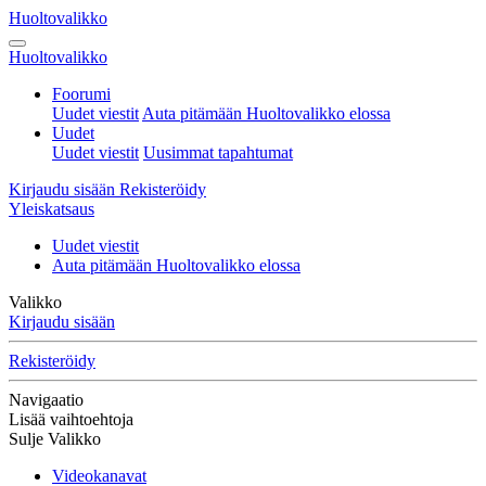
Huoltovalikko
Huoltovalikko
Foorumi
Uudet viestit
Auta pitämään Huoltovalikko elossa
Uudet
Uudet viestit
Uusimmat tapahtumat
Kirjaudu sisään
Rekisteröidy
Yleiskatsaus
Uudet viestit
Auta pitämään Huoltovalikko elossa
Valikko
Kirjaudu sisään
Rekisteröidy
Navigaatio
Lisää vaihtoehtoja
Sulje Valikko
Videokanavat