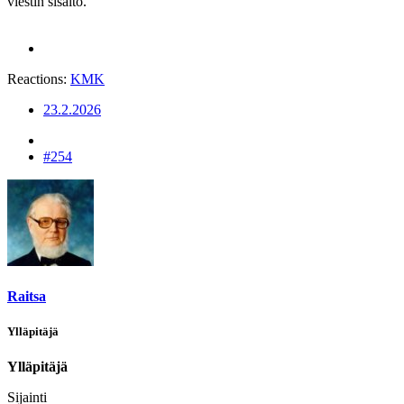
viestin sisältö.
Reactions:
KMK
23.2.2026
#254
Raitsa
Ylläpitäjä
Ylläpitäjä
Sijainti