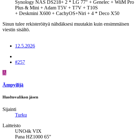
Synology NAS DS218+ 2 * LG 77" + Genelec + WiiM Pro
Plus & Mini + Adam T5V + T7V + T10S
+ Deskmini X600 + CachyOS+Niri + 4 * Deco X50
Sinun tulee rekisteröityä nähdäksesi muutakin kuin ensimmäisen
viestin sisältö.
12.5.2026
#257
Ä
Ämpyilijä
Huoltovalikon jäsen
Sijainti
Turku
Laitteisto
UNO4k VIX
Pana HZ1000 65"