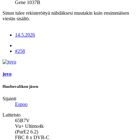
Gene 1037B
Sinun tulee rekisteröityä nähdäksesi muutakin kuin ensimmäisen
viestin sisältö.
14.5.2026
#258
jovo
Huoltovalikon jäsen
Sijainti
Espoo
Laitteisto
65B7V
Vu+ Ultimo4k
(PurE2 6.2)
FBC 8 x DVB-C