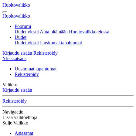
Huoltovalikko
Huoltovalikko
Foorumi
Uudet viestit
Auta pitämään Huoltovalikko elossa
Uudet
Uudet viestit
Uusimmat tapahtumat
Kirjaudu sisään
Rekisteröidy
Yleiskatsaus
Uusimmat tapahtumat
Rekisteröidy
Valikko
Kirjaudu sisään
Rekisteröidy
Navigaatio
Lisää vaihtoehtoja
Sulje Valikko
Asiasanat