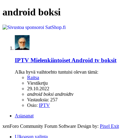
android boksi
IPTV
Mielenkiintoiset Android tv boksit
AIka hyvä vaihtoehto tuntuisi olevan tämä:
Raitsa
Viestiketju
29.10.2022
android
boksi
android
tv
Vastauksia: 257
Osio:
IPTV
Asiasanat
xenForo Community Forum Software
Design by:
Pixel Exit
Ulkoasun valinta