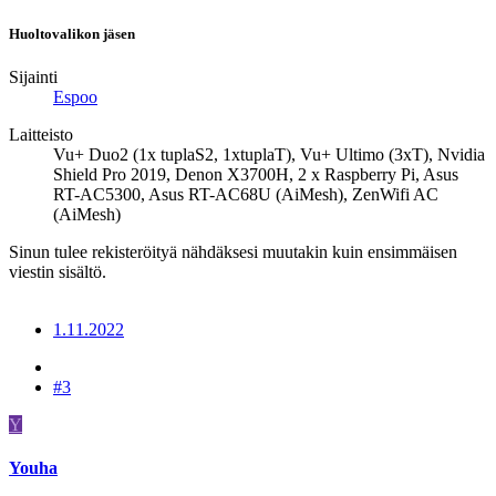
Huoltovalikon jäsen
Sijainti
Espoo
Laitteisto
Vu+ Duo2 (1x tuplaS2, 1xtuplaT), Vu+ Ultimo (3xT), Nvidia
Shield Pro 2019, Denon X3700H, 2 x Raspberry Pi, Asus
RT-AC5300, Asus RT-AC68U (AiMesh), ZenWifi AC
(AiMesh)
Sinun tulee rekisteröityä nähdäksesi muutakin kuin ensimmäisen
viestin sisältö.
1.11.2022
#3
Y
Youha