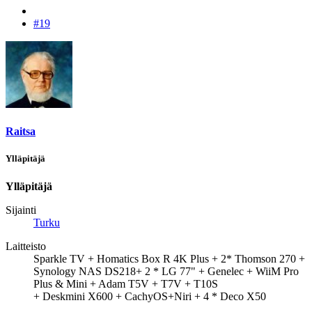
#19
Raitsa
Ylläpitäjä
Ylläpitäjä
Sijainti
Turku
Laitteisto
Sparkle TV + Homatics Box R 4K Plus + 2* Thomson 270 +
Synology NAS DS218+ 2 * LG 77" + Genelec + WiiM Pro
Plus & Mini + Adam T5V + T7V + T10S
+ Deskmini X600 + CachyOS+Niri + 4 * Deco X50