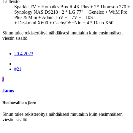
Laitteisto
Sparkle TV + Homatics Box R 4K Plus + 2* Thomson 270 +
Synology NAS DS218+ 2 * LG 77" + Genelec + WiiM Pro
Plus & Mini + Adam T5V + T7V + T10S
+ Deskmini X600 + CachyOS+Niri + 4 * Deco X50
Sinun tulee rekisteröityä nähdäksesi muutakin kuin ensimmäisen
viestin sisältö.
20.4.2023
#21
J
Janos
Huoltovalikon jäsen
Sinun tulee rekisteröityä nähdäksesi muutakin kuin ensimmäisen
viestin sisältö.