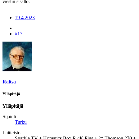
viestin sisältö.
19.4.2023
#17
Raitsa
Ylläpitäjä
Ylläpitäjä
Sijainti
Turku
Laitteisto
Sparkle TV + Homatics Box R 4K Plus + 2* Thomson 270 +