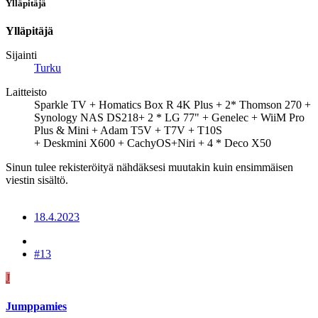
Ylläpitäjä
Ylläpitäjä
Sijainti
Turku
Laitteisto
Sparkle TV + Homatics Box R 4K Plus + 2* Thomson 270 +
Synology NAS DS218+ 2 * LG 77" + Genelec + WiiM Pro
Plus & Mini + Adam T5V + T7V + T10S
+ Deskmini X600 + CachyOS+Niri + 4 * Deco X50
Sinun tulee rekisteröityä nähdäksesi muutakin kuin ensimmäisen
viestin sisältö.
18.4.2023
#13
J
Jumppamies