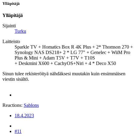
Ylläpitäjä
Ylläpitäjä
Sijainti
Turku
Laitteisto
Sparkle TV + Homatics Box R 4K Plus + 2* Thomson 270 +
Synology NAS DS218+ 2 * LG 77" + Genelec + WiiM Pro
Plus & Mini + Adam T5V + T7V + T10S
+ Deskmini X600 + CachyOS+Niri + 4 * Deco X50
Sinun tulee rekisteröityä nähdäksesi muutakin kuin ensimmäisen
viestin sisältö.
Reactions:
Sablons
18.4.2023
#11