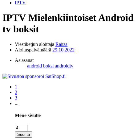
IPTV
IPTV
Mielenkiintoiset Android
tv boksit
Viestiketjun aloittaja
Raitsa
Aloituspäivämäärä
29.10.2022
Asiasanat
android boksi
androidtv
1
2
3
...
Mene sivulle
Suorita