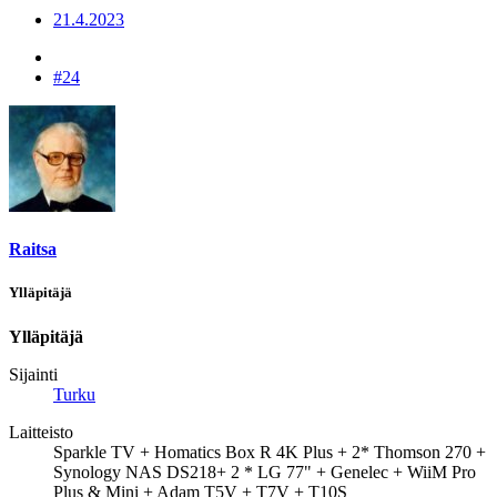
21.4.2023
#24
Raitsa
Ylläpitäjä
Ylläpitäjä
Sijainti
Turku
Laitteisto
Sparkle TV + Homatics Box R 4K Plus + 2* Thomson 270 +
Synology NAS DS218+ 2 * LG 77" + Genelec + WiiM Pro
Plus & Mini + Adam T5V + T7V + T10S