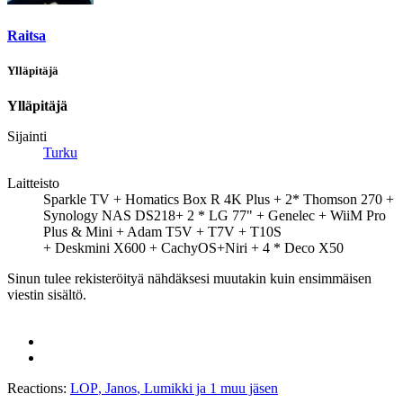
Raitsa
Ylläpitäjä
Ylläpitäjä
Sijainti
Turku
Laitteisto
Sparkle TV + Homatics Box R 4K Plus + 2* Thomson 270 +
Synology NAS DS218+ 2 * LG 77" + Genelec + WiiM Pro
Plus & Mini + Adam T5V + T7V + T10S
+ Deskmini X600 + CachyOS+Niri + 4 * Deco X50
Sinun tulee rekisteröityä nähdäksesi muutakin kuin ensimmäisen
viestin sisältö.
Reactions:
LOP
,
Janos
,
Lumikki
ja 1 muu jäsen