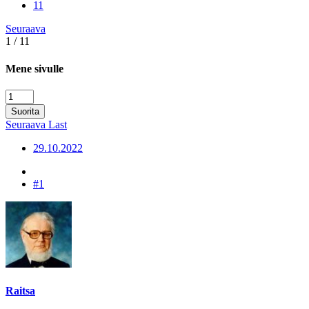
11
Seuraava
1 / 11
Mene sivulle
Suorita
Seuraava
Last
29.10.2022
#1
Raitsa