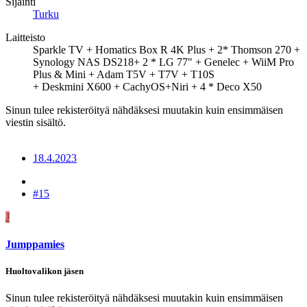
Sijainti
Turku
Laitteisto
Sparkle TV + Homatics Box R 4K Plus + 2* Thomson 270 +
Synology NAS DS218+ 2 * LG 77" + Genelec + WiiM Pro
Plus & Mini + Adam T5V + T7V + T10S
+ Deskmini X600 + CachyOS+Niri + 4 * Deco X50
Sinun tulee rekisteröityä nähdäksesi muutakin kuin ensimmäisen
viestin sisältö.
18.4.2023
#15
J
Jumppamies
Huoltovalikon jäsen
Sinun tulee rekisteröityä nähdäksesi muutakin kuin ensimmäisen