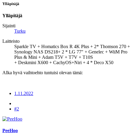
Ylläpitäjä
Ylläpitäjä
Sijainti
Turku
Laitteisto
Sparkle TV + Homatics Box R 4K Plus + 2* Thomson 270 +
Synology NAS DS218+ 2 * LG 77" + Genelec + WiiM Pro
Plus & Mini + Adam T5V + T7V + T10S
+ Deskmini X600 + CachyOS+Niri + 4 * Deco X50
AIka hyvä vaihtoehto tuntuisi olevan tämä:
1.11.2022
#2
PeeHoo