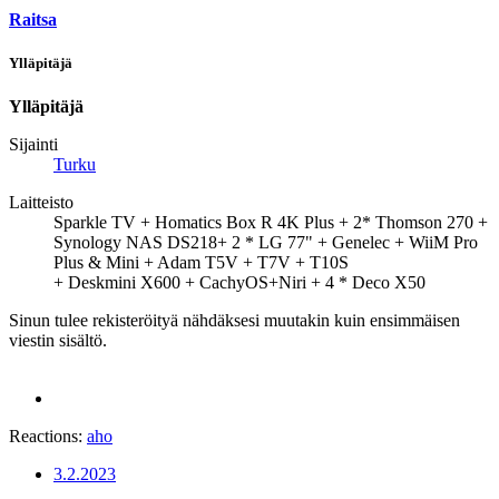
Raitsa
Ylläpitäjä
Ylläpitäjä
Sijainti
Turku
Laitteisto
Sparkle TV + Homatics Box R 4K Plus + 2* Thomson 270 +
Synology NAS DS218+ 2 * LG 77" + Genelec + WiiM Pro
Plus & Mini + Adam T5V + T7V + T10S
+ Deskmini X600 + CachyOS+Niri + 4 * Deco X50
Sinun tulee rekisteröityä nähdäksesi muutakin kuin ensimmäisen
viestin sisältö.
Reactions:
aho
3.2.2023