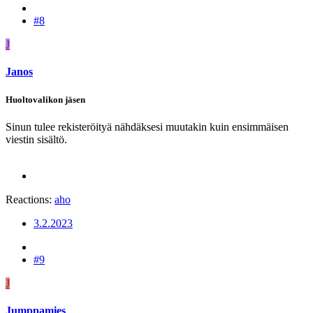
#8
J
Janos
Huoltovalikon jäsen
Sinun tulee rekisteröityä nähdäksesi muutakin kuin ensimmäisen
viestin sisältö.
Reactions:
aho
3.2.2023
#9
J
Jumppamies