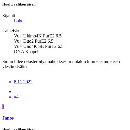
Huoltovalikon jäsen
Sijainti
Lahti
Laitteisto
Vu+ Ultimo4K PurE2 6.5
Vu+ Duo2 PurE2 6.5
Vu+ Uno4K SE PurE2 6.5
DNA Kaapeli
Sinun tulee rekisteröityä nähdäksesi muutakin kuin ensimmäisen
viestin sisältö.
8.11.2022
#4
J
Janos
Huoltovalikon jäsen