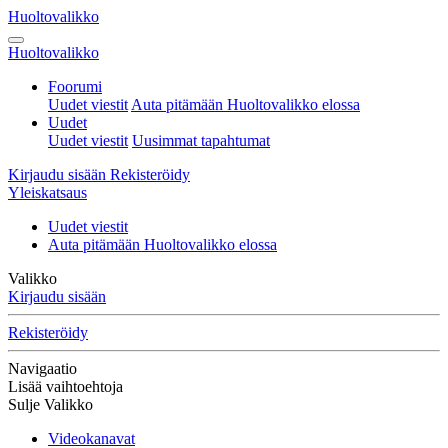
Huoltovalikko
Huoltovalikko
Foorumi
Uudet viestit
Auta pitämään Huoltovalikko elossa
Uudet
Uudet viestit
Uusimmat tapahtumat
Kirjaudu sisään
Rekisteröidy
Yleiskatsaus
Uudet viestit
Auta pitämään Huoltovalikko elossa
Valikko
Kirjaudu sisään
Rekisteröidy
Navigaatio
Lisää vaihtoehtoja
Sulje Valikko
Videokanavat