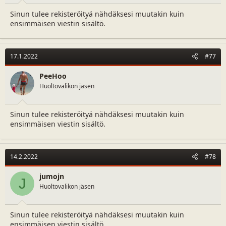
a
m
Sinun tulee rekisteröityä nähdäksesi muutakin kuin
l
ä
ensimmäisen viestin sisältö.
o
ä
i
r
t
ä
t
17.1.2022
#77
a
j
PeeHoo
a
Huoltovalikon jäsen
Sinun tulee rekisteröityä nähdäksesi muutakin kuin
ensimmäisen viestin sisältö.
14.2.2022
#78
jumojn
J
Huoltovalikon jäsen
Sinun tulee rekisteröityä nähdäksesi muutakin kuin
ensimmäisen viestin sisältö.