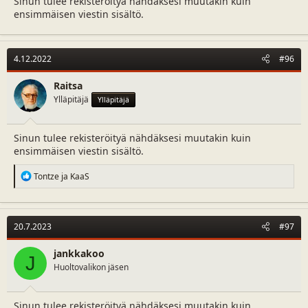
Sinun tulee rekisteröityä nähdäksesi muutakin kuin
ensimmäisen viestin sisältö.
4.12.2022
#96
Raitsa
Ylläpitäjä
Ylläpitäjä
Sinun tulee rekisteröityä nähdäksesi muutakin kuin
ensimmäisen viestin sisältö.
R
Tontze
ja
KaaS
e
a
c
t
20.7.2023
#97
i
o
n
jankkakoo
J
s
Huoltovalikon jäsen
:
Sinun tulee rekisteröityä nähdäksesi muutakin kuin