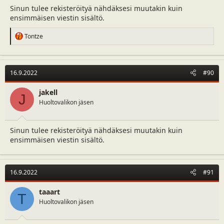
Sinun tulee rekisteröityä nähdäksesi muutakin kuin
ensimmäisen viestin sisältö.
R
Tontze
e
a
c
t
16.9.2022
#90
i
o
n
jakell
J
s
Huoltovalikon jäsen
:
Sinun tulee rekisteröityä nähdäksesi muutakin kuin
ensimmäisen viestin sisältö.
16.9.2022
#91
taaart
T
Huoltovalikon jäsen