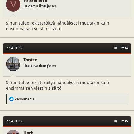
Vapaaherra
V
Huoltovalikon jäsen
Sinun tulee rekisteröityä nähdäksesi muutakin kuin
ensimmäisen viestin sisältö.
27.4.2022
#84
Tontze
Huoltovalikon jäsen
Sinun tulee rekisteröityä nähdäksesi muutakin kuin
ensimmäisen viestin sisältö.
R
Vapaaherra
e
a
c
t
27.4.2022
#85
i
o
n
Harb