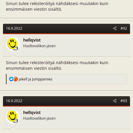
Sinun tulee rekisteröityä nähdäksesi muutakin kuin
ensimmäisen viestin sisältö.
16.9.2022
#92
hellqvist
Huoltovalikon jäsen
Sinun tulee rekisteröityä nähdäksesi muutakin kuin
ensimmäisen viestin sisältö.
R
jakell
ja
Jumppamies
e
a
c
t
16.9.2022
#93
i
o
n
hellqvist
s
Huoltovalikon jäsen
: