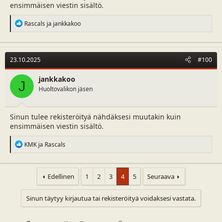
ensimmäisen viestin sisältö.
R
Rascals
ja
jankkakoo
e
a
c
t
23.10.2025
#100
i
o
n
jankkakoo
J
s
Huoltovalikon jäsen
:
Sinun tulee rekisteröityä nähdäksesi muutakin kuin
ensimmäisen viestin sisältö.
R
KMK
ja
Rascals
e
a
c
t
Edellinen
1
2
3
4
5
Seuraava
i
o
Sinun täytyy kirjautua tai rekisteröityä voidaksesi vastata.
n
s
: