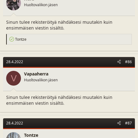
s
Huoltovalikon jäsen
:
Sinun tulee rekisteröityä nähdäksesi muutakin kuin
ensimmäisen viestin sisältö.
R
Tontze
e
a
c
t
28.4.2022
#86
i
o
n
Vapaaherra
V
s
Huoltovalikon jäsen
:
Sinun tulee rekisteröityä nähdäksesi muutakin kuin
ensimmäisen viestin sisältö.
28.4.2022
#87
Tontze