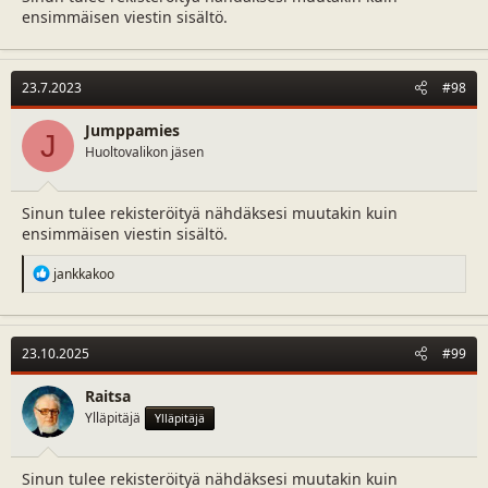
ensimmäisen viestin sisältö.
23.7.2023
#98
Jumppamies
J
Huoltovalikon jäsen
Sinun tulee rekisteröityä nähdäksesi muutakin kuin
ensimmäisen viestin sisältö.
R
jankkakoo
e
a
c
t
23.10.2025
#99
i
o
n
Raitsa
s
Ylläpitäjä
Ylläpitäjä
:
Sinun tulee rekisteröityä nähdäksesi muutakin kuin