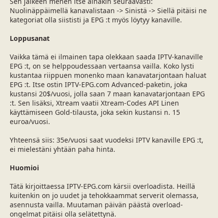
Sen jälkeen menen itse ainakin seuraavasti:
Nuolinäppäimellä kanavalistaan -> Sinistä -> Siellä pitäisi ne
kategoriat olla siististi ja EPG :t myös löytyy kanaville.
Loppusanat
Vaikka tämä ei ilmainen tapa olekkaan saada IPTV-kanaville
EPG :t, on se helppoudessaan vertaansa vailla. Koko lysti
kustantaa riippuen monenko maan kanavatarjontaan haluat
EPG :t. Itse ostin IPTV-EPG.com Advanced-paketin, joka
kustansi 20$/vuosi, jolla saan 7 maan kanavatarjontaan EPG
:t. Sen lisäksi, Xtream vaatii Xtream-Codes API Linen
käyttämiseen Gold-tilausta, joka sekin kustansi n. 15
euroa/vuosi.
Yhteensä siis: 35e/vuosi saat vuodeksi IPTV kanaville EPG :t,
ei mielestäni yhtään paha hinta.
Huomioi
Tätä kirjoittaessa IPTV-EPG.com kärsii overloadista. Heillä
kuitenkin on jo uudet ja tehokkaammat serverit olemassa,
asennusta vailla. Muutaman päivän päästä overload-
ongelmat pitäisi olla selätettynä.