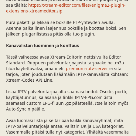
saa täältä:
https://xtream-editor.com/files/enigma2-plugin-
extensions-xtreameditor.zip
Pura paketti ja lykkää se boksille FTP-yhteyden avulla.
Asenna paikallinen laajennus boksille ja boottaa boksi. Sen
jälkeen plugarilistassa pitäs olla tuo plugin.
Kanavalistan luominen ja konffaus
Tässä vaiheessa avaa Xtream-Editorin nettisivuilta Editor
Standard. Riippuen palveluntarjoajasta tarjoaako he .m3u
filua käytettäväksi, omani eli:
premium-iptv-server
ei sitä
tarjoa, joten joudutaan lisäämään IPTV-kanavalista kohtaan:
Xtream-Codes API Line.
Lisää IPTV-palveluntarjoajalta saamasi tiedot: Osoite, portti,
käyttäjätunnus, salasana ja linkki IPTV-EPG.com :ista
saamaasi custom EPG-filuun .gz päätteellä. Itse laitoin myös
Auto-Syncin päälle.
Avaa luomasi lista ja se tarjoaa kaikki kanavaryhmät, mitä
IPTV-palveluntarjoaja antaa. Valitsin UK ja USA kategoriat.
Vasemmalle pitäisi tulla nyt kategoriat. Ylhäältä vasemmalta