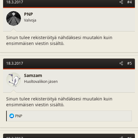
18.3.2017
#4
PNP
Valvoja
Sinun tulee rekisteröityä nähdäksesi muutakin kuin
ensimmäisen viestin sisältö.
18.3.2017
#5
Samzam
Huoltovalikon jäsen
Sinun tulee rekisteröityä nähdäksesi muutakin kuin
ensimmäisen viestin sisältö.
R
PNP
e
a
c
t