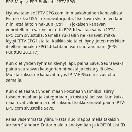
EPG Map -> EPG Bulk edit IPTV-EPG.
Nyt avataan se IPTV-EPG.com :in maakohtainen kanavalista.
Esimerkiksi USA :n kanavatarjonta. Itse kävin yksitellen läpi
niin, että laitoin hakuun (Ctrl + F) jokaisen kanavan
vuorotellen ja varmistin, että EPG Id vastaa samaa IPTV-
EPG.com sivustolla. Samalla ruksailin ne kanavat, mitkä
löytyi IPTV-EPG listalta. Kaikkia sieltä ei löydy, joten merkitsin
itselleni ainakin EPG Id-kohtaan vain suoraan näin: (EPG
Puuttuu 20.3.17).
Kun olet yhden ryhmän käynyt läpi, paina Save. Seuraavaksi
paina seuraavan kategorian nimestä ja toista yllä oleva.
Muista ruksia ne kanavat myös IPTV-EPG.com sivustolta
samalla.
Kun olet saanut yhden maan kokonaan valmiiksi, siirry
toiseen maahan ja kategoriaan ja toista ylläoleva. Kun kaikki
maat ovat valmiita ja olet ruksinut kaikki kanavat paina IPTV-
EPG.com sivustolla Save.
Palaa vasemmasta ylänurkasta nuolinäppäimellä takaisin
Xtream Standard Editorin aloitusnäkymään ja KOPIOI List ID.