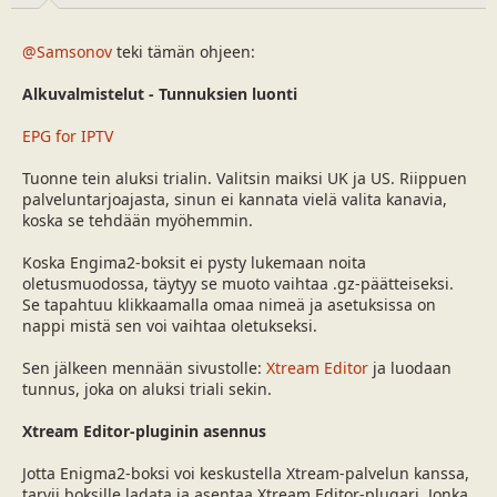
a
m
l
ä
@Samsonov
teki tämän ohjeen:
o
ä
i
r
Alkuvalmistelut - Tunnuksien luonti
t
ä
t
EPG for IPTV
a
j
a
Tuonne tein aluksi trialin. Valitsin maiksi UK ja US. Riippuen
palveluntarjoajasta, sinun ei kannata vielä valita kanavia,
koska se tehdään myöhemmin.
Koska Engima2-boksit ei pysty lukemaan noita
oletusmuodossa, täytyy se muoto vaihtaa .gz-päätteiseksi.
Se tapahtuu klikkaamalla omaa nimeä ja asetuksissa on
nappi mistä sen voi vaihtaa oletukseksi.
Sen jälkeen mennään sivustolle:
Xtream Editor
ja luodaan
tunnus, joka on aluksi triali sekin.
Xtream Editor-pluginin asennus
Jotta Enigma2-boksi voi keskustella Xtream-palvelun kanssa,
tarvii boksille ladata ja asentaa Xtream Editor-plugari. Jonka