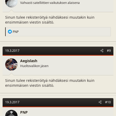
Vahvasti satelliittien vaikutuksen alaisena
Sinun tulee rekisteröityä nähdäksesi muutakin kuin
ensimmäisen viestin sisältö.
R
PNP
e
a
c
t
19.3.2017
#9
i
o
n
Aegislash
s
Huoltovalikon jäsen
:
Sinun tulee rekisteröityä nähdäksesi muutakin kuin
ensimmäisen viestin sisältö.
19.3.2017
#10
PNP