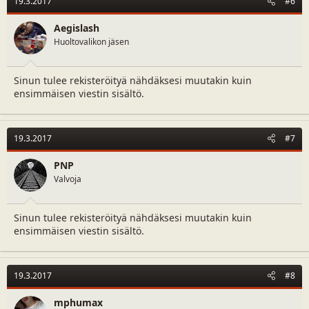
19.3.2017
#6
i
o
n
Aegislash
s
Huoltovalikon jäsen
:
Sinun tulee rekisteröityä nähdäksesi muutakin kuin
ensimmäisen viestin sisältö.
19.3.2017
#7
PNP
Valvoja
Sinun tulee rekisteröityä nähdäksesi muutakin kuin
ensimmäisen viestin sisältö.
19.3.2017
#8
mphumax