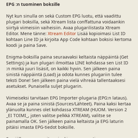
EPG :n tuominen boksille
Nyt kun sinulla on sekä Custom EPG luotu, että vaadittu
plugari boksilla, sekä Xtream lista conffattuna voidaankin
siirtyä viimeisiin vaiheisiin. Avaa plugarilistasta Xtream
Editor. Mene tänne:
Xtream Editor
Lisää kopioimasi List ID
kohtaan Line ID ja kirjoita App Code kohtaan boksisi kertoma
koodi ja paina Save.
Enigma-boksilla paina seuraavaksi keltaista näppäintä (Get
Settings) ja kun plugari ilmoittaa LINE kohdassa sen List ID
:n minkä juuri lisäsit, on kaikki hyvin. Sen jälkeen paina
sinistä näppäintä (Load) ja odota kunnes plugariin tulee
teksti Done! Sen jälkeen paina vielä vihreää tallentaaksesi
asetukset. Punaisella suljet plugarin.
Viimeiseksi tarvitaan EPG Importer-plugaria (EPG:n lataus).
Avaa se ja paina sinistä (Sources/Lähteet). Paina kaksi kertaa
ylänuolta kunnes olet kohdassa XTREAM (HUOM. Version 2
_EI TOIMI_, joten valitse pelkkä XTREAM), valitse se
painamalla OK. Sen jälkeen paina keltaista ja EPG laturin
pitäisi imasta EPG-tiedot boksille.