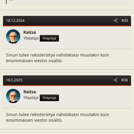
e
a
c
t
18.12.2024
#35
i
o
n
Raitsa
s
Ylläpitäjä
Ylläpitäjä
:
Sinun tulee rekisteröityä nähdäksesi muutakin kuin
ensimmäisen viestin sisältö.
16.5.2025
#36
Raitsa
Ylläpitäjä
Ylläpitäjä
Sinun tulee rekisteröityä nähdäksesi muutakin kuin
ensimmäisen viestin sisältö.