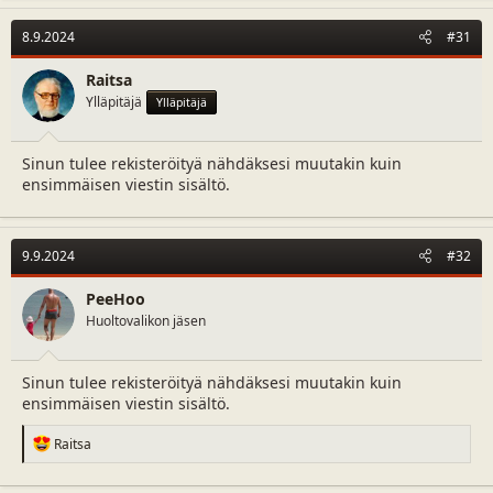
8.9.2024
#31
Raitsa
Ylläpitäjä
Ylläpitäjä
Sinun tulee rekisteröityä nähdäksesi muutakin kuin
ensimmäisen viestin sisältö.
9.9.2024
#32
PeeHoo
Huoltovalikon jäsen
Sinun tulee rekisteröityä nähdäksesi muutakin kuin
ensimmäisen viestin sisältö.
R
Raitsa
e
a