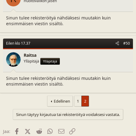
Huoltovalikon jäsen
:
Sinun tulee rekisteröityä nähdäksesi muutakin kuin
ensimmäisen viestin sisältö.
Eilen klo 17.37
#50
Raitsa
Ylläpitäjä
Ylläpitäjä
Sinun tulee rekisteröityä nähdäksesi muutakin kuin
ensimmäisen viestin sisältö.
Edellinen
1
2
Sinun täytyy kirjautua tai rekisteröityä voidaksesi vastata.
Facebook
X (Twitter)
Reddit
WhatsApp
Sähköposti
Linkki
Jaa: