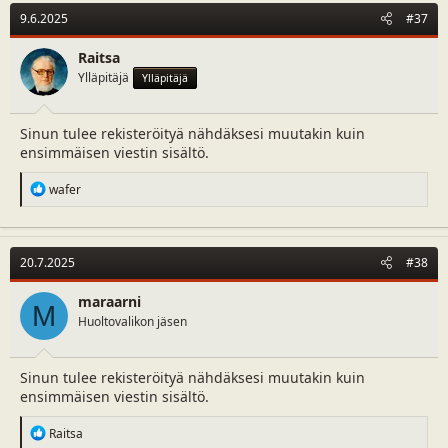
9.6.2025
#37
Raitsa
Ylläpitäjä
Ylläpitäjä
Sinun tulee rekisteröityä nähdäksesi muutakin kuin
ensimmäisen viestin sisältö.
R
wafer
e
a
c
t
20.7.2025
#38
i
o
n
maraarni
M
s
Huoltovalikon jäsen
:
Sinun tulee rekisteröityä nähdäksesi muutakin kuin
ensimmäisen viestin sisältö.
R
Raitsa
e