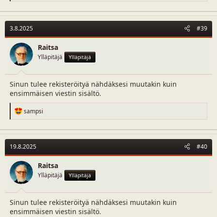
a
c
t
3.8.2025
#39
i
o
n
Raitsa
s
Ylläpitäjä
Ylläpitäjä
:
Sinun tulee rekisteröityä nähdäksesi muutakin kuin
ensimmäisen viestin sisältö.
R
sampsi
e
a
c
t
19.8.2025
#40
i
o
n
Raitsa
s
Ylläpitäjä
Ylläpitäjä
:
Sinun tulee rekisteröityä nähdäksesi muutakin kuin
ensimmäisen viestin sisältö.