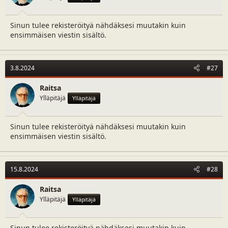
a
m
l
ä
Sinun tulee rekisteröityä nähdäksesi muutakin kuin
o
ä
ensimmäisen viestin sisältö.
i
r
t
ä
t
a
3.8.2024
#27
j
a
Raitsa
Ylläpitäjä
Ylläpitäjä
Sinun tulee rekisteröityä nähdäksesi muutakin kuin
ensimmäisen viestin sisältö.
15.8.2024
#28
Raitsa
Ylläpitäjä
Ylläpitäjä
Sinun tulee rekisteröityä nähdäksesi muutakin kuin