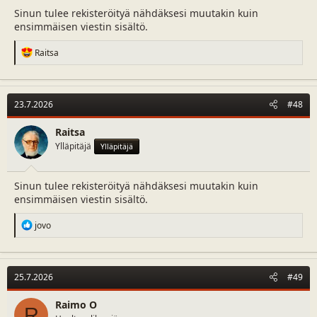
Sinun tulee rekisteröityä nähdäksesi muutakin kuin
ensimmäisen viestin sisältö.
R
Raitsa
e
a
c
t
23.7.2026
#48
i
o
n
Raitsa
s
Ylläpitäjä
Ylläpitäjä
:
Sinun tulee rekisteröityä nähdäksesi muutakin kuin
ensimmäisen viestin sisältö.
R
jovo
e
a
c
t
25.7.2026
#49
i
o
n
Raimo O
R
s