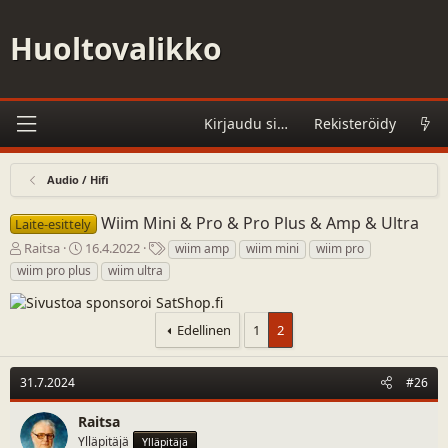
Huoltovalikko
Kirjaudu sisään
Rekisteröidy
Audio / Hifi
Wiim Mini & Pro & Pro Plus & Amp & Ultra
Laite-esittely
V
A
A
Raitsa
16.4.2022
wiim amp
wiim mini
wiim pro
i
l
s
wiim pro plus
wiim ultra
e
o
i
s
i
a
t
t
s
Edellinen
1
2
i
u
a
k
s
n
e
p
a
31.7.2024
#26
t
ä
t
j
i
Raitsa
u
v
Ylläpitäjä
Ylläpitäjä
n
ä