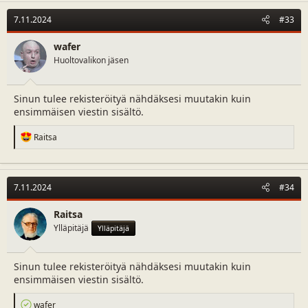
c
t
7.11.2024
#33
i
o
n
wafer
s
Huoltovalikon jäsen
:
Sinun tulee rekisteröityä nähdäksesi muutakin kuin
ensimmäisen viestin sisältö.
R
Raitsa
e
a
c
t
7.11.2024
#34
i
o
n
Raitsa
s
Ylläpitäjä
Ylläpitäjä
:
Sinun tulee rekisteröityä nähdäksesi muutakin kuin
ensimmäisen viestin sisältö.
R
wafer