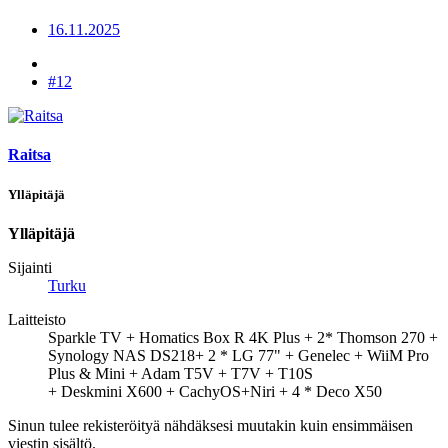
16.11.2025
#12
Raitsa
Ylläpitäjä
Ylläpitäjä
Sijainti
Turku
Laitteisto
Sparkle TV + Homatics Box R 4K Plus + 2* Thomson 270 +
Synology NAS DS218+ 2 * LG 77" + Genelec + WiiM Pro
Plus & Mini + Adam T5V + T7V + T10S
+ Deskmini X600 + CachyOS+Niri + 4 * Deco X50
Sinun tulee rekisteröityä nähdäksesi muutakin kuin ensimmäisen
viestin sisältö.