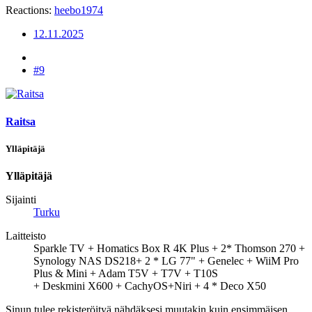
Reactions:
heebo1974
12.11.2025
#9
Raitsa
Ylläpitäjä
Ylläpitäjä
Sijainti
Turku
Laitteisto
Sparkle TV + Homatics Box R 4K Plus + 2* Thomson 270 +
Synology NAS DS218+ 2 * LG 77" + Genelec + WiiM Pro
Plus & Mini + Adam T5V + T7V + T10S
+ Deskmini X600 + CachyOS+Niri + 4 * Deco X50
Sinun tulee rekisteröityä nähdäksesi muutakin kuin ensimmäisen