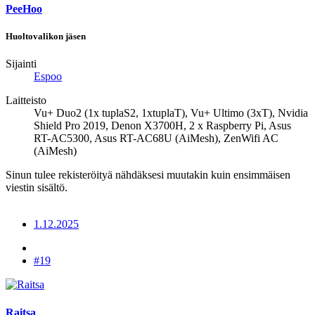
PeeHoo
Huoltovalikon jäsen
Sijainti
Espoo
Laitteisto
Vu+ Duo2 (1x tuplaS2, 1xtuplaT), Vu+ Ultimo (3xT), Nvidia
Shield Pro 2019, Denon X3700H, 2 x Raspberry Pi, Asus
RT-AC5300, Asus RT-AC68U (AiMesh), ZenWifi AC
(AiMesh)
Sinun tulee rekisteröityä nähdäksesi muutakin kuin ensimmäisen
viestin sisältö.
1.12.2025
#19
Raitsa