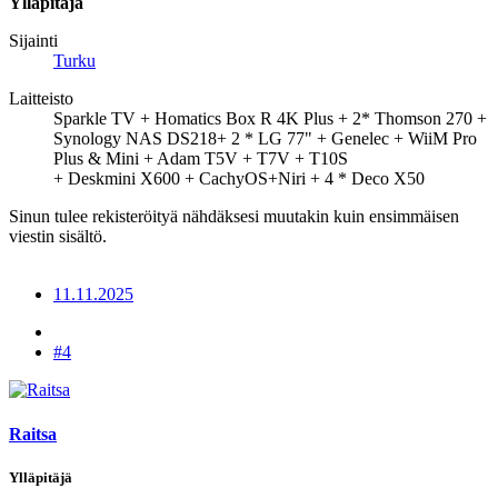
Ylläpitäjä
Sijainti
Turku
Laitteisto
Sparkle TV + Homatics Box R 4K Plus + 2* Thomson 270 +
Synology NAS DS218+ 2 * LG 77" + Genelec + WiiM Pro
Plus & Mini + Adam T5V + T7V + T10S
+ Deskmini X600 + CachyOS+Niri + 4 * Deco X50
Sinun tulee rekisteröityä nähdäksesi muutakin kuin ensimmäisen
viestin sisältö.
11.11.2025
#4
Raitsa
Ylläpitäjä