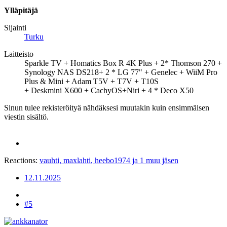
Ylläpitäjä
Sijainti
Turku
Laitteisto
Sparkle TV + Homatics Box R 4K Plus + 2* Thomson 270 +
Synology NAS DS218+ 2 * LG 77" + Genelec + WiiM Pro
Plus & Mini + Adam T5V + T7V + T10S
+ Deskmini X600 + CachyOS+Niri + 4 * Deco X50
Sinun tulee rekisteröityä nähdäksesi muutakin kuin ensimmäisen
viestin sisältö.
Reactions:
vauhti
,
maxlahti
,
heebo1974
ja 1 muu jäsen
12.11.2025
#5