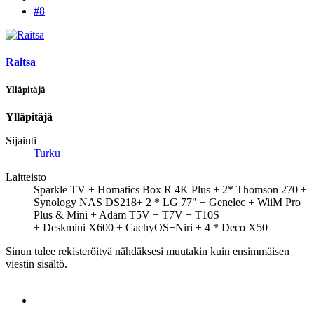
#8
Raitsa
Ylläpitäjä
Ylläpitäjä
Sijainti
Turku
Laitteisto
Sparkle TV + Homatics Box R 4K Plus + 2* Thomson 270 +
Synology NAS DS218+ 2 * LG 77" + Genelec + WiiM Pro
Plus & Mini + Adam T5V + T7V + T10S
+ Deskmini X600 + CachyOS+Niri + 4 * Deco X50
Sinun tulee rekisteröityä nähdäksesi muutakin kuin ensimmäisen
viestin sisältö.