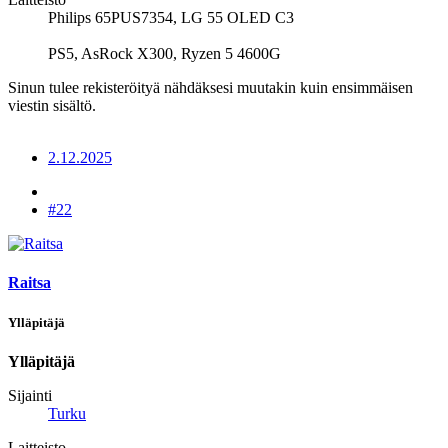
Philips 65PUS7354, LG 55 OLED C3
PS5, AsRock X300, Ryzen 5 4600G
Sinun tulee rekisteröityä nähdäksesi muutakin kuin ensimmäisen
viestin sisältö.
2.12.2025
#22
Raitsa
Ylläpitäjä
Ylläpitäjä
Sijainti
Turku
Laitteisto