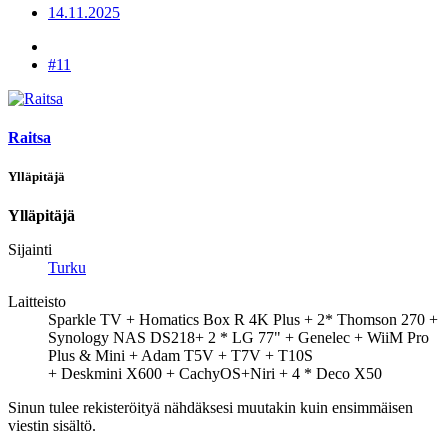
14.11.2025
#11
Raitsa
Ylläpitäjä
Ylläpitäjä
Sijainti
Turku
Laitteisto
Sparkle TV + Homatics Box R 4K Plus + 2* Thomson 270 +
Synology NAS DS218+ 2 * LG 77" + Genelec + WiiM Pro
Plus & Mini + Adam T5V + T7V + T10S
+ Deskmini X600 + CachyOS+Niri + 4 * Deco X50
Sinun tulee rekisteröityä nähdäksesi muutakin kuin ensimmäisen
viestin sisältö.