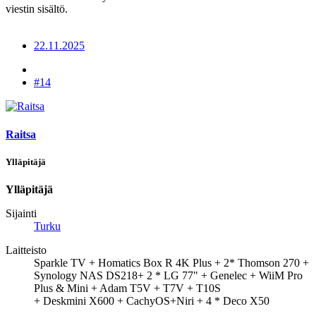
viestin sisältö.
22.11.2025
#14
Raitsa
Ylläpitäjä
Ylläpitäjä
Sijainti
Turku
Laitteisto
Sparkle TV + Homatics Box R 4K Plus + 2* Thomson 270 +
Synology NAS DS218+ 2 * LG 77" + Genelec + WiiM Pro
Plus & Mini + Adam T5V + T7V + T10S
+ Deskmini X600 + CachyOS+Niri + 4 * Deco X50