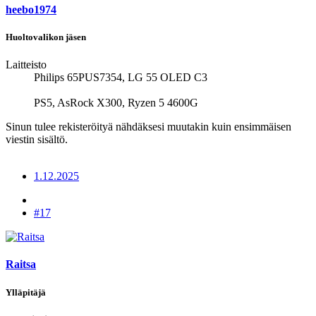
heebo1974
Huoltovalikon jäsen
Laitteisto
Philips 65PUS7354, LG 55 OLED C3
PS5, AsRock X300, Ryzen 5 4600G
Sinun tulee rekisteröityä nähdäksesi muutakin kuin ensimmäisen
viestin sisältö.
1.12.2025
#17
Raitsa
Ylläpitäjä