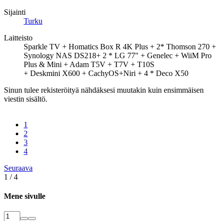
Sijainti
Turku
Laitteisto
Sparkle TV + Homatics Box R 4K Plus + 2* Thomson 270 +
Synology NAS DS218+ 2 * LG 77" + Genelec + WiiM Pro
Plus & Mini + Adam T5V + T7V + T10S
+ Deskmini X600 + CachyOS+Niri + 4 * Deco X50
Sinun tulee rekisteröityä nähdäksesi muutakin kuin ensimmäisen
viestin sisältö.
1
2
3
4
Seuraava
1 / 4
Mene sivulle