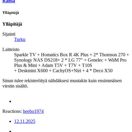
Raitsa
Ylläpitäjä
Ylläpitäjä
Sijainti
Turku
Laitteisto
Sparkle TV + Homatics Box R 4K Plus + 2* Thomson 270 +
Synology NAS DS218+ 2 * LG 77" + Genelec + WiiM Pro
Plus & Mini + Adam T5V + T7V + T10S
+ Deskmini X600 + CachyOS+Niri + 4 * Deco X50
Sinun tulee rekisteröityä nähdäksesi muutakin kuin ensimmäisen
viestin sisältö.
Reactions:
heebo1974
12.11.2025