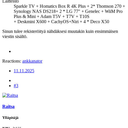
Laitteisto
Sparkle TV + Homatics Box R 4K Plus + 2* Thomson 270 +
Synology NAS DS218+ 2 * LG 77" + Genelec + WiiM Pro
Plus & Mini + Adam T5V + T7V + T10S
+ Deskmini X600 + CachyOS+Niri + 4 * Deco X50
Sinun tulee rekisteröityä nähdäksesi muutakin kuin ensimmäisen
viestin sisältö.
Reactions:
ankkanator
11.11.2025
#3
Raitsa
Ylläpitäjä