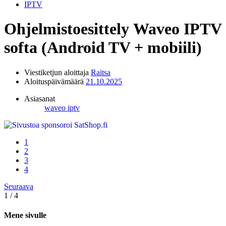
IPTV
Ohjelmistoesittely
Waveo IPTV
softa (Android TV + mobiili)
Viestiketjun aloittaja
Raitsa
Aloituspäivämäärä
21.10.2025
Asiasanat
waveo iptv
1
2
3
4
Seuraava
1 / 4
Mene sivulle