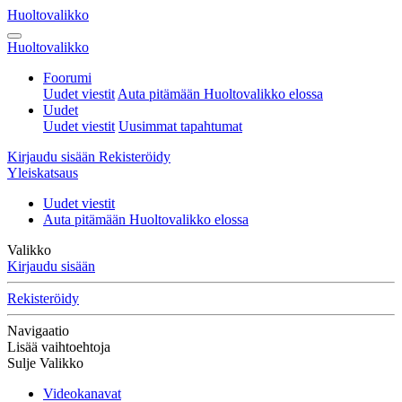
Huoltovalikko
Huoltovalikko
Foorumi
Uudet viestit
Auta pitämään Huoltovalikko elossa
Uudet
Uudet viestit
Uusimmat tapahtumat
Kirjaudu sisään
Rekisteröidy
Yleiskatsaus
Uudet viestit
Auta pitämään Huoltovalikko elossa
Valikko
Kirjaudu sisään
Rekisteröidy
Navigaatio
Lisää vaihtoehtoja
Sulje Valikko
Videokanavat