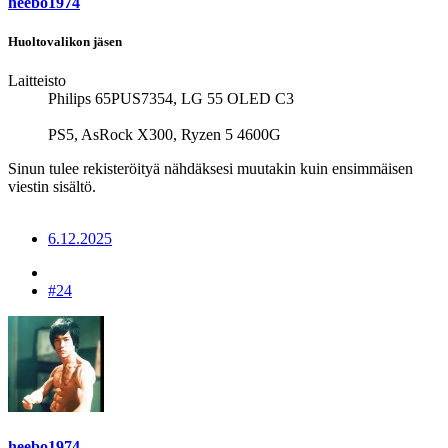
heebo1974
Huoltovalikon jäsen
Laitteisto
Philips 65PUS7354, LG 55 OLED C3
PS5, AsRock X300, Ryzen 5 4600G
Sinun tulee rekisteröityä nähdäksesi muutakin kuin ensimmäisen
viestin sisältö.
6.12.2025
#24
heebo1974