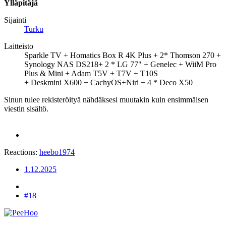
Ylläpitäjä
Sijainti
Turku
Laitteisto
Sparkle TV + Homatics Box R 4K Plus + 2* Thomson 270 +
Synology NAS DS218+ 2 * LG 77" + Genelec + WiiM Pro
Plus & Mini + Adam T5V + T7V + T10S
+ Deskmini X600 + CachyOS+Niri + 4 * Deco X50
Sinun tulee rekisteröityä nähdäksesi muutakin kuin ensimmäisen
viestin sisältö.
Reactions:
heebo1974
1.12.2025
#18