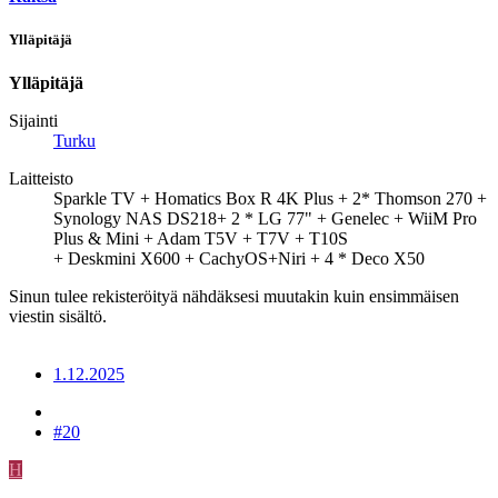
Ylläpitäjä
Ylläpitäjä
Sijainti
Turku
Laitteisto
Sparkle TV + Homatics Box R 4K Plus + 2* Thomson 270 +
Synology NAS DS218+ 2 * LG 77" + Genelec + WiiM Pro
Plus & Mini + Adam T5V + T7V + T10S
+ Deskmini X600 + CachyOS+Niri + 4 * Deco X50
Sinun tulee rekisteröityä nähdäksesi muutakin kuin ensimmäisen
viestin sisältö.
1.12.2025
#20
H