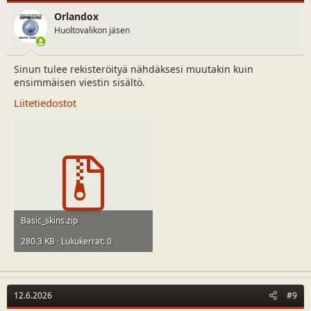
Orlandox
Huoltovalikon jäsen
Sinun tulee rekisteröityä nähdäksesi muutakin kuin
ensimmäisen viestin sisältö.
Liitetiedostot
Basic_skins.zip
280.3 KB · Lukukerrat: 0
12.6.2026
#9