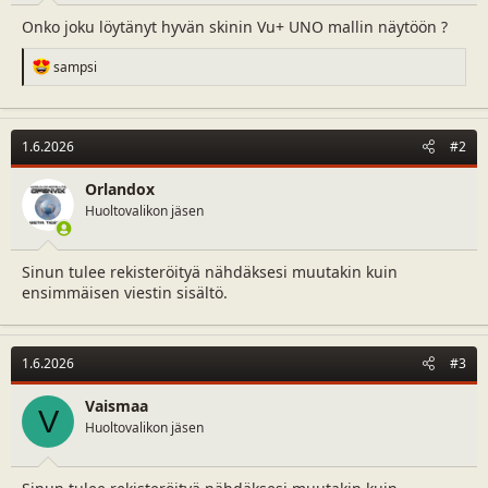
a
m
Onko joku löytänyt hyvän skinin Vu+ UNO mallin näytöön ?
l
ä
o
ä
R
sampsi
i
r
e
t
ä
a
t
c
a
t
1.6.2026
#2
i
j
o
a
n
Orlandox
s
Huoltovalikon jäsen
:
Sinun tulee rekisteröityä nähdäksesi muutakin kuin
ensimmäisen viestin sisältö.
1.6.2026
#3
Vaismaa
V
Huoltovalikon jäsen