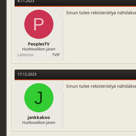
6.11.2023
i
o
n
Sinun tulee rekisteröityä nähdäks
P
s
:
PeoplesTV
Huoltovalikon jäsen
Laitteisto
TVIP
17.12.2023
Sinun tulee rekisteröityä nähdäks
J
jankkakoo
Huoltovalikon jäsen