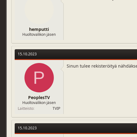
hemputti
Huoltovalikon jäsen
15.10.2023
Sinun tulee rekisteröityä nähdäks
P
PeoplesTV
Huoltovalikon jäsen
Laitteisto
TVIP
15.10.2023