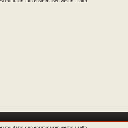
esi muutakin kuin ensimmäisen viestin sisältö.
esi muutakin kuin ensimmäisen viestin sisältö.