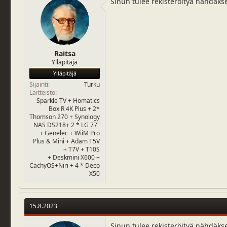
Sinun tulee rekisteröityä nähdäks
j
i
u
v
n
ä
a
m
l
ä
o
ä
Raitsa
i
r
Ylläpitäjä
t
ä
Ylläpitäjä
t
Sijainti
Turku
a
Laitteisto
j
Sparkle TV + Homatics
a
Box R 4K Plus + 2*
Thomson 270 + Synology
NAS DS218+ 2 * LG 77"
+ Genelec + WiiM Pro
Plus & Mini + Adam T5V
+ T7V + T10S
+ Deskmini X600 +
CachyOS+Niri + 4 * Deco
X50
15.8.2023
Sinun tulee rekisteröityä nähdäks