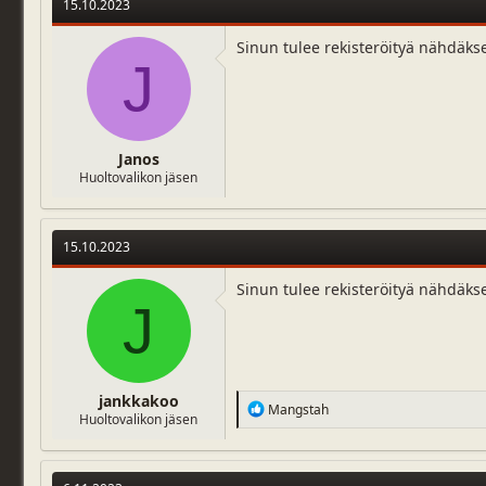
15.10.2023
Sinun tulee rekisteröityä nähdäks
J
Janos
Huoltovalikon jäsen
15.10.2023
Sinun tulee rekisteröityä nähdäks
J
jankkakoo
R
Mangstah
Huoltovalikon jäsen
e
a
c
t