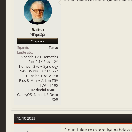
Raitsa
Ylläpitäjä
Ylläpitäjä
Sijainti
Turku
Laitteisto
Sparkle TV + Homatics
Box R 4K Plus + 2*
Thomson 270 + Synology
NAS DS218+ 2 * LG 77"
+ Genelec + WiiM Pro
Plus & Mini + Adam T5V
+ T7V + T10S
+ Deskmini X600 +
CachyOS+Niri + 4 * Deco
X50
15.10.2023
Sinun tulee rekisteröityä nähdäks