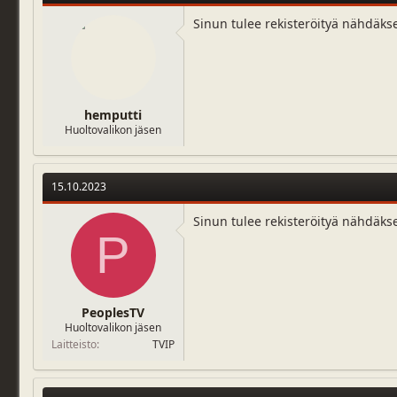
o
n
Sinun tulee rekisteröityä nähdäks
s
:
hemputti
Huoltovalikon jäsen
15.10.2023
Sinun tulee rekisteröityä nähdäks
P
PeoplesTV
Huoltovalikon jäsen
Laitteisto
TVIP