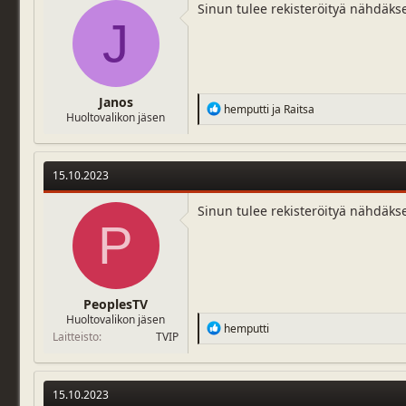
Sinun tulee rekisteröityä nähdäks
J
Janos
R
hemputti
ja
Raitsa
Huoltovalikon jäsen
e
a
c
t
15.10.2023
i
o
n
Sinun tulee rekisteröityä nähdäks
P
s
:
PeoplesTV
Huoltovalikon jäsen
R
hemputti
Laitteisto
TVIP
e
a
c
t
15.10.2023
i