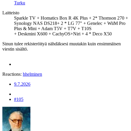
Turku
Laitteisto
Sparkle TV + Homatics Box R 4K Plus + 2* Thomson 270 +
Synology NAS DS218+ 2 * LG 77" + Genelec + WiiM Pro
Plus & Mini + Adam T5V + T7V + T10S
+ Deskmini X600 + CachyOS+Niri + 4 * Deco X50
Sinun tulee rekisteröityä nähdäksesi muutakin kuin ensimmäisen
viestin sisältö.
Reactions:
hhelminen
9.7.2026
#105