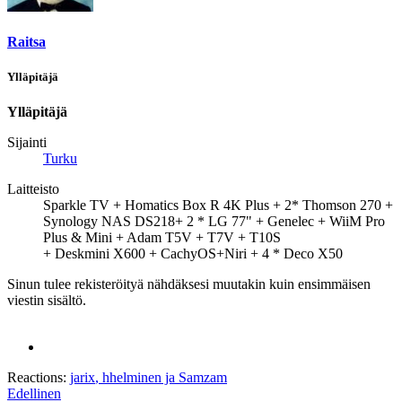
Raitsa
Ylläpitäjä
Ylläpitäjä
Sijainti
Turku
Laitteisto
Sparkle TV + Homatics Box R 4K Plus + 2* Thomson 270 +
Synology NAS DS218+ 2 * LG 77" + Genelec + WiiM Pro
Plus & Mini + Adam T5V + T7V + T10S
+ Deskmini X600 + CachyOS+Niri + 4 * Deco X50
Sinun tulee rekisteröityä nähdäksesi muutakin kuin ensimmäisen
viestin sisältö.
Reactions:
jarix
,
hhelminen
ja
Samzam
Edellinen