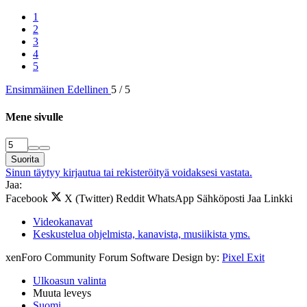
1
2
3
4
5
Ensimmäinen
Edellinen
5 / 5
Mene sivulle
Suorita
Sinun täytyy kirjautua tai rekisteröityä voidaksesi vastata.
Jaa:
Facebook
X (Twitter)
Reddit
WhatsApp
Sähköposti
Jaa
Linkki
Videokanavat
Keskustelua ohjelmista, kanavista, musiikista yms.
xenForo Community Forum Software
Design by:
Pixel Exit
Ulkoasun valinta
Muuta leveys
Suomi