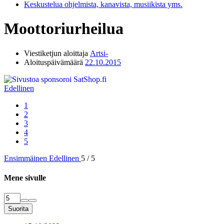
Keskustelua ohjelmista, kanavista, musiikista yms.
Moottoriurheilua
Viestiketjun aloittaja
Artsi-
Aloituspäivämäärä
22.10.2015
Edellinen
1
2
3
4
5
Ensimmäinen
Edellinen
5 / 5
Mene sivulle
Suorita