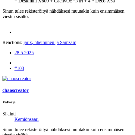
+ Deskmini X600 + CachyOS+Niri + 4 * Deco X50
Sinun tulee rekisteröityä nähdäksesi muutakin kuin ensimmäisen
viestin sisältö.
Reactions:
jarix
,
hhelminen
ja
Samzam
28.5.2025
#103
chaoscreator
Valvoja
Sijainti
Kemiönsaari
Sinun tulee rekisteröityä nähdäksesi muutakin kuin ensimmäisen
viestin sisältö.