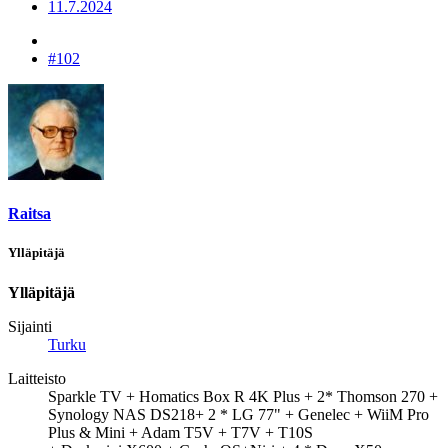
11.7.2024
#102
Raitsa
Ylläpitäjä
Ylläpitäjä
Sijainti
Turku
Laitteisto
Sparkle TV + Homatics Box R 4K Plus + 2* Thomson 270 +
Synology NAS DS218+ 2 * LG 77" + Genelec + WiiM Pro
Plus & Mini + Adam T5V + T7V + T10S