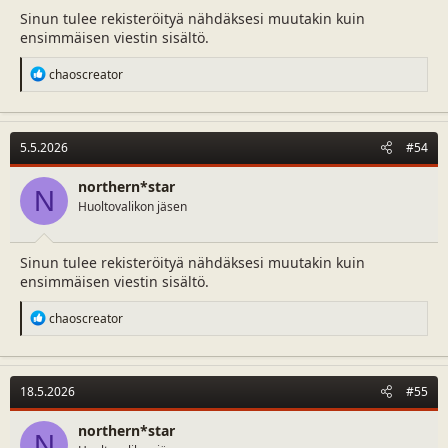
Sinun tulee rekisteröityä nähdäksesi muutakin kuin
ensimmäisen viestin sisältö.
R
chaoscreator
e
a
c
t
5.5.2026
#54
i
o
n
northern*star
N
s
Huoltovalikon jäsen
:
Sinun tulee rekisteröityä nähdäksesi muutakin kuin
ensimmäisen viestin sisältö.
R
chaoscreator
e
a
c
t
18.5.2026
#55
i
o
n
northern*star
N
s