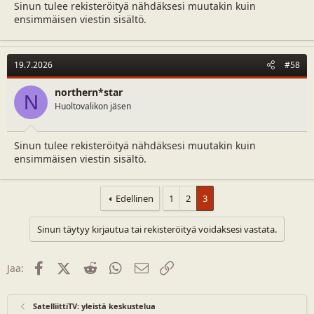
Sinun tulee rekisteröityä nähdäksesi muutakin kuin
ensimmäisen viestin sisältö.
19.7.2026
#58
northern*star
N
Huoltovalikon jäsen
Sinun tulee rekisteröityä nähdäksesi muutakin kuin
ensimmäisen viestin sisältö.
Edellinen
1
2
3
Sinun täytyy kirjautua tai rekisteröityä voidaksesi vastata.
Facebook
X (Twitter)
Reddit
WhatsApp
Sähköposti
Linkki
Jaa:
SatelliittiTV: yleistä keskustelua