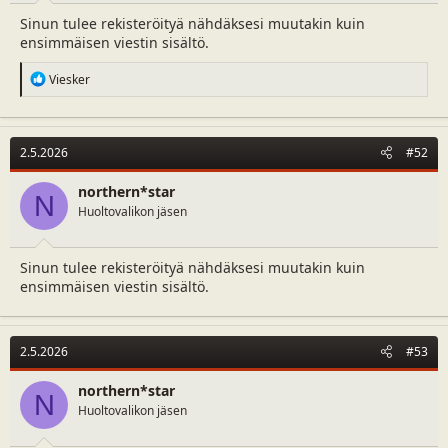
a
m
Sinun tulee rekisteröityä nähdäksesi muutakin kuin
l
ä
ensimmäisen viestin sisältö.
o
ä
i
r
R
Viesker
t
ä
e
t
a
a
c
j
t
2.5.2026
#52
i
a
o
n
northern*star
N
s
Huoltovalikon jäsen
:
Sinun tulee rekisteröityä nähdäksesi muutakin kuin
ensimmäisen viestin sisältö.
2.5.2026
#53
northern*star
N
Huoltovalikon jäsen