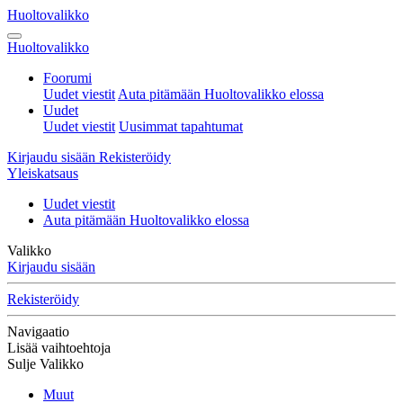
Huoltovalikko
Huoltovalikko
Foorumi
Uudet viestit
Auta pitämään Huoltovalikko elossa
Uudet
Uudet viestit
Uusimmat tapahtumat
Kirjaudu sisään
Rekisteröidy
Yleiskatsaus
Uudet viestit
Auta pitämään Huoltovalikko elossa
Valikko
Kirjaudu sisään
Rekisteröidy
Navigaatio
Lisää vaihtoehtoja
Sulje Valikko
Muut