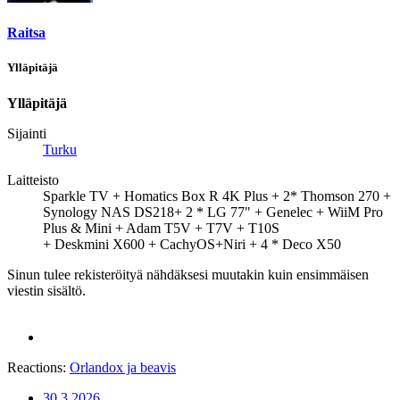
Raitsa
Ylläpitäjä
Ylläpitäjä
Sijainti
Turku
Laitteisto
Sparkle TV + Homatics Box R 4K Plus + 2* Thomson 270 +
Synology NAS DS218+ 2 * LG 77" + Genelec + WiiM Pro
Plus & Mini + Adam T5V + T7V + T10S
+ Deskmini X600 + CachyOS+Niri + 4 * Deco X50
Sinun tulee rekisteröityä nähdäksesi muutakin kuin ensimmäisen
viestin sisältö.
Reactions:
Orlandox
ja
beavis
30.3.2026