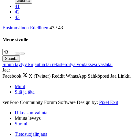
Suorita
41
42
43
Ensimmäinen
Edellinen
43 / 43
Mene sivulle
Suorita
Sinun täytyy kirjautua tai rekisteröityä voidaksesi vastata.
Jaa:
Facebook
X (Twitter)
Reddit
WhatsApp
Sähköposti
Jaa
Linkki
Muut
Sitä ja tätä
xenForo Community Forum Software
Design by:
Pixel Exit
Ulkoasun valinta
Muuta leveys
Suomi
Tietosuojalinjaus