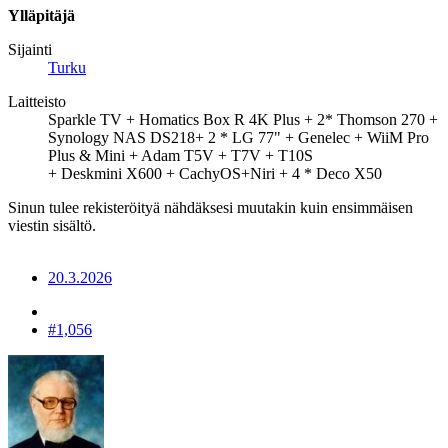
Ylläpitäjä
Sijainti
Turku
Laitteisto
Sparkle TV + Homatics Box R 4K Plus + 2* Thomson 270 +
Synology NAS DS218+ 2 * LG 77" + Genelec + WiiM Pro
Plus & Mini + Adam T5V + T7V + T10S
+ Deskmini X600 + CachyOS+Niri + 4 * Deco X50
Sinun tulee rekisteröityä nähdäksesi muutakin kuin ensimmäisen
viestin sisältö.
20.3.2026
#1,056