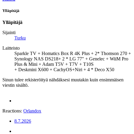
Ylläpitäjä
Ylläpitäjä
Sijainti
Turku
Laitteisto
Sparkle TV + Homatics Box R 4K Plus + 2* Thomson 270 +
Synology NAS DS218+ 2 * LG 77" + Genelec + WiiM Pro
Plus & Mini + Adam T5V + T7V + T10S
+ Deskmini X600 + CachyOS+Niri + 4 * Deco X50
Sinun tulee rekisteröityä nähdäksesi muutakin kuin ensimmäisen
viestin sisältö.
Reactions:
Orlandox
8.7.2026