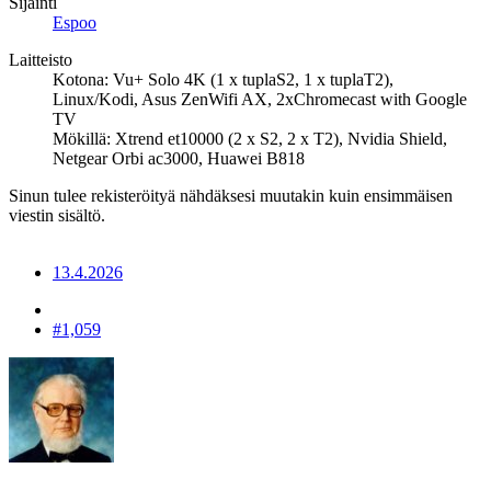
Sijainti
Espoo
Laitteisto
Kotona: Vu+ Solo 4K (1 x tuplaS2, 1 x tuplaT2),
Linux/Kodi, Asus ZenWifi AX, 2xChromecast with Google
TV
Mökillä: Xtrend et10000 (2 x S2, 2 x T2), Nvidia Shield,
Netgear Orbi ac3000, Huawei B818
Sinun tulee rekisteröityä nähdäksesi muutakin kuin ensimmäisen
viestin sisältö.
13.4.2026
#1,059