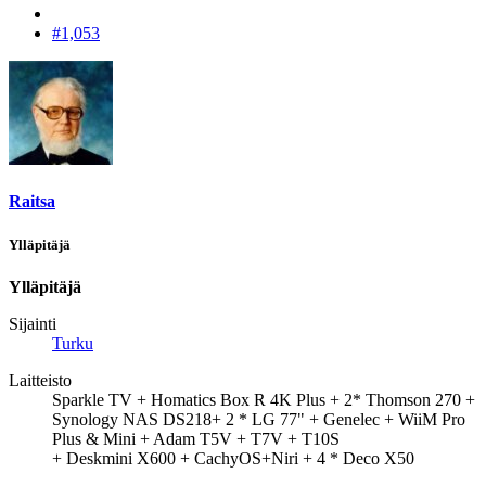
#1,053
Raitsa
Ylläpitäjä
Ylläpitäjä
Sijainti
Turku
Laitteisto
Sparkle TV + Homatics Box R 4K Plus + 2* Thomson 270 +
Synology NAS DS218+ 2 * LG 77" + Genelec + WiiM Pro
Plus & Mini + Adam T5V + T7V + T10S
+ Deskmini X600 + CachyOS+Niri + 4 * Deco X50