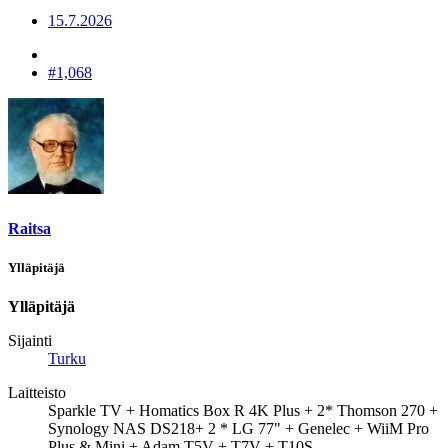
15.7.2026
#1,068
Raitsa
Ylläpitäjä
Ylläpitäjä
Sijainti
Turku
Laitteisto
Sparkle TV + Homatics Box R 4K Plus + 2* Thomson 270 +
Synology NAS DS218+ 2 * LG 77" + Genelec + WiiM Pro
Plus & Mini + Adam T5V + T7V + T10S