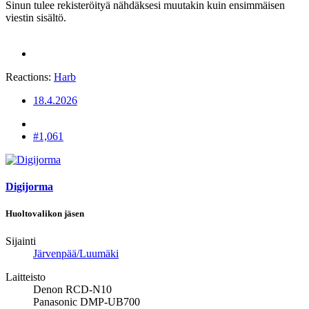
Sinun tulee rekisteröityä nähdäksesi muutakin kuin ensimmäisen
viestin sisältö.
Reactions:
Harb
18.4.2026
#1,061
Digijorma
Huoltovalikon jäsen
Sijainti
Järvenpää/Luumäki
Laitteisto
Denon RCD-N10
Panasonic DMP-UB700