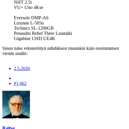
NHT 2.5i
VU+ Uno 4Kse
Eversolo DMP-A6
Luxman L-505u
Technics SL-1200GR
Penaudio Rebel Three Luumäki
Gigablue UHD UE4K
Sinun tulee rekisteröityä nähdäksesi muutakin kuin ensimmäisen
viestin sisältö.
2.5.2026
#1,062
Raitsa