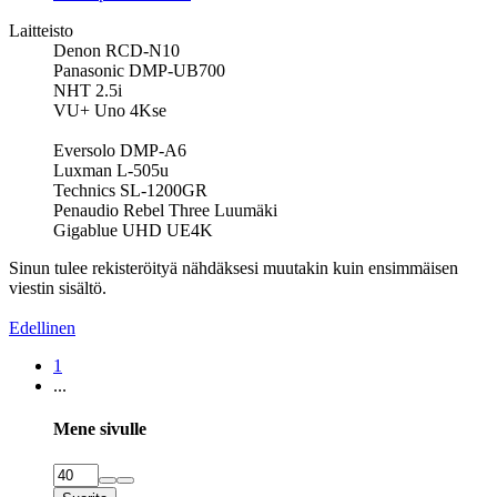
Laitteisto
Denon RCD-N10
Panasonic DMP-UB700
NHT 2.5i
VU+ Uno 4Kse
Eversolo DMP-A6
Luxman L-505u
Technics SL-1200GR
Penaudio Rebel Three Luumäki
Gigablue UHD UE4K
Sinun tulee rekisteröityä nähdäksesi muutakin kuin ensimmäisen
viestin sisältö.
Edellinen
1
...
Mene sivulle