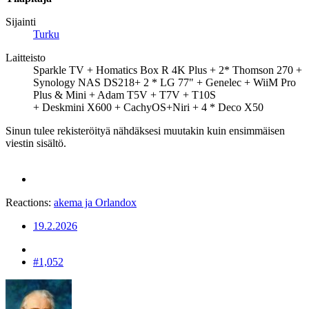
Sijainti
Turku
Laitteisto
Sparkle TV + Homatics Box R 4K Plus + 2* Thomson 270 +
Synology NAS DS218+ 2 * LG 77" + Genelec + WiiM Pro
Plus & Mini + Adam T5V + T7V + T10S
+ Deskmini X600 + CachyOS+Niri + 4 * Deco X50
Sinun tulee rekisteröityä nähdäksesi muutakin kuin ensimmäisen
viestin sisältö.
Reactions:
akema
ja
Orlandox
19.2.2026
#1,052