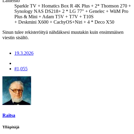
Laitteisto
Sparkle TV + Homatics Box R 4K Plus + 2* Thomson 270 +
Synology NAS DS218+ 2 * LG 77" + Genelec + WiiM Pro
Plus & Mini + Adam T5V + T7V + T10S
+ Deskmini X600 + CachyOS+Niri + 4 * Deco X50
Sinun tulee rekisteröityä nähdäksesi muutakin kuin ensimmäisen
viestin sisältö.
19.3.2026
#1,055
Raitsa
Ylläpitäjä