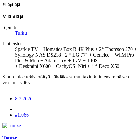
Ylläpitäjä
Ylläpitäjä
Sijainti
Turku
Laitteisto
Sparkle TV + Homatics Box R 4K Plus + 2* Thomson 270 +
Synology NAS DS218+ 2 * LG 77" + Genelec + WiiM Pro
Plus & Mini + Adam T5V + T7V + T10S
+ Deskmini X600 + CachyOS+Niri + 4 * Deco X50
Sinun tulee rekisteröityä nähdäksesi muutakin kuin ensimmäisen
viestin sisältö.
8.7.2026
#1,066
Tontze