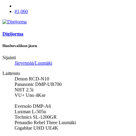
#1,060
Digijorma
Huoltovalikon jäsen
Sijainti
Järvenpää/Luumäki
Laitteisto
Denon RCD-N10
Panasonic DMP-UB700
NHT 2.5i
VU+ Uno 4Kse
Eversolo DMP-A6
Luxman L-505u
Technics SL-1200GR
Penaudio Rebel Three Luumäki
Gigablue UHD UE4K