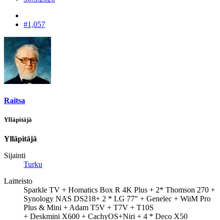
#1,057
Raitsa
Ylläpitäjä
Ylläpitäjä
Sijainti
Turku
Laitteisto
Sparkle TV + Homatics Box R 4K Plus + 2* Thomson 270 +
Synology NAS DS218+ 2 * LG 77" + Genelec + WiiM Pro
Plus & Mini + Adam T5V + T7V + T10S
+ Deskmini X600 + CachyOS+Niri + 4 * Deco X50