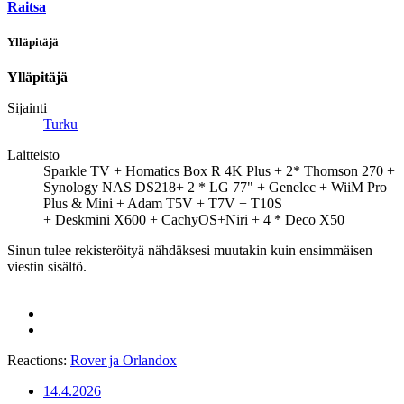
Raitsa
Ylläpitäjä
Ylläpitäjä
Sijainti
Turku
Laitteisto
Sparkle TV + Homatics Box R 4K Plus + 2* Thomson 270 +
Synology NAS DS218+ 2 * LG 77" + Genelec + WiiM Pro
Plus & Mini + Adam T5V + T7V + T10S
+ Deskmini X600 + CachyOS+Niri + 4 * Deco X50
Sinun tulee rekisteröityä nähdäksesi muutakin kuin ensimmäisen
viestin sisältö.
Reactions:
Rover
ja
Orlandox
14.4.2026