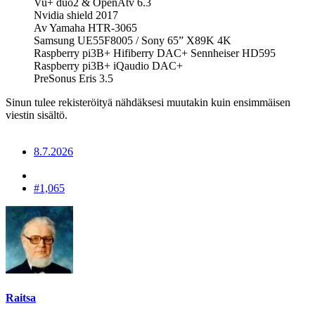
Vu+ duo2 & OpenAtv 6.3
Nvidia shield 2017
Av Yamaha HTR-3065
Samsung UE55F8005 / Sony 65” X89K 4K
Raspberry pi3B+ Hifiberry DAC+ Sennheiser HD595
Raspberry pi3B+ iQaudio DAC+
PreSonus Eris 3.5
Sinun tulee rekisteröityä nähdäksesi muutakin kuin ensimmäisen
viestin sisältö.
8.7.2026
#1,065
Raitsa