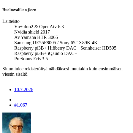
Huoltovalikon jäsen
Laitteisto
Vu+ duo2 & OpenAtv 6.3
Nvidia shield 2017
Av Yamaha HTR-3065
Samsung UE55F8005 / Sony 65” X89K 4K
Raspberry pi3B+ Hifiberry DAC+ Sennheiser HD595
Raspberry pi3B+ iQaudio DAC+
PreSonus Eris 3.5
Sinun tulee rekisteröityä nähdäksesi muutakin kuin ensimmäisen
viestin sisältö.
10.7.2026
#1,067