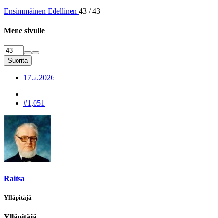
Ensimmäinen
Edellinen
43 / 43
Mene sivulle
Suorita
17.2.2026
#1,051
Raitsa
Ylläpitäjä
Ylläpitäjä