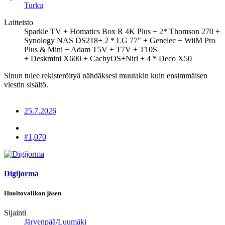
Turku
Laitteisto
Sparkle TV + Homatics Box R 4K Plus + 2* Thomson 270 +
Synology NAS DS218+ 2 * LG 77" + Genelec + WiiM Pro
Plus & Mini + Adam T5V + T7V + T10S
+ Deskmini X600 + CachyOS+Niri + 4 * Deco X50
Sinun tulee rekisteröityä nähdäksesi muutakin kuin ensimmäisen
viestin sisältö.
25.7.2026
#1,070
Digijorma
Huoltovalikon jäsen
Sijainti
Järvenpää/Luumäki