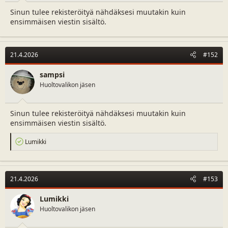
a
m
Sinun tulee rekisteröityä nähdäksesi muutakin kuin
l
ä
ensimmäisen viestin sisältö.
o
ä
i
r
t
ä
t
21.4.2026
#152
a
j
sampsi
a
Huoltovalikon jäsen
Sinun tulee rekisteröityä nähdäksesi muutakin kuin
ensimmäisen viestin sisältö.
R
Lumikki
e
a
c
t
21.4.2026
#153
i
o
n
Lumikki
s
Huoltovalikon jäsen
: