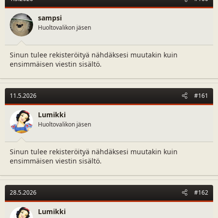
i
o
n
sampsi
s
Huoltovalikon jäsen
:
Sinun tulee rekisteröityä nähdäksesi muutakin kuin
ensimmäisen viestin sisältö.
11.5.2026
#161
Lumikki
Huoltovalikon jäsen
Sinun tulee rekisteröityä nähdäksesi muutakin kuin
ensimmäisen viestin sisältö.
28.5.2026
#162
Lumikki