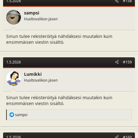
1.5.2026
#158
sampsi
Huoltovalikon jäsen
Sinun tulee rekisteröityä nähdäksesi muutakin kuin
ensimmäisen viestin sisältö.
1.5.2026
#159
Lumikki
Huoltovalikon jäsen
Sinun tulee rekisteröityä nähdäksesi muutakin kuin
ensimmäisen viestin sisältö.
R
sampsi
e
a
c
t
1.5.2026
#160