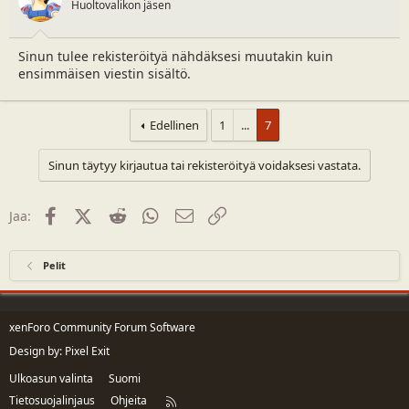
Huoltovalikon jäsen
Sinun tulee rekisteröityä nähdäksesi muutakin kuin
ensimmäisen viestin sisältö.
Edellinen
1
...
7
Sinun täytyy kirjautua tai rekisteröityä voidaksesi vastata.
Facebook
X (Twitter)
Reddit
WhatsApp
Sähköposti
Linkki
Jaa:
Pelit
xenForo Community Forum Software
Design by:
Pixel Exit
Ulkoasun valinta
Suomi
Tietosuojalinjaus
Ohjeita
R