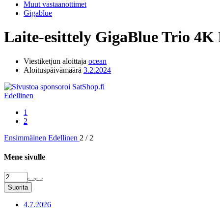
Muut vastaanottimet
Gigablue
Laite-esittely
GigaBlue Trio 4
Viestiketjun aloittaja
ocean
Aloituspäivämäärä
3.2.2024
Edellinen
1
2
Ensimmäinen
Edellinen
2 / 2
Mene sivulle
Suorita
4.7.2026