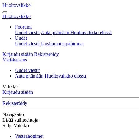
Huoltovalikko
Huoltovalikko
Foorumi
Uudet viestit
Auta pitämään Huoltovalikko elossa
Uudet
Uudet viestit
Uusimmat tapahtumat
Kirjaudu sisään
Rekisteröidy
Yleiskatsaus
Uudet viestit
Auta pitämään Huoltovalikko elossa
Valikko
Kirjaudu sisään
Rekisteröidy
Navigaatio
Lisää vaihtoehtoja
Sulje Valikko
Vastaanottimet