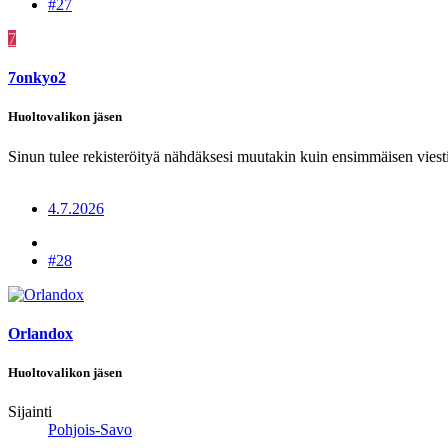
#27
7
7onkyo2
Huoltovalikon jäsen
Sinun tulee rekisteröityä nähdäksesi muutakin kuin ensimmäisen viesti
4.7.2026
#28
Orlandox
Huoltovalikon jäsen
Sijainti
Pohjois-Savo