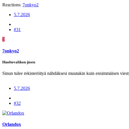
Reactions:
7onkyo2
5.7.2026
#31
7
7onkyo2
Huoltovalikon jäsen
Sinun tulee rekisteröityä nähdäksesi muutakin kuin ensimmäisen viesti
5.7.2026
#32
Orlandox