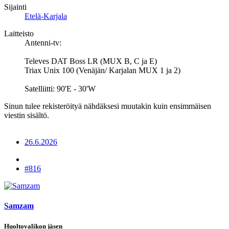
Sijainti
Etelä-Karjala
Laitteisto
Antenni-tv:
Televes DAT Boss LR (MUX B, C ja E)
Triax Unix 100 (Venäjän/ Karjalan MUX 1 ja 2)
Satelliitti: 90'E - 30'W
Sinun tulee rekisteröityä nähdäksesi muutakin kuin ensimmäisen
viestin sisältö.
26.6.2026
#816
Samzam
Huoltovalikon jäsen