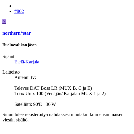
#802
N
northern*star
Huoltovalikon jäsen
Sijainti
Etelä-Karjala
Laitteisto
Antenni-tv:
Televes DAT Boss LR (MUX B, C ja E)
Triax Unix 100 (Venäjän/ Karjalan MUX 1 ja 2)
Satelliitti: 90'E - 30'W
Sinun tulee rekisteröityä nähdäksesi muutakin kuin ensimmäisen
viestin sisältö.