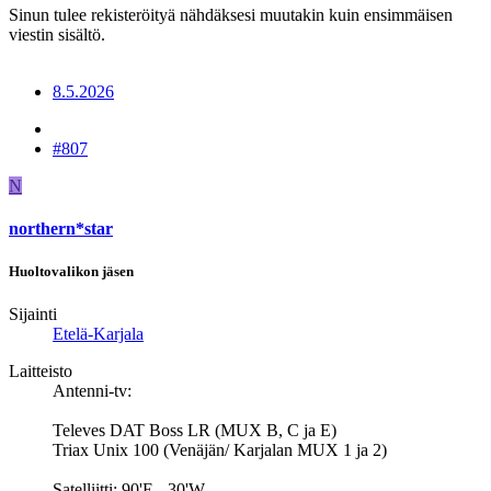
Sinun tulee rekisteröityä nähdäksesi muutakin kuin ensimmäisen
viestin sisältö.
8.5.2026
#807
N
northern*star
Huoltovalikon jäsen
Sijainti
Etelä-Karjala
Laitteisto
Antenni-tv:
Televes DAT Boss LR (MUX B, C ja E)
Triax Unix 100 (Venäjän/ Karjalan MUX 1 ja 2)
Satelliitti: 90'E - 30'W