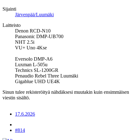
Sijainti
Järvenpää/Luumäki
Laitteisto
Denon RCD-N10
Panasonic DMP-UB700
NHT 2.5i
VU+ Uno 4Kse
Eversolo DMP-A6
Luxman L-505u
Technics SL-1200GR
Penaudio Rebel Three Luumäki
Gigablue UHD UE4K
Sinun tulee rekisteröityä nähdäksesi muutakin kuin ensimmäisen
viestin sisältö.
17.6.2026
#814