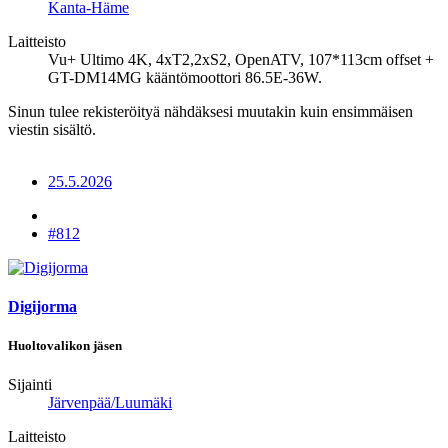
Kanta-Häme
Laitteisto
Vu+ Ultimo 4K, 4xT2,2xS2, OpenATV, 107*113cm offset +
GT-DM14MG kääntömoottori 86.5E-36W.
Sinun tulee rekisteröityä nähdäksesi muutakin kuin ensimmäisen
viestin sisältö.
25.5.2026
#812
Digijorma
Huoltovalikon jäsen
Sijainti
Järvenpää/Luumäki
Laitteisto