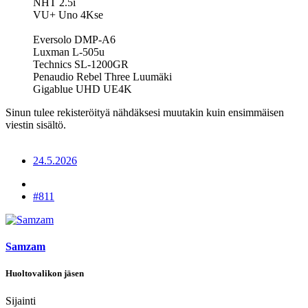
NHT 2.5i
VU+ Uno 4Kse
Eversolo DMP-A6
Luxman L-505u
Technics SL-1200GR
Penaudio Rebel Three Luumäki
Gigablue UHD UE4K
Sinun tulee rekisteröityä nähdäksesi muutakin kuin ensimmäisen
viestin sisältö.
24.5.2026
#811
Samzam
Huoltovalikon jäsen
Sijainti