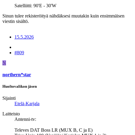
Satelliitti: 90'E - 30'W
Sinun tulee rekisteröityä nähdäksesi muutakin kuin ensimmäisen
viestin sisältö.
15.5.2026
#809
N
northern*star
Huoltovalikon jäsen
Sijainti
Etelä-Karjala
Laitteisto
Antenni-tv:
Televes DAT Boss LR (MUX B, C ja E)