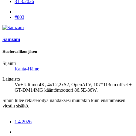
31.3.2026
#803
Samzam
Huoltovalikon jäsen
Sijainti
Kanta-Häme
Laitteisto
Vu+ Ultimo 4K, 4xT2,2xS2, OpenATV, 107*113cm offset +
GT-DM14MG kääntömoottori 86.5E-36W.
Sinun tulee rekisteröityä nähdäksesi muutakin kuin ensimmäisen
viestin sisältö.
1.4.2026