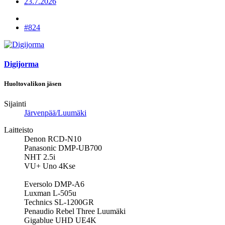
23.7.2026
#824
Digijorma
Huoltovalikon jäsen
Sijainti
Järvenpää/Luumäki
Laitteisto
Denon RCD-N10
Panasonic DMP-UB700
NHT 2.5i
VU+ Uno 4Kse
Eversolo DMP-A6
Luxman L-505u
Technics SL-1200GR
Penaudio Rebel Three Luumäki
Gigablue UHD UE4K