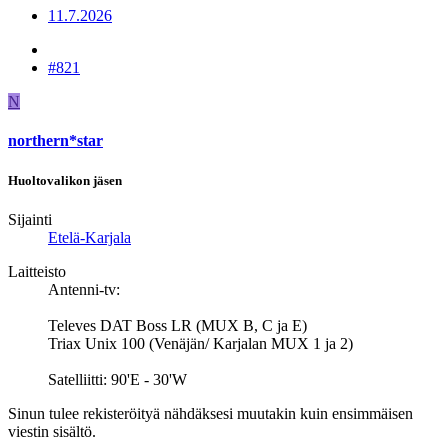
11.7.2026
#821
N
northern*star
Huoltovalikon jäsen
Sijainti
Etelä-Karjala
Laitteisto
Antenni-tv:
Televes DAT Boss LR (MUX B, C ja E)
Triax Unix 100 (Venäjän/ Karjalan MUX 1 ja 2)
Satelliitti: 90'E - 30'W
Sinun tulee rekisteröityä nähdäksesi muutakin kuin ensimmäisen
viestin sisältö.