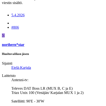
viestin sisältö.
5.4.2026
#806
N
northern*star
Huoltovalikon jäsen
Sijainti
Etelä-Karjala
Laitteisto
Antenni-tv:
Televes DAT Boss LR (MUX B, C ja E)
Triax Unix 100 (Venäjän/ Karjalan MUX 1 ja 2)
Satelliitti: 90'E - 30'W