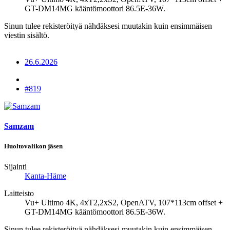
GT-DM14MG kääntömoottori 86.5E-36W.
Sinun tulee rekisteröityä nähdäksesi muutakin kuin ensimmäisen
viestin sisältö.
26.6.2026
#819
Samzam
Huoltovalikon jäsen
Sijainti
Kanta-Häme
Laitteisto
Vu+ Ultimo 4K, 4xT2,2xS2, OpenATV, 107*113cm offset +
GT-DM14MG kääntömoottori 86.5E-36W.
Sinun tulee rekisteröityä nähdäksesi muutakin kuin ensimmäisen