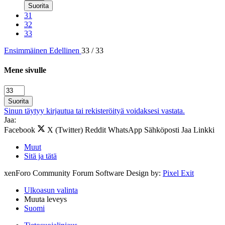
Suorita
31
32
33
Ensimmäinen
Edellinen
33 / 33
Mene sivulle
Suorita
Sinun täytyy kirjautua tai rekisteröityä voidaksesi vastata.
Jaa:
Facebook
X (Twitter)
Reddit
WhatsApp
Sähköposti
Jaa
Linkki
Muut
Sitä ja tätä
xenForo Community Forum Software
Design by:
Pixel Exit
Ulkoasun valinta
Muuta leveys
Suomi