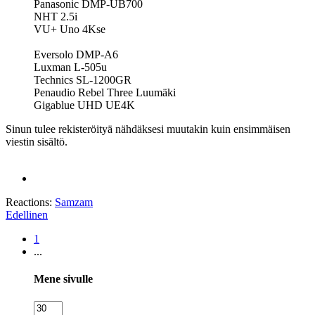
Panasonic DMP-UB700
NHT 2.5i
VU+ Uno 4Kse
Eversolo DMP-A6
Luxman L-505u
Technics SL-1200GR
Penaudio Rebel Three Luumäki
Gigablue UHD UE4K
Sinun tulee rekisteröityä nähdäksesi muutakin kuin ensimmäisen
viestin sisältö.
Reactions:
Samzam
Edellinen
1
...
Mene sivulle