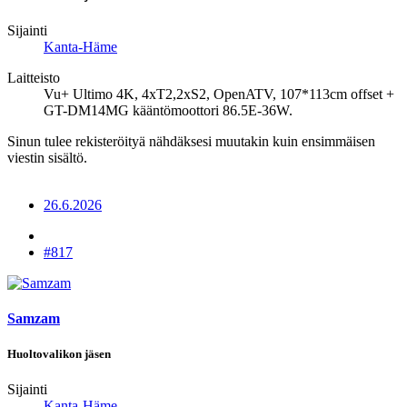
Sijainti
Kanta-Häme
Laitteisto
Vu+ Ultimo 4K, 4xT2,2xS2, OpenATV, 107*113cm offset +
GT-DM14MG kääntömoottori 86.5E-36W.
Sinun tulee rekisteröityä nähdäksesi muutakin kuin ensimmäisen
viestin sisältö.
26.6.2026
#817
Samzam
Huoltovalikon jäsen
Sijainti
Kanta-Häme