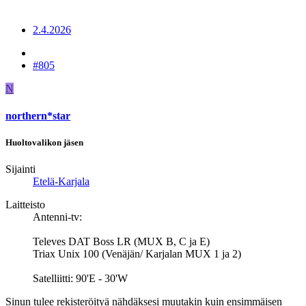
2.4.2026
#805
N
northern*star
Huoltovalikon jäsen
Sijainti
Etelä-Karjala
Laitteisto
Antenni-tv:
Televes DAT Boss LR (MUX B, C ja E)
Triax Unix 100 (Venäjän/ Karjalan MUX 1 ja 2)
Satelliitti: 90'E - 30'W
Sinun tulee rekisteröityä nähdäksesi muutakin kuin ensimmäisen