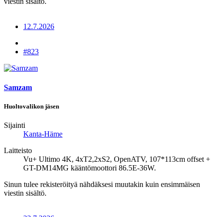
viestin sisältö.
12.7.2026
#823
Samzam
Huoltovalikon jäsen
Sijainti
Kanta-Häme
Laitteisto
Vu+ Ultimo 4K, 4xT2,2xS2, OpenATV, 107*113cm offset +
GT-DM14MG kääntömoottori 86.5E-36W.
Sinun tulee rekisteröityä nähdäksesi muutakin kuin ensimmäisen
viestin sisältö.