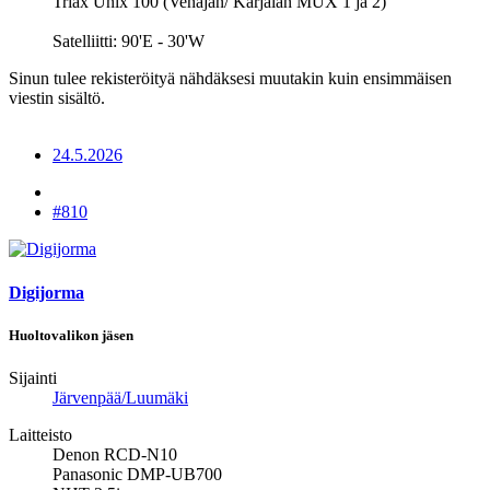
Triax Unix 100 (Venäjän/ Karjalan MUX 1 ja 2)
Satelliitti: 90'E - 30'W
Sinun tulee rekisteröityä nähdäksesi muutakin kuin ensimmäisen
viestin sisältö.
24.5.2026
#810
Digijorma
Huoltovalikon jäsen
Sijainti
Järvenpää/Luumäki
Laitteisto
Denon RCD-N10
Panasonic DMP-UB700