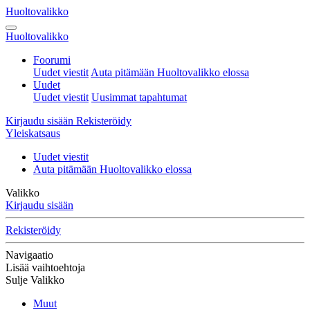
Huoltovalikko
Huoltovalikko
Foorumi
Uudet viestit
Auta pitämään Huoltovalikko elossa
Uudet
Uudet viestit
Uusimmat tapahtumat
Kirjaudu sisään
Rekisteröidy
Yleiskatsaus
Uudet viestit
Auta pitämään Huoltovalikko elossa
Valikko
Kirjaudu sisään
Rekisteröidy
Navigaatio
Lisää vaihtoehtoja
Sulje Valikko
Muut