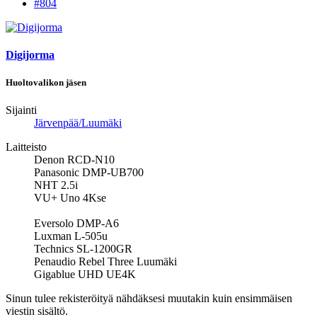
#804
Digijorma
Huoltovalikon jäsen
Sijainti
Järvenpää/Luumäki
Laitteisto
Denon RCD-N10
Panasonic DMP-UB700
NHT 2.5i
VU+ Uno 4Kse
Eversolo DMP-A6
Luxman L-505u
Technics SL-1200GR
Penaudio Rebel Three Luumäki
Gigablue UHD UE4K
Sinun tulee rekisteröityä nähdäksesi muutakin kuin ensimmäisen
viestin sisältö.