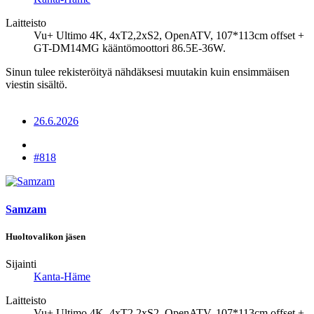
Laitteisto
Vu+ Ultimo 4K, 4xT2,2xS2, OpenATV, 107*113cm offset +
GT-DM14MG kääntömoottori 86.5E-36W.
Sinun tulee rekisteröityä nähdäksesi muutakin kuin ensimmäisen
viestin sisältö.
26.6.2026
#818
Samzam
Huoltovalikon jäsen
Sijainti
Kanta-Häme
Laitteisto
Vu+ Ultimo 4K, 4xT2,2xS2, OpenATV, 107*113cm offset +