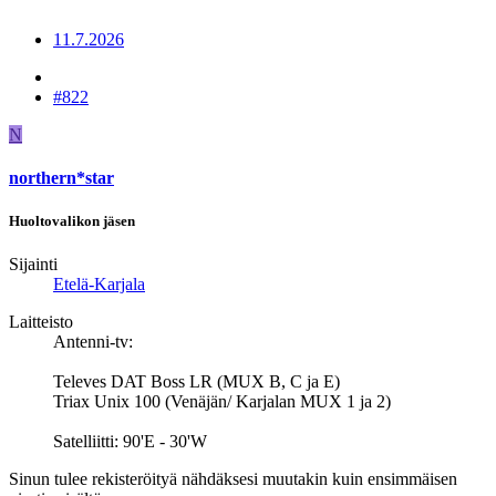
11.7.2026
#822
N
northern*star
Huoltovalikon jäsen
Sijainti
Etelä-Karjala
Laitteisto
Antenni-tv:
Televes DAT Boss LR (MUX B, C ja E)
Triax Unix 100 (Venäjän/ Karjalan MUX 1 ja 2)
Satelliitti: 90'E - 30'W
Sinun tulee rekisteröityä nähdäksesi muutakin kuin ensimmäisen