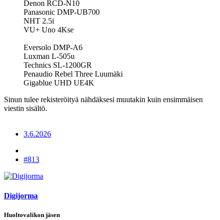
Denon RCD-N10
Panasonic DMP-UB700
NHT 2.5i
VU+ Uno 4Kse
Eversolo DMP-A6
Luxman L-505u
Technics SL-1200GR
Penaudio Rebel Three Luumäki
Gigablue UHD UE4K
Sinun tulee rekisteröityä nähdäksesi muutakin kuin ensimmäisen
viestin sisältö.
3.6.2026
#813
Digijorma
Huoltovalikon jäsen