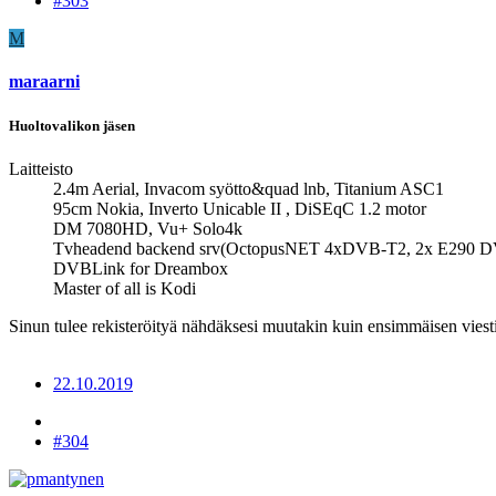
#303
M
maraarni
Huoltovalikon jäsen
Laitteisto
2.4m Aerial, Invacom syötto&quad lnb, Titanium ASC1
95cm Nokia, Inverto Unicable II , DiSEqC 1.2 motor
DM 7080HD, Vu+ Solo4k
Tvheadend backend srv(OctopusNET 4xDVB-T2, 2x E290 DV
DVBLink for Dreambox
Master of all is Kodi
Sinun tulee rekisteröityä nähdäksesi muutakin kuin ensimmäisen viesti
22.10.2019
#304