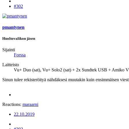
#302
pmantynen
Huoltovalikon jäsen
Sijainti
Forssa
Laitteisto
Vu+ Duo (sat), Vu+ Solo2 (sat) + 2x Sundtek USB + Amiko Vipe
Sinun tulee rekisteröityä nähdäksesi muutakin kuin ensimmäisen viesti
Reactions:
maraarni
22.10.2019