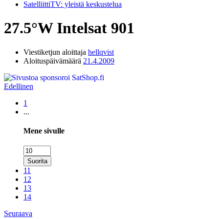
SatelliittiTV: yleistä keskustelua
27.5°W Intelsat 901
Viestiketjun aloittaja
hellqvist
Aloituspäivämäärä
21.4.2009
Edellinen
1
...
Mene sivulle
Suorita
11
12
13
14
Seuraava