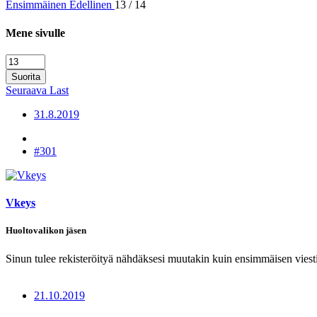
Ensimmäinen
Edellinen
13 / 14
Mene sivulle
Suorita
Seuraava
Last
31.8.2019
#301
Vkeys
Huoltovalikon jäsen
Sinun tulee rekisteröityä nähdäksesi muutakin kuin ensimmäisen viesti
21.10.2019