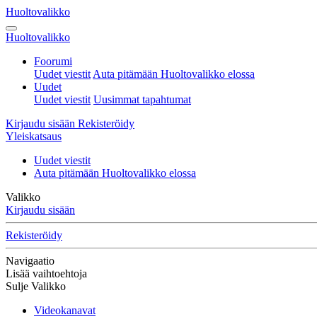
Huoltovalikko
Huoltovalikko
Foorumi
Uudet viestit
Auta pitämään Huoltovalikko elossa
Uudet
Uudet viestit
Uusimmat tapahtumat
Kirjaudu sisään
Rekisteröidy
Yleiskatsaus
Uudet viestit
Auta pitämään Huoltovalikko elossa
Valikko
Kirjaudu sisään
Rekisteröidy
Navigaatio
Lisää vaihtoehtoja
Sulje Valikko
Videokanavat