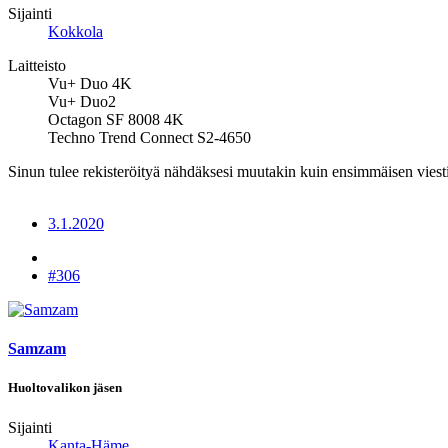
Sijainti
Kokkola
Laitteisto
Vu+ Duo 4K
Vu+ Duo2
Octagon SF 8008 4K
Techno Trend Connect S2-4650
Sinun tulee rekisteröityä nähdäksesi muutakin kuin ensimmäisen viesti
3.1.2020
#306
Samzam
Huoltovalikon jäsen
Sijainti
Kanta-Häme