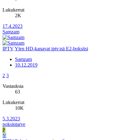
Lukukerrat
2K
17.4.2023
Samzam
IPTV
Ylen HD-kanavat iptv:nä E2-boksiisi
Samzam
10.12.2019
2
3
Vastauksia
63
Lukukerrat
10K
5.3.2023
poksintarve
P
Y