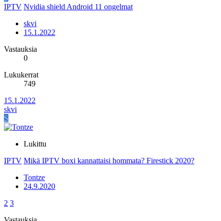
IPTV
Nvidia shield Android 11 ongelmat
skvi
15.1.2022
Vastauksia
0
Lukukerrat
749
15.1.2022
skvi
S
Lukittu
IPTV
Mikä IPTV boxi kannattaisi hommata? Firestick 2020?
Tontze
24.9.2020
2
3
Vastauksia