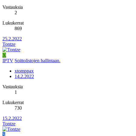
Vastauksia
2
Lukukerrat
869
25.2.2022
Tontze
X
IPTV
Soittolistojen hallintaan.
xtomppax
14.2.2022
Vastauksia
1
Lukukerrat
730
15.2.2022
Tontze
S