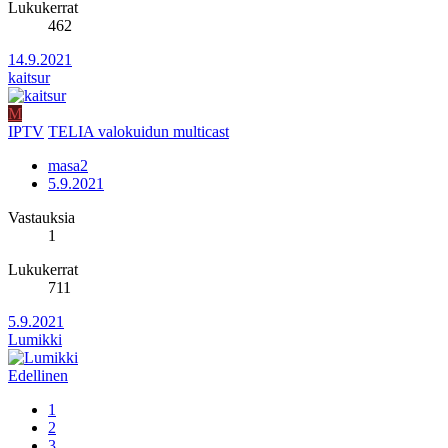
Lukukerrat
462
14.9.2021
kaitsur
M
IPTV
TELIA valokuidun multicast
masa2
5.9.2021
Vastauksia
1
Lukukerrat
711
5.9.2021
Lumikki
Edellinen
1
2
3