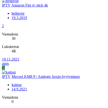
IPTV
Amazon Fire tv stick 4k
hellqvist
19.3.2019
2
Vastauksia
30
Lukukerrat
4K
19.11.2021
aints
A
IPTV
Mecool KM8 P / Amlogic boxin hyytyminen
kaitsur
14.9.2021
Vastauksia
0