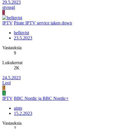
29.5.2023
stvnsgl
S
IPTV
Pirate IPTV service taken down
hellqvist
23.5.2023
Vastauksia
9
Lukukerrat
2K
24.5.2023
Leol
L
A
IPTV
BBC Nordic ja BBC Nordic+
aints
15.2.2023
Vastauksia
7