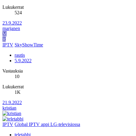
Lukukerrat
524
23.9.2022
marjanen
M
R
IPTV
SkyShowTime
rautis
5.9.2022
Vastauksia
10
Lukukerrat
1K
21.9.2022
kristian
IPTV
Global IPTV appi LG-televisiossa
teletabbi