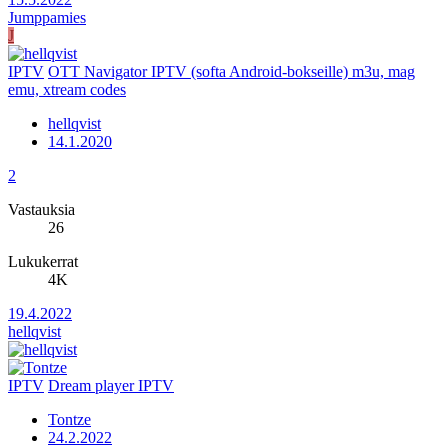
Jumppamies
J
IPTV
OTT Navigator IPTV (softa Android-bokseille) m3u, mag
emu, xtream codes
hellqvist
14.1.2020
2
Vastauksia
26
Lukukerrat
4K
19.4.2022
hellqvist
IPTV
Dream player IPTV
Tontze
24.2.2022