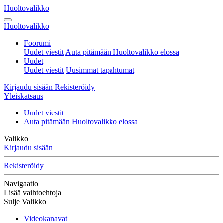
Huoltovalikko
Huoltovalikko
Foorumi
Uudet viestit
Auta pitämään Huoltovalikko elossa
Uudet
Uudet viestit
Uusimmat tapahtumat
Kirjaudu sisään
Rekisteröidy
Yleiskatsaus
Uudet viestit
Auta pitämään Huoltovalikko elossa
Valikko
Kirjaudu sisään
Rekisteröidy
Navigaatio
Lisää vaihtoehtoja
Sulje Valikko
Videokanavat