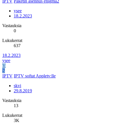
IPTV
Paketin asennus enigma2
ysee
18.2.2023
Vastauksia
0
Lukukerrat
637
18.2.2023
ysee
Y
S
IPTV
IPTV softat Appletv:lle
skvi
29.8.2019
Vastauksia
13
Lukukerrat
3K