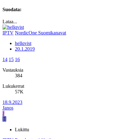
Suodata:
Lataa...
IPTV
NordicOne Suomikanavat
hellqvist
20.1.2019
14
15
16
Vastauksia
384
Lukukerrat
57K
18.9.2023
Janos
J
H
Lukittu