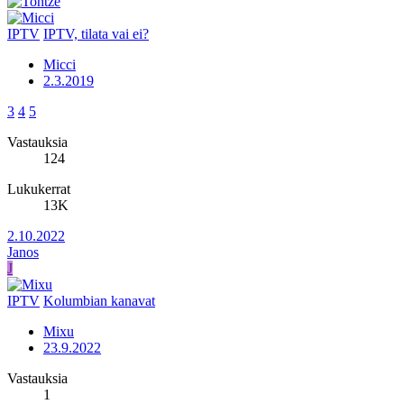
IPTV
IPTV, tilata vai ei?
Micci
2.3.2019
3
4
5
Vastauksia
124
Lukukerrat
13K
2.10.2022
Janos
J
IPTV
Kolumbian kanavat
Mixu
23.9.2022
Vastauksia
1