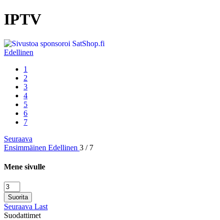
IPTV
Edellinen
1
2
3
4
5
6
7
Seuraava
Ensimmäinen
Edellinen
3 / 7
Mene sivulle
Suorita
Seuraava
Last
Suodattimet