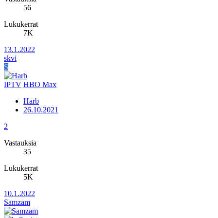
56
Lukukerrat
7K
13.1.2022
skvi
S
IPTV
HBO Max
Harb
26.10.2021
2
Vastauksia
35
Lukukerrat
5K
10.1.2022
Samzam