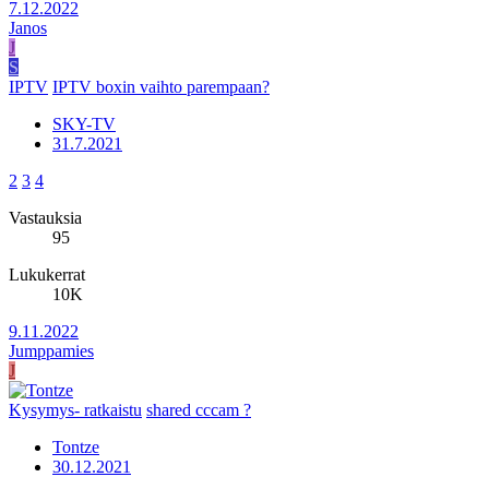
7.12.2022
Janos
J
S
IPTV
IPTV boxin vaihto parempaan?
SKY-TV
31.7.2021
2
3
4
Vastauksia
95
Lukukerrat
10K
9.11.2022
Jumppamies
J
Kysymys- ratkaistu
shared cccam ?
Tontze
30.12.2021