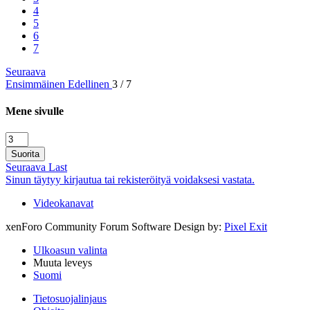
4
5
6
7
Seuraava
Ensimmäinen
Edellinen
3 / 7
Mene sivulle
Suorita
Seuraava
Last
Sinun täytyy kirjautua tai rekisteröityä voidaksesi vastata.
Videokanavat
xenForo Community Forum Software
Design by:
Pixel Exit
Ulkoasun valinta
Muuta leveys
Suomi
Tietosuojalinjaus