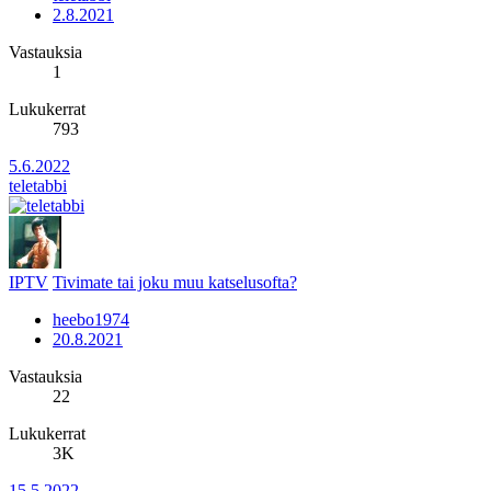
2.8.2021
Vastauksia
1
Lukukerrat
793
5.6.2022
teletabbi
IPTV
Tivimate tai joku muu katselusofta?
heebo1974
20.8.2021
Vastauksia
22
Lukukerrat
3K
15.5.2022