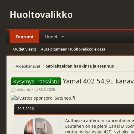
Huoltovalikko
Foorumi
Uudet
Uudet viestit
Auta pitämään Huoltovalikko elossa
Videokanavat
Sat-laitteiden hankinta ja asennus
Yamal 402 54,9E kanav
Kysymys- ratkaistu
V
A
teletabbi
30.5.2026
i
l
e
o
s
i
30.5.2026
t
t
i
u
Auttaisiko antennin suurentamine
k
s
Lautanen on se pieni Canal D 85cm l
e
p
mutta metsä estää 42E. Nyt olisi l
t
ä