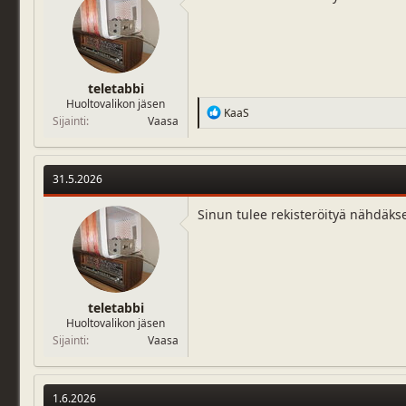
teletabbi
Huoltovalikon jäsen
R
KaaS
Sijainti
Vaasa
e
a
c
t
31.5.2026
i
o
n
Sinun tulee rekisteröityä nähdäks
s
:
teletabbi
Huoltovalikon jäsen
Sijainti
Vaasa
1.6.2026