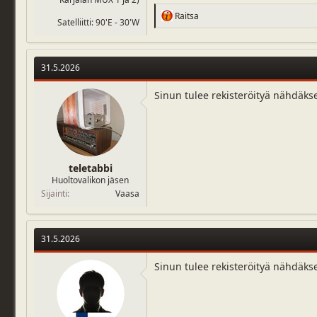
R
Raitsa
Satelliitti: 90'E - 30'W
e
a
c
t
31.5.2026
i
o
n
Sinun tulee rekisteröityä nähdäks
s
:
teletabbi
Huoltovalikon jäsen
Sijainti
Vaasa
31.5.2026
Sinun tulee rekisteröityä nähdäks