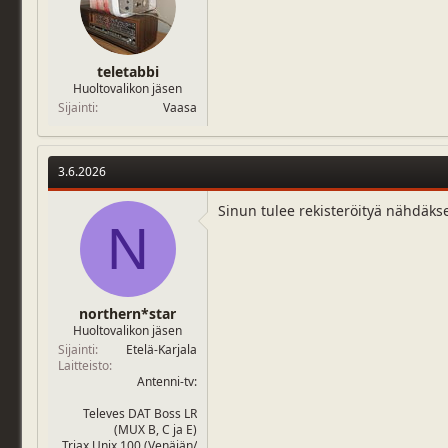
teletabbi
Huoltovalikon jäsen
Sijainti
Vaasa
3.6.2026
Sinun tulee rekisteröityä nähdäks
N
northern*star
Huoltovalikon jäsen
Sijainti
Etelä-Karjala
Laitteisto
Antenni-tv:
Televes DAT Boss LR
(MUX B, C ja E)
Triax Unix 100 (Venäjän/