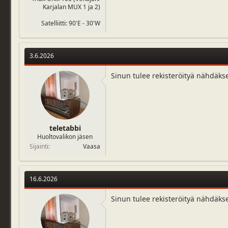
Karjalan MUX 1 ja 2)
Satelliitti: 90'E - 30'W
3.6.2026
Sinun tulee rekisteröityä nähdäks
teletabbi
Huoltovalikon jäsen
Sijainti
Vaasa
16.6.2026
Sinun tulee rekisteröityä nähdäks