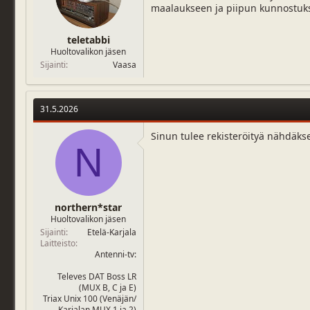
maalaukseen ja piipun kunnostuksee
j
i
u
v
n
ä
teletabbi
a
m
Huoltovalikon jäsen
l
ä
Sijainti
Vaasa
o
ä
i
r
t
ä
t
31.5.2026
a
j
Sinun tulee rekisteröityä nähdäks
a
N
northern*star
Huoltovalikon jäsen
Sijainti
Etelä-Karjala
Laitteisto
Antenni-tv:
Televes DAT Boss LR
(MUX B, C ja E)
Triax Unix 100 (Venäjän/
Karjalan MUX 1 ja 2)