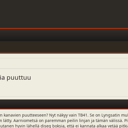
ia puuttuu
n kanavien puutteeseen? Nyt näkyy vain TB41. Se on Lyngsatin mu
ätty. Aarniometsä on paremman peilin linjan ja tämän välissä. Pitäisi
autanen hyvin lähellä diseq boksia, että ei kannata alkaa vetää pitk