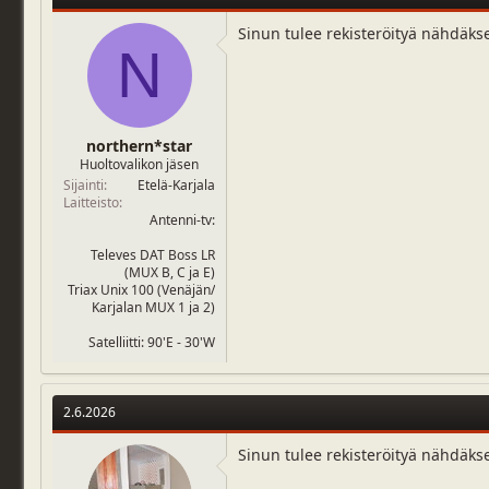
Sinun tulee rekisteröityä nähdäks
N
northern*star
Huoltovalikon jäsen
Sijainti
Etelä-Karjala
Laitteisto
Antenni-tv:
Televes DAT Boss LR
(MUX B, C ja E)
Triax Unix 100 (Venäjän/
Karjalan MUX 1 ja 2)
Satelliitti: 90'E - 30'W
2.6.2026
Sinun tulee rekisteröityä nähdäks