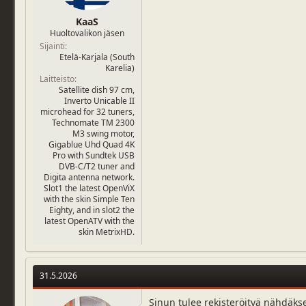
KaaS
Huoltovalikon jäsen
Sijainti
Etelä-Karjala (South
Karelia)
Laitteisto
Satellite dish 97 cm,
Inverto Unicable II
microhead for 32 tuners,
Technomate TM 2300
M3 swing motor,
Gigablue Uhd Quad 4K
Pro with Sundtek USB
DVB-C/T2 tuner and
Digita antenna network.
Slot1 the latest OpenViX
with the skin Simple Ten
Eighty, and in slot2 the
latest OpenATV with the
skin MetrixHD.
31.5.2026
Sinun tulee rekisteröityä nähdäks