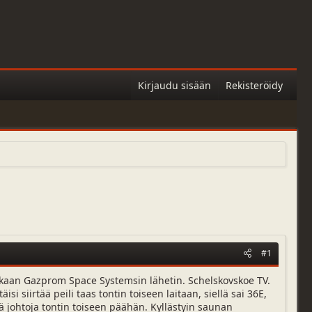
Kirjaudu sisään
Rekisteröidy
#1
kaan Gazprom Space Systemsin lähetin. Schelskovskoe TV.
 siirtää peili taas tontin toiseen laitaan, siellä sai 36E,
iä johtoja tontin toiseen päähän. Kyllästyin saunan