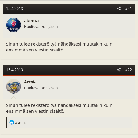
15.4.2013
#21
akema
Huoltovalikon jäsen
Sinun tulee rekisteröityä nähdäksesi muutakin kuin
ensimmäisen viestin sisältö.
15.4.2013
#22
Artsi-
Huoltovalikon jäsen
Sinun tulee rekisteröityä nähdäksesi muutakin kuin
ensimmäisen viestin sisältö.
R
akema
e
a
c