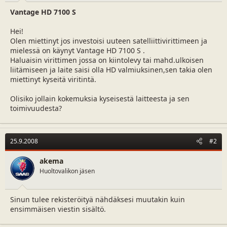
a
m
Vantage HD 7100 S
l
ä
o
ä
Hei!
i
r
Olen miettinyt jos investoisi uuteen satelliittivirittimeen ja
t
ä
mielessä on käynyt Vantage HD 7100 S .
t
Haluaisin virittimen jossa on kiintolevy tai mahd.ulkoisen
a
liitämiseen ja laite saisi olla HD valmiuksinen,sen takia olen
j
miettinyt kyseitä viritintä.
a
Olisiko jollain kokemuksia kyseisestä laitteesta ja sen
toimivuudesta?
25.9.2008
#2
akema
Huoltovalikon jäsen
Sinun tulee rekisteröityä nähdäksesi muutakin kuin
ensimmäisen viestin sisältö.