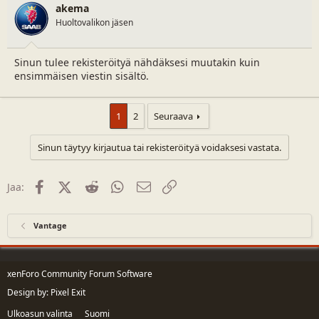
akema
Huoltovalikon jäsen
Sinun tulee rekisteröityä nähdäksesi muutakin kuin
ensimmäisen viestin sisältö.
1
2
Seuraava
Sinun täytyy kirjautua tai rekisteröityä voidaksesi vastata.
Facebook
X (Twitter)
Reddit
WhatsApp
Sähköposti
Linkki
Jaa:
Vantage
xenForo Community Forum Software
Design by:
Pixel Exit
Ulkoasun valinta
Suomi