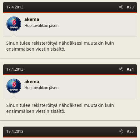
t
17.4.2013
#23
i
o
n
akema
s
Huoltovalikon jäsen
:
Sinun tulee rekisteröityä nähdäksesi muutakin kuin
ensimmäisen viestin sisältö.
17.4.2013
#24
akema
Huoltovalikon jäsen
Sinun tulee rekisteröityä nähdäksesi muutakin kuin
ensimmäisen viestin sisältö.
19.4.2013
#25