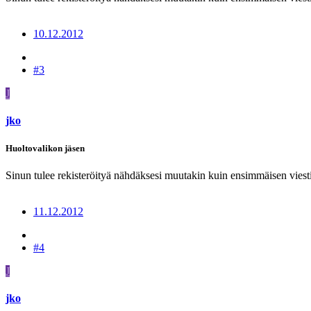
10.12.2012
#3
J
jko
Huoltovalikon jäsen
Sinun tulee rekisteröityä nähdäksesi muutakin kuin ensimmäisen viesti
11.12.2012
#4
J
jko