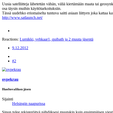
Uusia satelliitteja lähetettän vähän, väliä kiertämään maata tai geosyn
osa täysin muihin käyttötarkoituksiin.
Tässä uudehko eriomaiselta tuntuva saitti asiaan liittyen joka kattaa kai
http://www.satlaunch.net/
Reactions:
Lumikki
,
vehkaar1
,
quibath
ja 2 muuta jäsentä
9.12.2012
#2
ovpekrau
Huoltovalikon jäsen
Sijainti
Helsingin naapurissa
Sinun tulee rekisteröityä nähdäksesi muutakin kuin ensimmäisen viesti