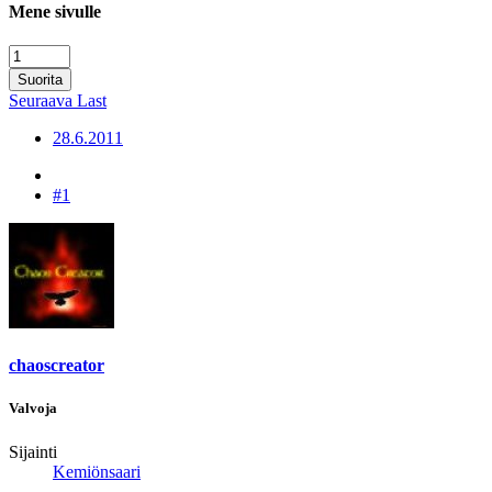
Mene sivulle
Suorita
Seuraava
Last
28.6.2011
#1
chaoscreator
Valvoja
Sijainti
Kemiönsaari