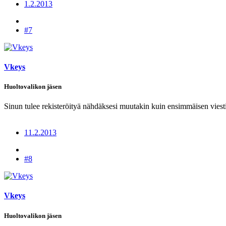
1.2.2013
#7
Vkeys
Huoltovalikon jäsen
Sinun tulee rekisteröityä nähdäksesi muutakin kuin ensimmäisen viesti
11.2.2013
#8
Vkeys
Huoltovalikon jäsen