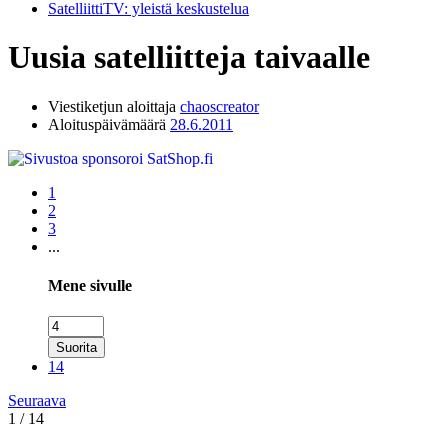
SatelliittiTV: yleistä keskustelua
Uusia satelliitteja taivaalle
Viestiketjun aloittaja
chaoscreator
Aloituspäivämäärä
28.6.2011
1
2
3
...
Mene sivulle
Suorita
14
Seuraava
1 / 14