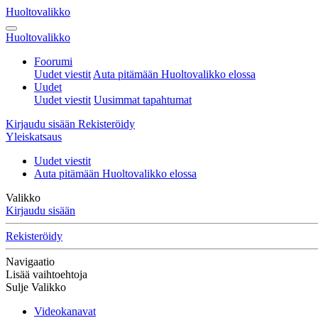
Huoltovalikko
Huoltovalikko
Foorumi
Uudet viestit
Auta pitämään Huoltovalikko elossa
Uudet
Uudet viestit
Uusimmat tapahtumat
Kirjaudu sisään
Rekisteröidy
Yleiskatsaus
Uudet viestit
Auta pitämään Huoltovalikko elossa
Valikko
Kirjaudu sisään
Rekisteröidy
Navigaatio
Lisää vaihtoehtoja
Sulje Valikko
Videokanavat