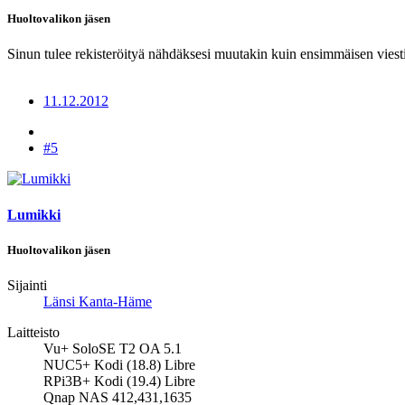
Huoltovalikon jäsen
Sinun tulee rekisteröityä nähdäksesi muutakin kuin ensimmäisen viesti
11.12.2012
#5
Lumikki
Huoltovalikon jäsen
Sijainti
Länsi Kanta-Häme
Laitteisto
Vu+ SoloSE T2 OA 5.1
NUC5+ Kodi (18.8) Libre
RPi3B+ Kodi (19.4) Libre
Qnap NAS 412,431,1635