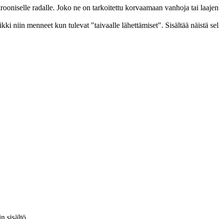
krooniselle radalle. Joko ne on tarkoitettu korvaamaan vanhoja tai laajen
kki niin menneet kun tulevat "taivaalle lähettämiset". Sisältää näistä selk
n sisältö.