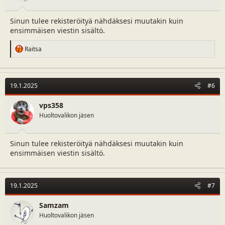
Sinun tulee rekisteröityä nähdäksesi muutakin kuin
ensimmäisen viestin sisältö.
R
Raitsa
e
a
c
t
19.1.2025
#6
i
o
n
vps358
s
Huoltovalikon jäsen
:
Sinun tulee rekisteröityä nähdäksesi muutakin kuin
ensimmäisen viestin sisältö.
19.1.2025
#7
Samzam
Huoltovalikon jäsen