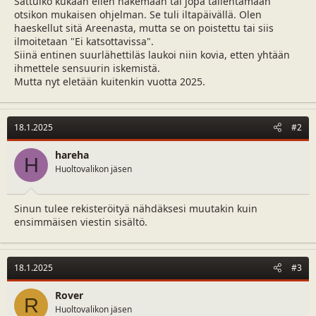
Sattuiko kukaan eilen näkemään tai jopa tallentamaan
u
v
n
ä
otsikon mukaisen ohjelman. Se tuli iltapäivällä. Olen
a
m
haeskellut sitä Areenasta, mutta se on poistettu tai siis
l
ä
ilmoitetaan "Ei katsottavissa".
o
ä
Siinä entinen suurlähettiläs laukoi niin kovia, etten yhtään
i
r
ihmettele sensuurin iskemistä.
t
ä
Mutta nyt eletään kuitenkin vuotta 2025.
t
a
j
18.1.2025
a
#2
hareha
H
Huoltovalikon jäsen
Sinun tulee rekisteröityä nähdäksesi muutakin kuin
ensimmäisen viestin sisältö.
18.1.2025
#3
Rover
R
Huoltovalikon jäsen