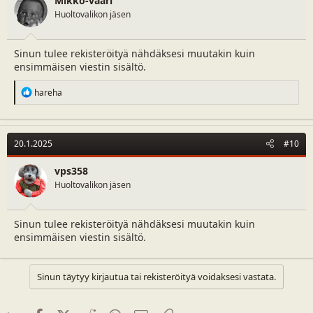
Mikko-vaari
s
Huoltovalikon jäsen
:
Sinun tulee rekisteröityä nähdäksesi muutakin kuin
ensimmäisen viestin sisältö.
R
hareha
e
a
c
t
20.1.2025
#10
i
o
n
vps358
s
Huoltovalikon jäsen
:
Sinun tulee rekisteröityä nähdäksesi muutakin kuin
ensimmäisen viestin sisältö.
Sinun täytyy kirjautua tai rekisteröityä voidaksesi vastata.