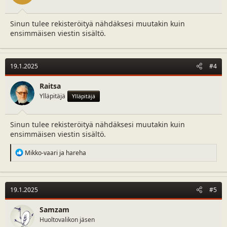
Sinun tulee rekisteröityä nähdäksesi muutakin kuin
ensimmäisen viestin sisältö.
19.1.2025
#4
Raitsa
Ylläpitäjä
Ylläpitäjä
Sinun tulee rekisteröityä nähdäksesi muutakin kuin
ensimmäisen viestin sisältö.
R
Mikko-vaari
ja
hareha
e
a
c
t
19.1.2025
#5
i
o
n
Samzam
s
Huoltovalikon jäsen
: