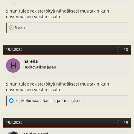
Sinun tulee rekisteröityä nähdäksesi muutakin kuin
ensimmäisen viestin sisältö.
R
Raitsa
e
a
c
t
19.1.2025
#8
i
o
n
hareha
H
s
Huoltovalikon jäsen
:
Sinun tulee rekisteröityä nähdäksesi muutakin kuin
ensimmäisen viestin sisältö.
R
jko
,
Mikko-vaari
,
Nautilus
ja 1 muu jäsen
e
a
c
t
19.1.2025
#9
i
o
n