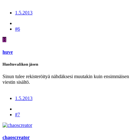
1.5.2013
#6
H
huve
Huoltovalikon jäsen
Sinun tulee rekisteröityä nähdäksesi muutakin kuin ensimmäisen
viestin sisältö.
1.5.2013
#7
chaoscreator