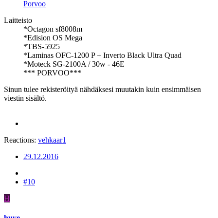
Porvoo
Laitteisto
*Octagon sf8008m
*Edision OS Mega
*TBS-5925
*Laminas OFC-1200 P + Inverto Black Ultra Quad
*Moteck SG-2100A / 30w - 46E
*** PORVOO***
Sinun tulee rekisteröityä nähdäksesi muutakin kuin ensimmäisen
viestin sisältö.
Reactions:
vehkaar1
29.12.2016
#10
H
huve