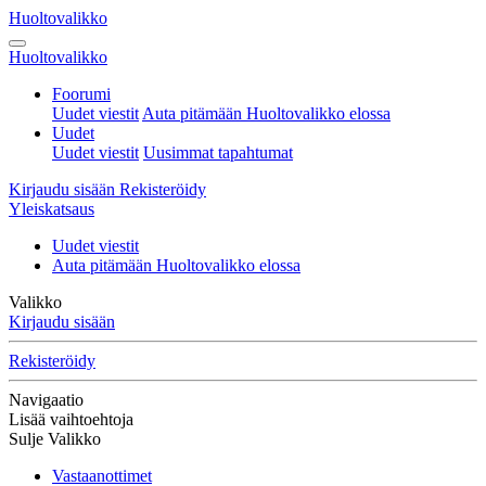
Huoltovalikko
Huoltovalikko
Foorumi
Uudet viestit
Auta pitämään Huoltovalikko elossa
Uudet
Uudet viestit
Uusimmat tapahtumat
Kirjaudu sisään
Rekisteröidy
Yleiskatsaus
Uudet viestit
Auta pitämään Huoltovalikko elossa
Valikko
Kirjaudu sisään
Rekisteröidy
Navigaatio
Lisää vaihtoehtoja
Sulje Valikko
Vastaanottimet