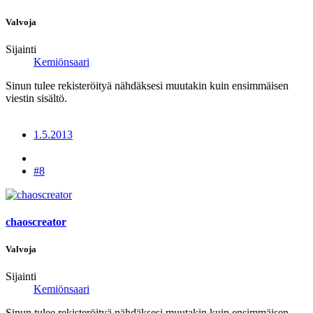
Valvoja
Sijainti
Kemiönsaari
Sinun tulee rekisteröityä nähdäksesi muutakin kuin ensimmäisen
viestin sisältö.
1.5.2013
#8
chaoscreator
Valvoja
Sijainti
Kemiönsaari
Sinun tulee rekisteröityä nähdäksesi muutakin kuin ensimmäisen