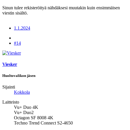
Sinun tulee rekisteröityä nähdäksesi muutakin kuin ensimmäisen
viestin sisältö.
1.1.2024
#14
Viesker
Huoltovalikon jäsen
Sijainti
Kokkola
Laitteisto
Vu+ Duo 4K
Vu+ Duo2
Octagon SF 8008 4K
Techno Trend Connect S2-4650