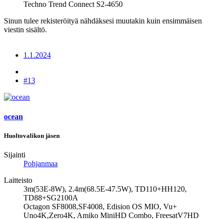
Techno Trend Connect S2-4650
Sinun tulee rekisteröityä nähdäksesi muutakin kuin ensimmäisen
viestin sisältö.
1.1.2024
#13
ocean
Huoltovalikon jäsen
Sijainti
Pohjanmaa
Laitteisto
3m(53E-8W), 2.4m(68.5E-47.5W), TD110+HH120,
TD88+SG2100A
Octagon SF8008,SF4008, Edision OS MIO, Vu+
Uno4K,Zero4K, Amiko MiniHD Combo, FreesatV7HD