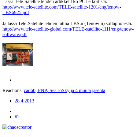
Tässä Tele-Satellite lehden artikkelit ko PCI-e kortista:
http://www.tele-satellite.com/TELE-satellite-1201/eng/tenow-
TBS6925.pdf
Ja tässä Tele-Satellite lehden juttua TBS:n (Tenow:n) softapuolesta:
http://www.tele-satellite-global.com/TELE-satellite-1111/eng/tenow-
software.pdf
Reactions:
cad60
,
PNP
,
SeaToSky
ja 4 muuta jäsentä
28.4.2013
#2