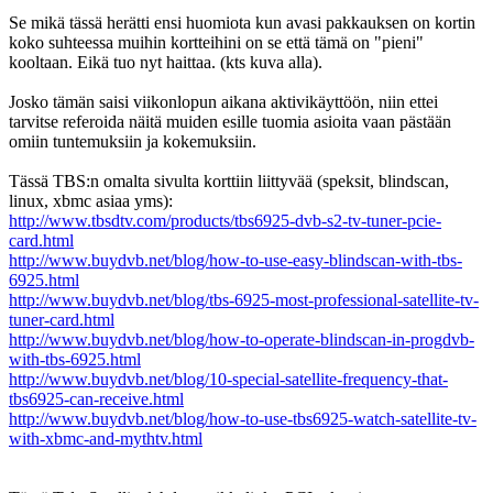
Se mikä tässä herätti ensi huomiota kun avasi pakkauksen on kortin
koko suhteessa muihin kortteihini on se että tämä on "pieni"
kooltaan. Eikä tuo nyt haittaa. (kts kuva alla).
Josko tämän saisi viikonlopun aikana aktivikäyttöön, niin ettei
tarvitse referoida näitä muiden esille tuomia asioita vaan pästään
omiin tuntemuksiin ja kokemuksiin.
Tässä TBS:n omalta sivulta korttiin liittyvää (speksit, blindscan,
linux, xbmc asiaa yms):
http://www.tbsdtv.com/products/tbs6925-dvb-s2-tv-tuner-pcie-
card.html
http://www.buydvb.net/blog/how-to-use-easy-blindscan-with-tbs-
6925.html
http://www.buydvb.net/blog/tbs-6925-most-professional-satellite-tv-
tuner-card.html
http://www.buydvb.net/blog/how-to-operate-blindscan-in-progdvb-
with-tbs-6925.html
http://www.buydvb.net/blog/10-special-satellite-frequency-that-
tbs6925-can-receive.html
http://www.buydvb.net/blog/how-to-use-tbs6925-watch-satellite-tv-
with-xbmc-and-mythtv.html