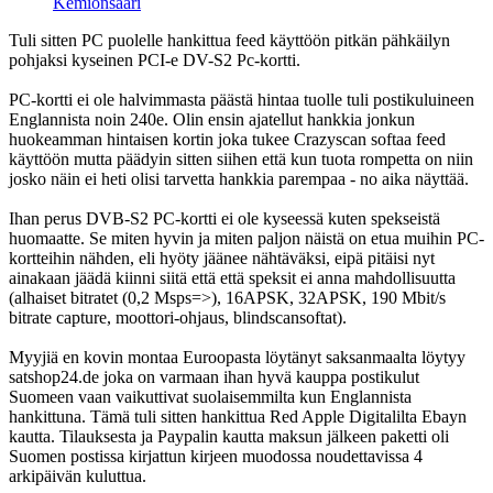
Kemiönsaari
Tuli sitten PC puolelle hankittua feed käyttöön pitkän pähkäilyn
pohjaksi kyseinen PCI-e DV-S2 Pc-kortti.
PC-kortti ei ole halvimmasta päästä hintaa tuolle tuli postikuluineen
Englannista noin 240e. Olin ensin ajatellut hankkia jonkun
huokeamman hintaisen kortin joka tukee Crazyscan softaa feed
käyttöön mutta päädyin sitten siihen että kun tuota rompetta on niin
josko näin ei heti olisi tarvetta hankkia parempaa - no aika näyttää.
Ihan perus DVB-S2 PC-kortti ei ole kyseessä kuten spekseistä
huomaatte. Se miten hyvin ja miten paljon näistä on etua muihin PC-
kortteihin nähden, eli hyöty jäänee nähtäväksi, eipä pitäisi nyt
ainakaan jäädä kiinni siitä että että speksit ei anna mahdollisuutta
(alhaiset bitratet (0,2 Msps=>), 16APSK, 32APSK, 190 Mbit/s
bitrate capture, moottori-ohjaus, blindscansoftat).
Myyjiä en kovin montaa Euroopasta löytänyt saksanmaalta löytyy
satshop24.de joka on varmaan ihan hyvä kauppa postikulut
Suomeen vaan vaikuttivat suolaisemmilta kun Englannista
hankittuna. Tämä tuli sitten hankittua Red Apple Digitalilta Ebayn
kautta. Tilauksesta ja Paypalin kautta maksun jälkeen paketti oli
Suomen postissa kirjattun kirjeen muodossa noudettavissa 4
arkipäivän kuluttua.