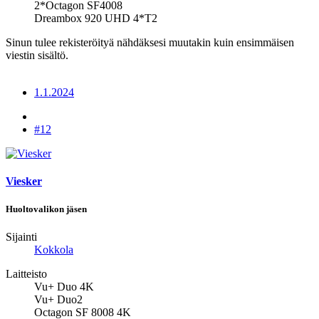
2*Octagon SF4008
Dreambox 920 UHD 4*T2
Sinun tulee rekisteröityä nähdäksesi muutakin kuin ensimmäisen
viestin sisältö.
1.1.2024
#12
Viesker
Huoltovalikon jäsen
Sijainti
Kokkola
Laitteisto
Vu+ Duo 4K
Vu+ Duo2
Octagon SF 8008 4K