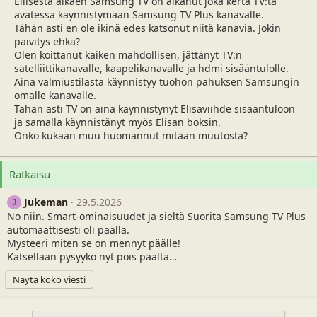
Eilisestä alkaen Samsung TV on alkanut joka kerta TV:tä
u
v
n
ä
avatessa käynnistymään Samsung TV Plus kanavalle.
a
m
Tähän asti en ole ikinä edes katsonut niitä kanavia. Jokin
l
ä
päivitys ehkä?
o
ä
Olen koittanut kaiken mahdollisen, jättänyt TV:n
i
r
satelliittikanavalle, kaapelikanavalle ja hdmi sisääntulolle.
t
ä
Aina valmiustilasta käynnistyy tuohon pahuksen Samsungin
t
omalle kanavalle.
a
Tähän asti TV on aina käynnistynyt Elisaviihde sisääntuloon
j
ja samalla käynnistänyt myös Elisan boksin.
a
Onko kukaan muu huomannut mitään muutosta?
Ratkaisu
Jukeman
29.5.2026
J
No niin. Smart-ominaisuudet ja sieltä Suorita Samsung TV Plus
automaattisesti oli päällä.
Mysteeri miten se on mennyt päälle!
Katsellaan pysyykö nyt pois päältä…
Näytä koko viesti