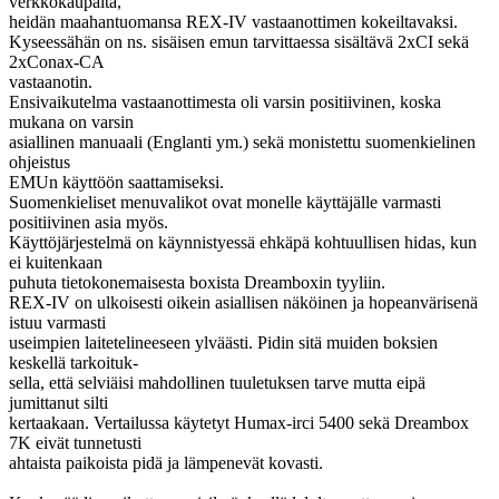
verkkokaupalta,
heidän maahantuomansa REX-IV vastaanottimen kokeiltavaksi.
Kyseessähän on ns. sisäisen emun tarvittaessa sisältävä 2xCI sekä
2xConax-CA
vastaanotin.
Ensivaikutelma vastaanottimesta oli varsin positiivinen, koska
mukana on varsin
asiallinen manuaali (Englanti ym.) sekä monistettu suomenkielinen
ohjeistus
EMUn käyttöön saattamiseksi.
Suomenkieliset menuvalikot ovat monelle käyttäjälle varmasti
positiivinen asia myös.
Käyttöjärjestelmä on käynnistyessä ehkäpä kohtuullisen hidas, kun
ei kuitenkaan
puhuta tietokonemaisesta boxista Dreamboxin tyyliin.
REX-IV on ulkoisesti oikein asiallisen näköinen ja hopeanvärisenä
istuu varmasti
useimpien laitetelineeseen ylväästi. Pidin sitä muiden boksien
keskellä tarkoituk-
sella, että selviäisi mahdollinen tuuletuksen tarve mutta eipä
jumittanut silti
kertaakaan. Vertailussa käytetyt Humax-irci 5400 sekä Dreambox
7K eivät tunnetusti
ahtaista paikoista pidä ja lämpenevät kovasti.