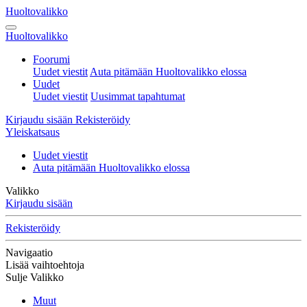
Huoltovalikko
Huoltovalikko
Foorumi
Uudet viestit
Auta pitämään Huoltovalikko elossa
Uudet
Uudet viestit
Uusimmat tapahtumat
Kirjaudu sisään
Rekisteröidy
Yleiskatsaus
Uudet viestit
Auta pitämään Huoltovalikko elossa
Valikko
Kirjaudu sisään
Rekisteröidy
Navigaatio
Lisää vaihtoehtoja
Sulje Valikko
Muut