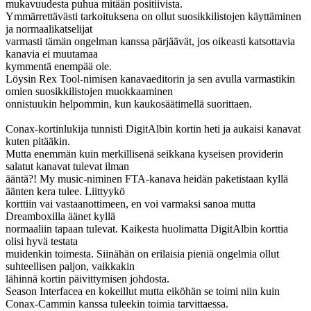
mukavuudesta puhua mitään positiivista.
Ymmärrettävästi tarkoituksena on ollut suosikkilistojen käyttäminen
ja normaalikatselijat
varmasti tämän ongelman kanssa pärjäävät, jos oikeasti katsottavia
kanavia ei muutamaa
kymmentä enempää ole.
Löysin Rex Tool-nimisen kanavaeditorin ja sen avulla varmastikin
omien suosikkilistojen muokkaaminen
onnistuukin helpommin, kun kaukosäätimellä suorittaen.
Conax-kortinlukija tunnisti DigitAlbin kortin heti ja aukaisi kanavat
kuten pitääkin.
Mutta enemmän kuin merkillisenä seikkana kyseisen providerin
salatut kanavat tulevat ilman
ääntä?! My music-niminen FTA-kanava heidän paketistaan kyllä
äänten kera tulee. Liittyykö
korttiin vai vastaanottimeen, en voi varmaksi sanoa mutta
Dreamboxilla äänet kyllä
normaaliin tapaan tulevat. Kaikesta huolimatta DigitAlbin korttia
olisi hyvä testata
muidenkin toimesta. Siinähän on erilaisia pieniä ongelmia ollut
suhteellisen paljon, vaikkakin
lähinnä kortin päivittymisen johdosta.
Season Interfacea en kokeillut mutta eiköhän se toimi niin kuin
Conax-Cammin kanssa tuleekin toimia tarvittaessa.