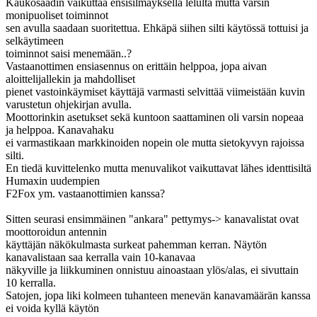
Kaukosäädin vaikuttaa ensisilmäyksellä lelulta mutta varsin
monipuoliset toiminnot
sen avulla saadaan suoritettua. Ehkäpä siihen silti käytössä tottuisi ja
selkäytimeen
toiminnot saisi menemään..?
Vastaanottimen ensiasennus on erittäin helppoa, jopa aivan
aloittelijallekin ja mahdolliset
pienet vastoinkäymiset käyttäjä varmasti selvittää viimeistään kuvin
varustetun ohjekirjan avulla.
Moottorinkin asetukset sekä kuntoon saattaminen oli varsin nopeaa
ja helppoa. Kanavahaku
ei varmastikaan markkinoiden nopein ole mutta sietokyvyn rajoissa
silti.
En tiedä kuvittelenko mutta menuvalikot vaikuttavat lähes identtisiltä
Humaxin uudempien
F2Fox ym. vastaanottimien kanssa?
Sitten seurasi ensimmäinen "ankara" pettymys-> kanavalistat ovat
moottoroidun antennin
käyttäjän näkökulmasta surkeat pahemman kerran. Näytön
kanavalistaan saa kerralla vain 10-kanavaa
näkyville ja liikkuminen onnistuu ainoastaan ylös/alas, ei sivuttain
10 kerralla.
Satojen, jopa liki kolmeen tuhanteen menevän kanavamäärän kanssa
ei voida kyllä käytön