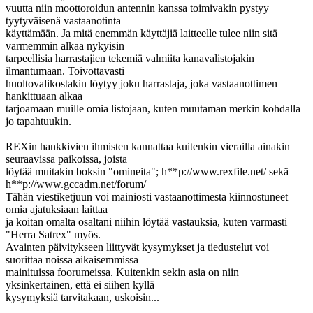
vuutta niin moottoroidun antennin kanssa toimivakin pystyy
tyytyväisenä vastaanotinta
käyttämään. Ja mitä enemmän käyttäjiä laitteelle tulee niin sitä
varmemmin alkaa nykyisin
tarpeellisia harrastajien tekemiä valmiita kanavalistojakin
ilmantumaan. Toivottavasti
huoltovalikostakin löytyy joku harrastaja, joka vastaanottimen
hankittuaan alkaa
tarjoamaan muille omia listojaan, kuten muutaman merkin kohdalla
jo tapahtuukin.
REXin hankkivien ihmisten kannattaa kuitenkin vierailla ainakin
seuraavissa paikoissa, joista
löytää muitakin boksin "omineita"; h**p://www.rexfile.net/ sekä
h**p://www.gccadm.net/forum/
Tähän viestiketjuun voi mainiosti vastaanottimesta kiinnostuneet
omia ajatuksiaan laittaa
ja koitan omalta osaltani niihin löytää vastauksia, kuten varmasti
"Herra Satrex" myös.
Avainten päivitykseen liittyvät kysymykset ja tiedustelut voi
suorittaa noissa aikaisemmissa
mainituissa foorumeissa. Kuitenkin sekin asia on niin
yksinkertainen, että ei siihen kyllä
kysymyksiä tarvitakaan, uskoisin...