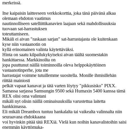
merkeissä.
Itse kaipaisin laitteeseen verkkokorttia, joka tänä päivänä alkaa
olemaan ehdoton vaatimus
nautinnolliseen satelliittikanavien laajaan sekä mahdollisuuksia
tuovaan sat-harrastuksen
toteuttamiseen.
Mikäli ei aivan "raskaan sarjan" sat-harrastajasta ole kuitenkaan
kyse niin vastaanotin on
kyllä erinomainen valinta käytettäväksi.
Hinta on saatu kilpailukykyiseksi aivan täältä suomestakin
hankittaessa. Markkinoilta on
jopa puuttunut näillä toiminnoilla oleva helppokäyttöinen
vastaanotinperhe, jota me
harrastajat voimme tutuillemme suositella. Monille ihmisillehän
riittää mainiosti
pelkät vapaat kanavat ja tätä varten löytyy "pikkusisko" PIXX.
Samassa sarjassa Samsungin 9500 sekä Humaxin 5400 kanssa tämä
REX olisi oma valintani
mikäli nyt olisin näillä ominaisuuksilla varustettua laitetta
hankkimassa.
Eli mikäli Dreambox tuntuu hankalalta tai vaikealta valinnalta niin
seuraavana ehdokkaana
voi hyvinkin pitää tätä REXiä. Vielä kun noihin kanavalistoihin saisi
enemmän käyttömuka-