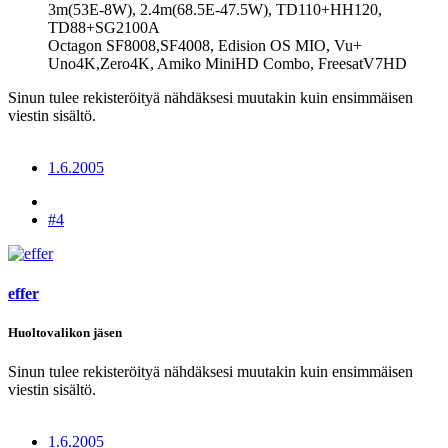
3m(53E-8W), 2.4m(68.5E-47.5W), TD110+HH120,
TD88+SG2100A
Octagon SF8008,SF4008, Edision OS MIO, Vu+
Uno4K,Zero4K, Amiko MiniHD Combo, FreesatV7HD
Sinun tulee rekisteröityä nähdäksesi muutakin kuin ensimmäisen
viestin sisältö.
1.6.2005
#4
effer
Huoltovalikon jäsen
Sinun tulee rekisteröityä nähdäksesi muutakin kuin ensimmäisen
viestin sisältö.
1.6.2005