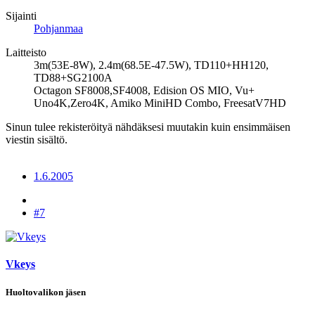
Sijainti
Pohjanmaa
Laitteisto
3m(53E-8W), 2.4m(68.5E-47.5W), TD110+HH120,
TD88+SG2100A
Octagon SF8008,SF4008, Edision OS MIO, Vu+
Uno4K,Zero4K, Amiko MiniHD Combo, FreesatV7HD
Sinun tulee rekisteröityä nähdäksesi muutakin kuin ensimmäisen
viestin sisältö.
1.6.2005
#7
Vkeys
Huoltovalikon jäsen