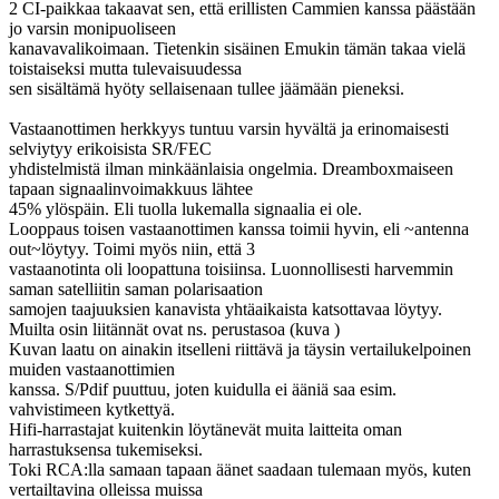
2 CI-paikkaa takaavat sen, että erillisten Cammien kanssa päästään
jo varsin monipuoliseen
kanavavalikoimaan. Tietenkin sisäinen Emukin tämän takaa vielä
toistaiseksi mutta tulevaisuudessa
sen sisältämä hyöty sellaisenaan tullee jäämään pieneksi.
Vastaanottimen herkkyys tuntuu varsin hyvältä ja erinomaisesti
selviytyy erikoisista SR/FEC
yhdistelmistä ilman minkäänlaisia ongelmia. Dreamboxmaiseen
tapaan signaalinvoimakkuus lähtee
45% ylöspäin. Eli tuolla lukemalla signaalia ei ole.
Looppaus toisen vastaanottimen kanssa toimii hyvin, eli ~antenna
out~löytyy. Toimi myös niin, että 3
vastaanotinta oli loopattuna toisiinsa. Luonnollisesti harvemmin
saman satelliitin saman polarisaation
samojen taajuuksien kanavista yhtäaikaista katsottavaa löytyy.
Muilta osin liitännät ovat ns. perustasoa (kuva )
Kuvan laatu on ainakin itselleni riittävä ja täysin vertailukelpoinen
muiden vastaanottimien
kanssa. S/Pdif puuttuu, joten kuidulla ei ääniä saa esim.
vahvistimeen kytkettyä.
Hifi-harrastajat kuitenkin löytänevät muita laitteita oman
harrastuksensa tukemiseksi.
Toki RCA:lla samaan tapaan äänet saadaan tulemaan myös, kuten
vertailtavina olleissa muissa