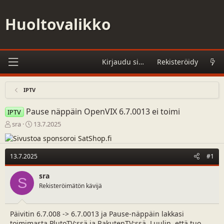
Huoltovalikko
Kirjaudu sisään
Rekisteröidy
IPTV
Pause näppäin OpenVIX 6.7.0013 ei toimi
IPTV
V
A
sra
13.7.2025
i
l
e
o
s
i
13.7.2025
#1
t
t
i
u
sra
k
s
S
Rekisteröimätön kävijä
e
p
t
ä
j
i
Päivitin 6.7.008 -> 6.7.0013 ja Pause-näppäin lakkasi
u
v
n
ä
toimimasta PlutoTV:ssä ja RakutenTV:ssä. Luulin, että tuo