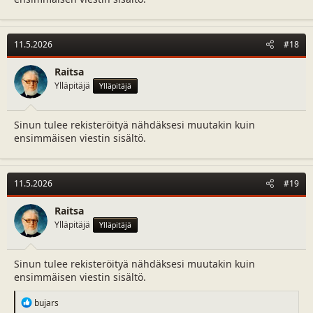
11.5.2026
#18
Raitsa
Ylläpitäjä
Ylläpitäjä
Sinun tulee rekisteröityä nähdäksesi muutakin kuin
ensimmäisen viestin sisältö.
11.5.2026
#19
Raitsa
Ylläpitäjä
Ylläpitäjä
Sinun tulee rekisteröityä nähdäksesi muutakin kuin
ensimmäisen viestin sisältö.
R
bujars
e