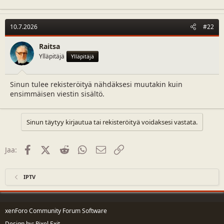
a
c
t
10.7.2026
#22
i
o
n
Raitsa
s
Ylläpitäjä
Ylläpitäjä
:
Sinun tulee rekisteröityä nähdäksesi muutakin kuin
ensimmäisen viestin sisältö.
Sinun täytyy kirjautua tai rekisteröityä voidaksesi vastata.
Facebook
X (Twitter)
Reddit
WhatsApp
Sähköposti
Linkki
Jaa:
IPTV
xenForo Community Forum Software
Design by:
Pixel Exit