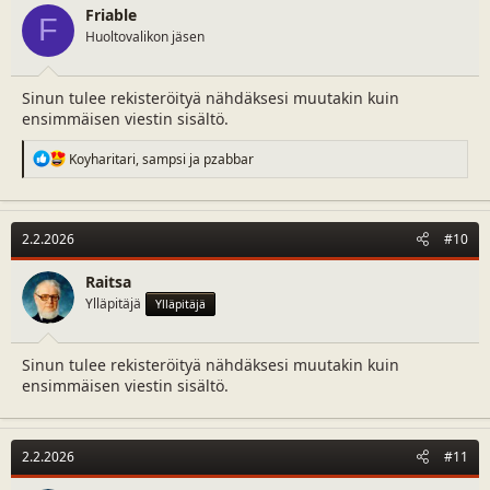
n
Friable
F
s
Huoltovalikon jäsen
:
Sinun tulee rekisteröityä nähdäksesi muutakin kuin
ensimmäisen viestin sisältö.
R
Koyharitari
,
sampsi
ja
pzabbar
e
a
c
t
2.2.2026
#10
i
o
n
Raitsa
s
Ylläpitäjä
Ylläpitäjä
:
Sinun tulee rekisteröityä nähdäksesi muutakin kuin
ensimmäisen viestin sisältö.
2.2.2026
#11