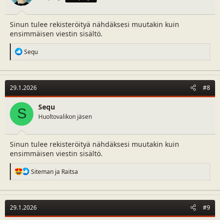
:
Sinun tulee rekisteröityä nähdäksesi muutakin kuin
ensimmäisen viestin sisältö.
R
Sequ
e
a
c
t
29.1.2026
#8
i
o
n
Sequ
S
s
Huoltovalikon jäsen
:
Sinun tulee rekisteröityä nähdäksesi muutakin kuin
ensimmäisen viestin sisältö.
R
Siteman
ja
Raitsa
e
a
c
t
29.1.2026
#9
i
o