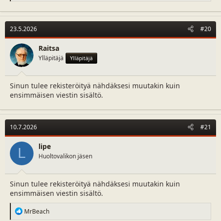
a
c
t
23.5.2026
#20
i
o
n
Raitsa
s
Ylläpitäjä
Ylläpitäjä
:
Sinun tulee rekisteröityä nähdäksesi muutakin kuin
ensimmäisen viestin sisältö.
10.7.2026
#21
lipe
L
Huoltovalikon jäsen
Sinun tulee rekisteröityä nähdäksesi muutakin kuin
ensimmäisen viestin sisältö.
R
MrBeach
e