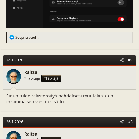
R
Sequ
ja
vauhti
e
a
c
t
24.1.2026
#2
i
o
n
Raitsa
s
Ylläpitäjä
Ylläpitäjä
:
Sinun tulee rekisteröityä nähdäksesi muutakin kuin
ensimmäisen viestin sisältö.
26.1.2026
#3
Raitsa