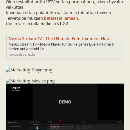
u
v
Olen testaillut uutta IPTV-softaa parina iltana, oikein hyvältä
n
ä
vaikuttaa.
a
m
Koodaaja ottaa palautetta vastaan ja toteuttaa toiveita.
l
ä
Tervetuloa mukaan
betatestailemaan.
o
ä
Uusin versio tällä hetkellä v1.2.8.
i
r
t
ä
t
Nexus Stream TV - The Ultimate Entertainment Hub
a
Nexus Stream TV – Media Player für dein eigenes Live-TV, Filme &
j
Serien auf Android TV.
a
nexusstream.de