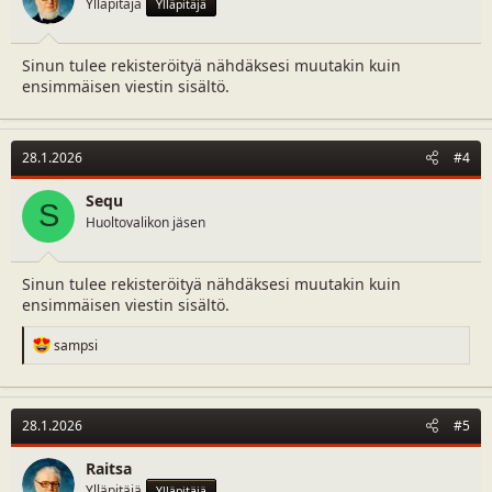
Ylläpitäjä
Ylläpitäjä
Sinun tulee rekisteröityä nähdäksesi muutakin kuin
ensimmäisen viestin sisältö.
28.1.2026
#4
Sequ
S
Huoltovalikon jäsen
Sinun tulee rekisteröityä nähdäksesi muutakin kuin
ensimmäisen viestin sisältö.
R
sampsi
e
a
c
t
28.1.2026
#5
i
o
n
Raitsa
s
Ylläpitäjä
Ylläpitäjä