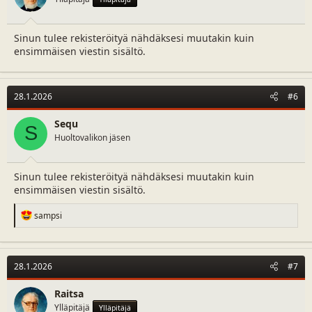
:
Sinun tulee rekisteröityä nähdäksesi muutakin kuin
ensimmäisen viestin sisältö.
28.1.2026
#6
Sequ
S
Huoltovalikon jäsen
Sinun tulee rekisteröityä nähdäksesi muutakin kuin
ensimmäisen viestin sisältö.
R
sampsi
e
a
c
t
28.1.2026
#7
i
o
n
Raitsa
s
Ylläpitäjä
Ylläpitäjä