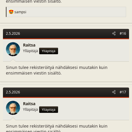
ensimmäisen viestin sisältö.
R
sampsi
e
a
c
t
2.5.2026
#16
i
o
n
Raitsa
s
Ylläpitäjä
Ylläpitäjä
:
Sinun tulee rekisteröityä nähdäksesi muutakin kuin
ensimmäisen viestin sisältö.
2.5.2026
#17
Raitsa
Ylläpitäjä
Ylläpitäjä
Sinun tulee rekisteröityä nähdäksesi muutakin kuin
ensimmäisen viestin sisältö.