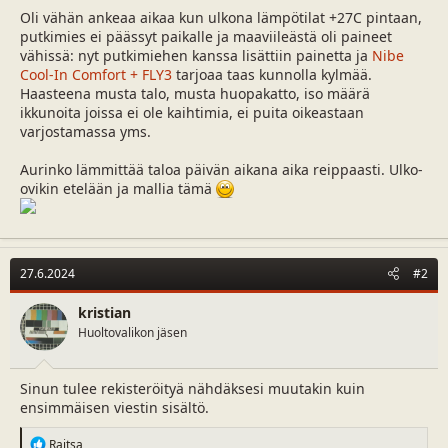
a
m
Oli vähän ankeaa aikaa kun ulkona lämpötilat +27C pintaan,
l
ä
putkimies ei päässyt paikalle ja maaviileästä oli paineet
o
ä
vähissä: nyt putkimiehen kanssa lisättiin painetta ja
Nibe
i
r
Cool-In Comfort + FLY3
tarjoaa taas kunnolla kylmää.
t
ä
Haasteena musta talo, musta huopakatto, iso määrä
t
ikkunoita joissa ei ole kaihtimia, ei puita oikeastaan
a
varjostamassa yms.
j
a
Aurinko lämmittää taloa päivän aikana aika reippaasti. Ulko-
ovikin etelään ja mallia tämä
27.6.2024
#2
kristian
Huoltovalikon jäsen
Sinun tulee rekisteröityä nähdäksesi muutakin kuin
ensimmäisen viestin sisältö.
R
Raitsa