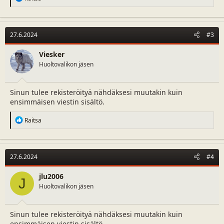
e
a
c
t
27.6.2024
#3
i
o
n
Viesker
s
Huoltovalikon jäsen
:
Sinun tulee rekisteröityä nähdäksesi muutakin kuin
ensimmäisen viestin sisältö.
R
Raitsa
e
a
c
t
27.6.2024
#4
i
o
n
jlu2006
J
s
Huoltovalikon jäsen
:
Sinun tulee rekisteröityä nähdäksesi muutakin kuin
ensimmäisen viestin sisältö.