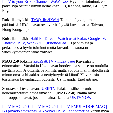
IPTV to your Roku Channel | WoWTv.sx
Hyvin on toiminut, eikä
pätkäisyjä osunut silmiin kertaakaan. Us, Kanada, latino, BBC ym
Englanti.
Rokulla
myöskin
Tv3Q. 服務介紹
Toiminut hyvin, ilman
pätkimistä. HD-kanavat ovat varsin hyvää kuvanlaatua. Taiwan,
Hong Kong, Japani.
Rokulla
tämäkin
Haiti En Direct - Watch us at Roku, GoogleTV,
Android IPTV, Web & iOS(iPhone/iPad)
Ei pätkimistä ja
periaatteessa hyvin toiminut mutta kuvanlaatu suoraan
wuosikymmenten takaa=hirweä.
MAG 250
boksilla
ZeusSatt.TV • Index page
Kuvanlaatu
erinomainen. Varsinkin Us-kanavat hoodeeta ja siltä se on ruudulla
näyttänytkin. Ajoittaista pätkimistä mutta voi olla ihan mahdollisesti
minun omasta hitaahkosta nettiyhteydestä kiinni? Ylivertaisin
toistaiseksi kuvanlaadun puolesta, Us, Kanada, Englanti jne.
Seuraavaksi testattavana
USIPTV
Palataan siihen, kunhan
kokemusperäistä tietoa ilmaantuu (
MAG 250
). Näillä myös
Juurooppakanavat, jos niitä haluaa kattella
UKTVNOW
IPTV MAG 250 - IPTV MAG254 - IPTV EMULADOR MAG |
Iks privado amazonas 61 - Server IPTV Latinoamerica
Varsin hyvä