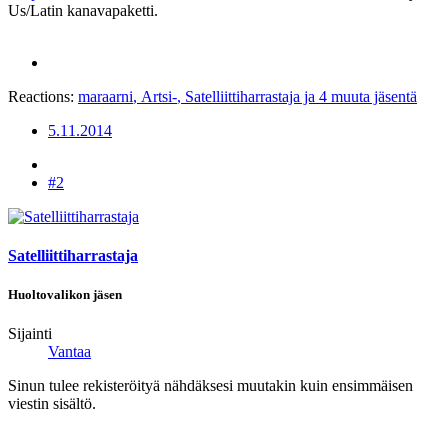
Us/Latin kanavapaketti.
Reactions:
maraarni
,
Artsi-
,
Satelliittiharrastaja
ja 4 muuta jäsentä
5.11.2014
#2
Satelliittiharrastaja
Huoltovalikon jäsen
Sijainti
Vantaa
Sinun tulee rekisteröityä nähdäksesi muutakin kuin ensimmäisen
viestin sisältö.