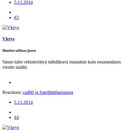
5.11.2014
#3
Vkeys
Huoltovalikon jäsen
Sinun tulee rekisteröityä nähdäksesi muutakin kuin ensimmäisen
viestin sisältö.
Reactions:
cad60
ja
Satelliittiharrastaja
5.11.2014
#4