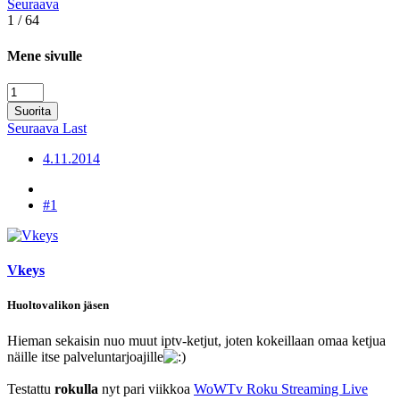
Seuraava
1 / 64
Mene sivulle
Suorita
Seuraava
Last
4.11.2014
#1
Vkeys
Huoltovalikon jäsen
Hieman sekaisin nuo muut iptv-ketjut, joten kokeillaan omaa ketjua
näille itse palveluntarjoajille
Testattu
rokulla
nyt pari viikkoa
WoWTv Roku Streaming Live