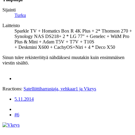
Sijainti
Turku
Laitteisto
Sparkle TV + Homatics Box R 4K Plus + 2* Thomson 270 +
Synology NAS DS218+ 2 * LG 77" + Genelec + WiiM Pro
Plus & Mini + Adam T5V + T7V + T10S
+ Deskmini X600 + CachyOS+Niri + 4 * Deco X50
Sinun tulee rekisteröityä nähdäksesi muutakin kuin ensimmäisen
viestin sisältö.
Reactions:
Satelliittiharrastaja
,
vehkaar1
ja
Vkeys
5.11.2014
#6