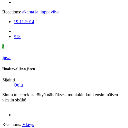
Reactions:
akema
ja
tinppaviiva
19.11.2014
#18
J
jova
Huoltovalikon jäsen
Sijainti
Oulu
Sinun tulee rekisteröityä nähdäksesi muutakin kuin ensimmäisen
viestin sisältö.
Reactions:
Vkeys