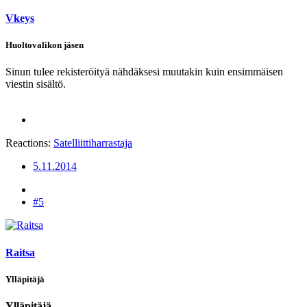
Vkeys
Huoltovalikon jäsen
Sinun tulee rekisteröityä nähdäksesi muutakin kuin ensimmäisen
viestin sisältö.
Reactions:
Satelliittiharrastaja
5.11.2014
#5
Raitsa
Ylläpitäjä
Ylläpitäjä