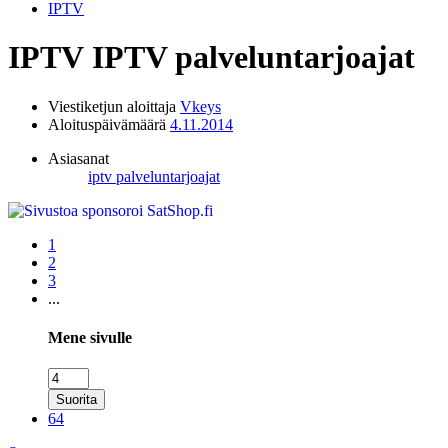
IPTV
IPTV
IPTV palveluntarjoajat
Viestiketjun aloittaja
Vkeys
Aloituspäivämäärä
4.11.2014
Asiasanat
iptv palveluntarjoajat
1
2
3
...
Mene sivulle
Suorita
64