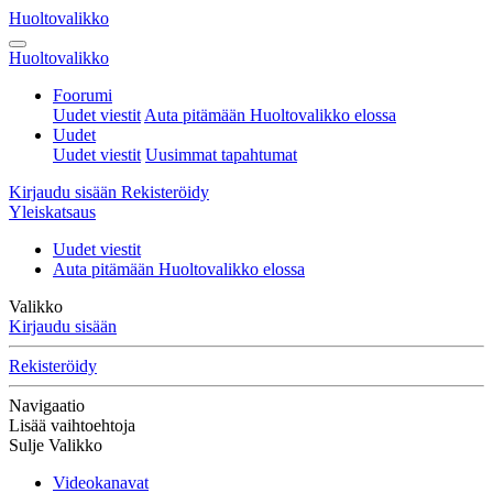
Huoltovalikko
Huoltovalikko
Foorumi
Uudet viestit
Auta pitämään Huoltovalikko elossa
Uudet
Uudet viestit
Uusimmat tapahtumat
Kirjaudu sisään
Rekisteröidy
Yleiskatsaus
Uudet viestit
Auta pitämään Huoltovalikko elossa
Valikko
Kirjaudu sisään
Rekisteröidy
Navigaatio
Lisää vaihtoehtoja
Sulje Valikko
Videokanavat