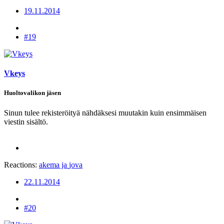
19.11.2014
#19
Vkeys
Huoltovalikon jäsen
Sinun tulee rekisteröityä nähdäksesi muutakin kuin ensimmäisen
viestin sisältö.
Reactions:
akema
ja
jova
22.11.2014
#20