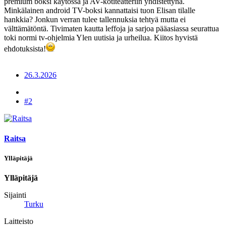
premium boksi käytössä ja AV-kotiteatteriin yhdistettynä.
Minkälainen android TV-boksi kannattaisi tuon Elisan tilalle
hankkia? Jonkun verran tulee tallennuksia tehtyä mutta ei
välttämätöntä. Tivimaten kautta leffoja ja sarjoa pääasiassa seurattua
toki normi tv-ohjelmia Ylen uutisia ja urheilua. Kiitos hyvistä
ehdotuksista!
26.3.2026
#2
Raitsa
Ylläpitäjä
Ylläpitäjä
Sijainti
Turku
Laitteisto