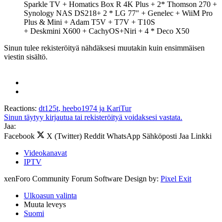
Sparkle TV + Homatics Box R 4K Plus + 2* Thomson 270 +
Synology NAS DS218+ 2 * LG 77" + Genelec + WiiM Pro
Plus & Mini + Adam T5V + T7V + T10S
+ Deskmini X600 + CachyOS+Niri + 4 * Deco X50
Sinun tulee rekisteröityä nähdäksesi muutakin kuin ensimmäisen
viestin sisältö.
Reactions:
dt125t
,
heebo1974
ja
KariTur
Sinun täytyy kirjautua tai rekisteröityä voidaksesi vastata.
Jaa:
Facebook
X (Twitter)
Reddit
WhatsApp
Sähköposti
Jaa
Linkki
Videokanavat
IPTV
xenForo Community Forum Software
Design by:
Pixel Exit
Ulkoasun valinta
Muuta leveys
Suomi