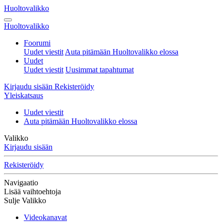
Huoltovalikko
Huoltovalikko
Foorumi
Uudet viestit
Auta pitämään Huoltovalikko elossa
Uudet
Uudet viestit
Uusimmat tapahtumat
Kirjaudu sisään
Rekisteröidy
Yleiskatsaus
Uudet viestit
Auta pitämään Huoltovalikko elossa
Valikko
Kirjaudu sisään
Rekisteröidy
Navigaatio
Lisää vaihtoehtoja
Sulje Valikko
Videokanavat