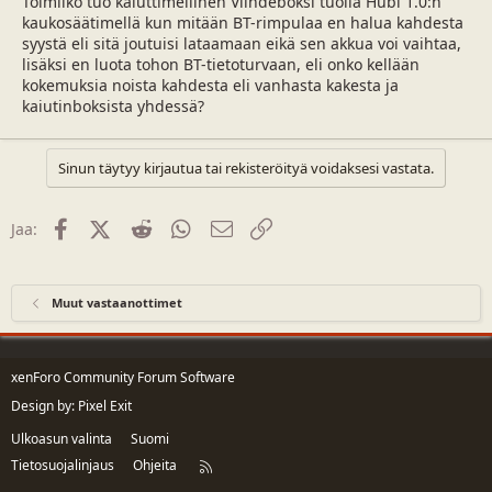
Toimiiko tuo kaiuttimellinen Viihdeboksi tuolla Hubi 1.0:n
u
v
n
ä
kaukosäätimellä kun mitään BT-rimpulaa en halua kahdesta
a
m
syystä eli sitä joutuisi lataamaan eikä sen akkua voi vaihtaa,
l
ä
lisäksi en luota tohon BT-tietoturvaan, eli onko kellään
o
ä
kokemuksia noista kahdesta eli vanhasta kakesta ja
i
r
kaiutinboksista yhdessä?
t
ä
t
a
Sinun täytyy kirjautua tai rekisteröityä voidaksesi vastata.
j
a
Facebook
X (Twitter)
Reddit
WhatsApp
Sähköposti
Linkki
Jaa:
Muut vastaanottimet
xenForo Community Forum Software
Design by:
Pixel Exit
Ulkoasun valinta
Suomi
Tietosuojalinjaus
Ohjeita
R
S