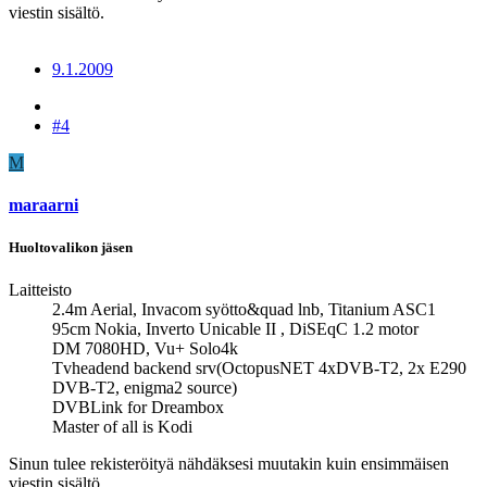
viestin sisältö.
9.1.2009
#4
M
maraarni
Huoltovalikon jäsen
Laitteisto
2.4m Aerial, Invacom syötto&quad lnb, Titanium ASC1
95cm Nokia, Inverto Unicable II , DiSEqC 1.2 motor
DM 7080HD, Vu+ Solo4k
Tvheadend backend srv(OctopusNET 4xDVB-T2, 2x E290
DVB-T2, enigma2 source)
DVBLink for Dreambox
Master of all is Kodi
Sinun tulee rekisteröityä nähdäksesi muutakin kuin ensimmäisen
viestin sisältö.