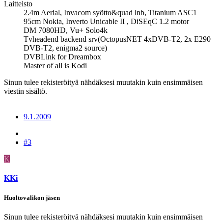
Laitteisto
2.4m Aerial, Invacom syötto&quad lnb, Titanium ASC1
95cm Nokia, Inverto Unicable II , DiSEqC 1.2 motor
DM 7080HD, Vu+ Solo4k
Tvheadend backend srv(OctopusNET 4xDVB-T2, 2x E290
DVB-T2, enigma2 source)
DVBLink for Dreambox
Master of all is Kodi
Sinun tulee rekisteröityä nähdäksesi muutakin kuin ensimmäisen
viestin sisältö.
9.1.2009
#3
K
KKi
Huoltovalikon jäsen
Sinun tulee rekisteröityä nähdäksesi muutakin kuin ensimmäisen