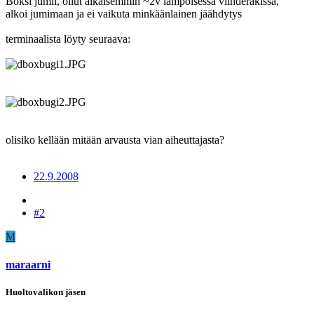
Boksi jumii, ollut aikaisemmin ~2v lämpöisessä viihderäkissä,
alkoi jumimaan ja ei vaikuta minkäänlainen jäähdytys
terminaalista löyty seuraava:
olisiko kellään mitään arvausta vian aiheuttajasta?
22.9.2008
#2
M
maraarni
Huoltovalikon jäsen