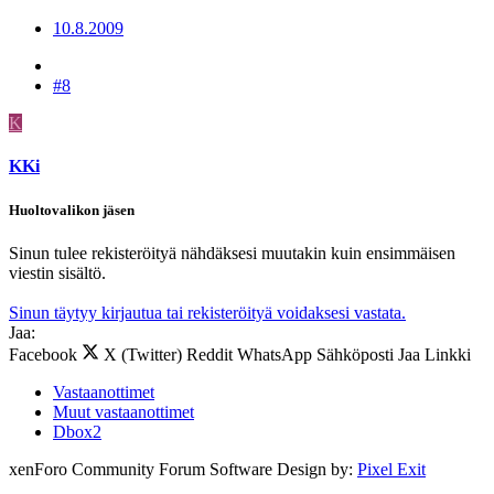
10.8.2009
#8
K
KKi
Huoltovalikon jäsen
Sinun tulee rekisteröityä nähdäksesi muutakin kuin ensimmäisen
viestin sisältö.
Sinun täytyy kirjautua tai rekisteröityä voidaksesi vastata.
Jaa:
Facebook
X (Twitter)
Reddit
WhatsApp
Sähköposti
Jaa
Linkki
Vastaanottimet
Muut vastaanottimet
Dbox2
xenForo Community Forum Software
Design by:
Pixel Exit