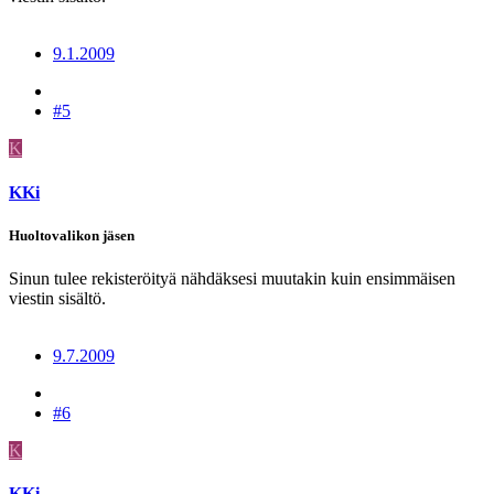
9.1.2009
#5
K
KKi
Huoltovalikon jäsen
Sinun tulee rekisteröityä nähdäksesi muutakin kuin ensimmäisen
viestin sisältö.
9.7.2009
#6
K
KKi