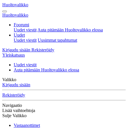
Huoltovalikko
Huoltovalikko
Foorumi
Uudet viestit
Auta pitämään Huoltovalikko elossa
Uudet
Uudet viestit
Uusimmat tapahtumat
Kirjaudu sisään
Rekisteröidy
Yleiskatsaus
Uudet viestit
Auta pitämään Huoltovalikko elossa
Valikko
Kirjaudu sisään
Rekisteröidy
Navigaatio
Lisää vaihtoehtoja
Sulje Valikko
Vastaanottimet