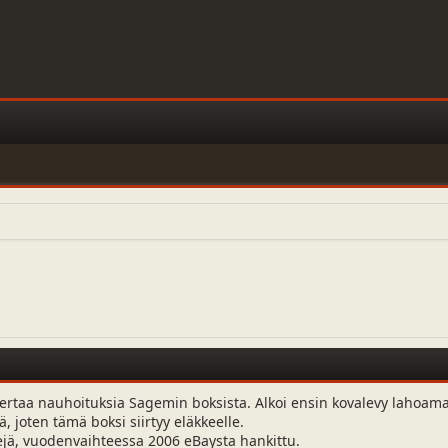
kertaa nauhoituksia Sagemin boksista. Alkoi ensin kovalevy lahoama
, joten tämä boksi siirtyy eläkkeelle.
ejä, vuodenvaihteessa 2006 eBaysta hankittu.