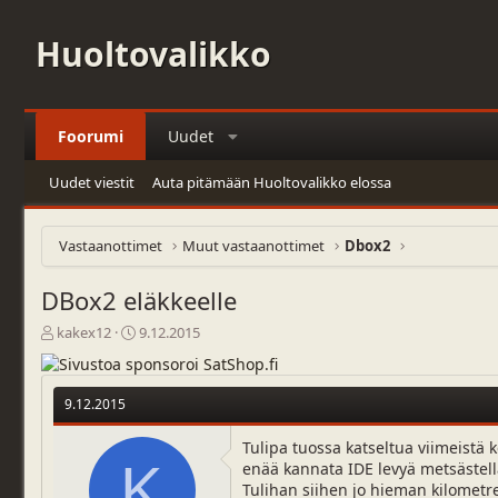
Huoltovalikko
Foorumi
Uudet
Uudet viestit
Auta pitämään Huoltovalikko elossa
Vastaanottimet
Muut vastaanottimet
Dbox2
DBox2 eläkkeelle
V
A
kakex12
9.12.2015
i
l
e
o
s
i
9.12.2015
t
t
i
u
Tulipa tuossa katseltua viimeistä 
k
s
K
enää kannata IDE levyä metsästellä
e
p
Tulihan siihen jo hieman kilometr
t
ä