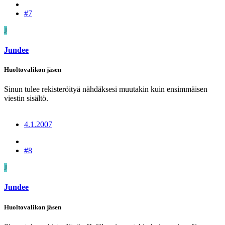
#7
J
Jundee
Huoltovalikon jäsen
Sinun tulee rekisteröityä nähdäksesi muutakin kuin ensimmäisen
viestin sisältö.
4.1.2007
#8
J
Jundee
Huoltovalikon jäsen