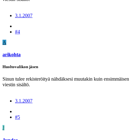
3.1.2007
#4
A
arikohta
Huoltovalikon jäsen
Sinun tulee rekisteröityä nähdäksesi muutakin kuin ensimmäisen
viestin sisältö.
3.1.2007
#5
J