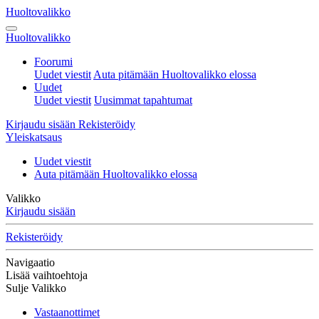
Huoltovalikko
Huoltovalikko
Foorumi
Uudet viestit
Auta pitämään Huoltovalikko elossa
Uudet
Uudet viestit
Uusimmat tapahtumat
Kirjaudu sisään
Rekisteröidy
Yleiskatsaus
Uudet viestit
Auta pitämään Huoltovalikko elossa
Valikko
Kirjaudu sisään
Rekisteröidy
Navigaatio
Lisää vaihtoehtoja
Sulje Valikko
Vastaanottimet