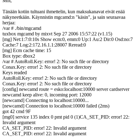
Moi,
Tänään kotiin tultuani ihmettelin, kun maksukanavat eivät enää
näkyneetkään. Käynnistin mgcamd:n "käsin", ja sain seuraavaa
herjaa:
/var # ./bin/mgcamd
tuxbox mgcamd by mixvt Sep 27 2006 15:57:22 (v1.15)
[mg] Net:1:7:0:10s Show ecm:0, emm:0 Up:1 Au:2 Dir:0 Osd:no:7
Cache:7 Log:2:172.16.1.1:28007 Reread:0
[mg] Ecm cache time: 15
Box type: dbox2
/var # AutoRoll.Key: error! 2: No such file or directory
Conax.Key: error! 2: No such file or directory
Keys readed
AutoRoll.Key: error! 2: No such file or directory
Conax.Key: error! 2: No such file or directory
[config] newcamd route = esko:localhost:10000 server cardserver
newcamd keep alive: 0, incoming port: 12000
[newcamd] Connecting to localhost:10000...
[newcamd] Connection to localhost:10000 failed (2ms)
got 42 cmd 9F
[mg0] service 135 index 0 pmt pid 0 (1)CA_SET_PID: error! 22:
Invalid argument
CA_SET_PID: error! 22: Invalid argument
CA_SET_PID: error! 22: Invalid argument