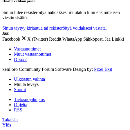
Huoltovalikon jäsen
Sinun tulee rekisteröityä nähdäksesi muutakin kuin ensimmäisen
viestin sisältö.
Sinun täytyy kirjautua tai rekisteröityä voidaksesi vastata.
Jaa:
Facebook
X (Twitter)
Reddit
WhatsApp
Sähköposti
Jaa
Linkki
Vastaanottimet
Muut vastaanottimet
Dbox2
xenForo Community Forum Software
Design by:
Pixel Exit
Ulkoasun valinta
Muuta leveys
Suomi
Tietosuojalinjaus
Ohjeita
RSS
Takaisin
Ylös