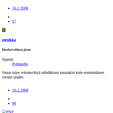
16.2.2008
#7
M
meukka
Huoltovalikon jäsen
Sijainti
Pottupelto
Sinun tulee rekisteröityä nähdäksesi muutakin kuin ensimmäisen
viestin sisältö.
16.2.2008
#8