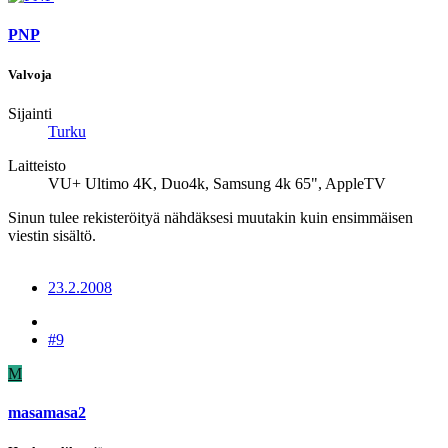
PNP
Valvoja
Sijainti
Turku
Laitteisto
VU+ Ultimo 4K, Duo4k, Samsung 4k 65", AppleTV
Sinun tulee rekisteröityä nähdäksesi muutakin kuin ensimmäisen
viestin sisältö.
23.2.2008
#9
M
masamasa2