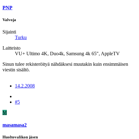
PNP
Valvoja
Sijainti
Turku
Laitteisto
VU+ Ultimo 4K, Duo4k, Samsung 4k 65", AppleTV
Sinun tulee rekisteröityä nähdäksesi muutakin kuin ensimmäisen
viestin sisältö.
14.2.2008
#5
M
masamasa2
Huoltovalikon jäsen