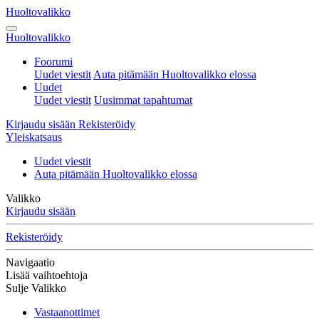
Huoltovalikko
Huoltovalikko
Foorumi
Uudet viestit
Auta pitämään Huoltovalikko elossa
Uudet
Uudet viestit
Uusimmat tapahtumat
Kirjaudu sisään
Rekisteröidy
Yleiskatsaus
Uudet viestit
Auta pitämään Huoltovalikko elossa
Valikko
Kirjaudu sisään
Rekisteröidy
Navigaatio
Lisää vaihtoehtoja
Sulje Valikko
Vastaanottimet