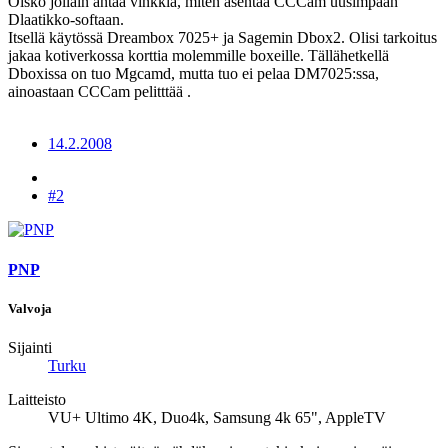
Oisko jollain antaa vinkkiä, miten asentaa CCCam uusimpaan
Dlaatikko-softaan.
Itsellä käytössä Dreambox 7025+ ja Sagemin Dbox2. Olisi tarkoitus
jakaa kotiverkossa korttia molemmille boxeille. Tällähetkellä
Dboxissa on tuo Mgcamd, mutta tuo ei pelaa DM7025:ssa,
ainoastaan CCCam pelitttää .
14.2.2008
#2
PNP
Valvoja
Sijainti
Turku
Laitteisto
VU+ Ultimo 4K, Duo4k, Samsung 4k 65", AppleTV