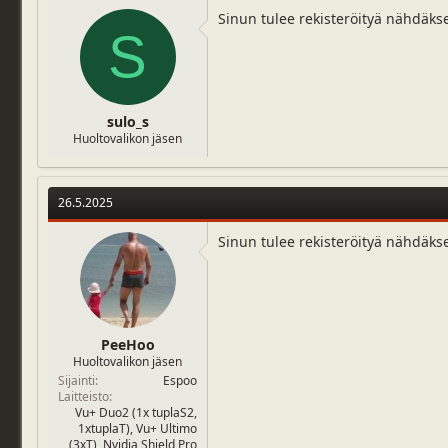
Sinun tulee rekisteröityä nähdäks
S
sulo_s
Huoltovalikon jäsen
26.5.2025
Sinun tulee rekisteröityä nähdäks
PeeHoo
Huoltovalikon jäsen
Sijainti
Espoo
Laitteisto
Vu+ Duo2 (1x tuplaS2,
1xtuplaT), Vu+ Ultimo
(3xT), Nvidia Shield Pro