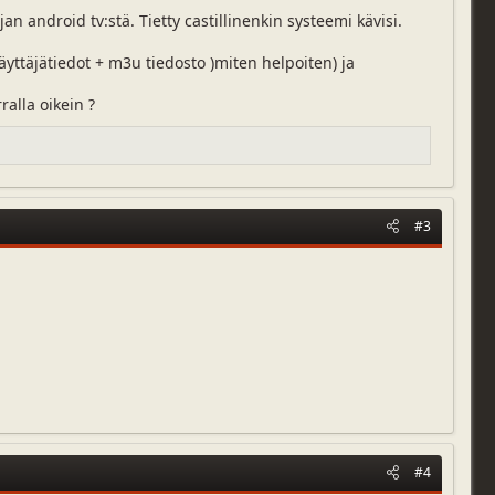
n android tv:stä. Tietty castillinenkin systeemi kävisi.
yttäjätiedot + m3u tiedosto )miten helpoiten) ja
alla oikein ?
#3
#4