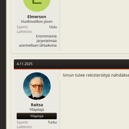
Elmerson
Huoltovalikon jäsen
Sijainti
Oulu
Laitteisto
Ensimmäistä
järjestelmää
asennellaan lähiaikoina
4.11.2025
Sinun tulee rekisteröityä nähdäks
Raitsa
Ylläpitäjä
Ylläpitäjä
Sijainti
Turku
Laitteisto