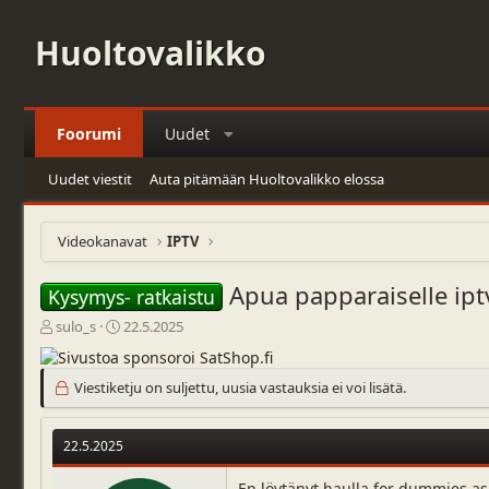
Huoltovalikko
Foorumi
Uudet
Uudet viestit
Auta pitämään Huoltovalikko elossa
Videokanavat
IPTV
Apua papparaiselle ipt
Kysymys- ratkaistu
V
A
sulo_s
22.5.2025
i
l
e
o
s
i
Viestiketju on suljettu, uusia vastauksia ei voi lisätä.
t
t
i
u
k
s
22.5.2025
e
p
t
ä
En löytänyt haulla for dummies asi