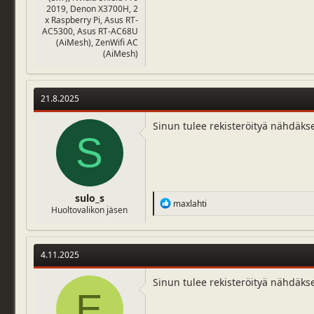
2019, Denon X3700H, 2
x Raspberry Pi, Asus RT-
AC5300, Asus RT-AC68U
(AiMesh), ZenWifi AC
(AiMesh)
21.8.2025
Sinun tulee rekisteröityä nähdäks
S
sulo_s
R
maxlahti
Huoltovalikon jäsen
e
a
c
t
4.11.2025
i
o
n
Sinun tulee rekisteröityä nähdäks
E
s
: