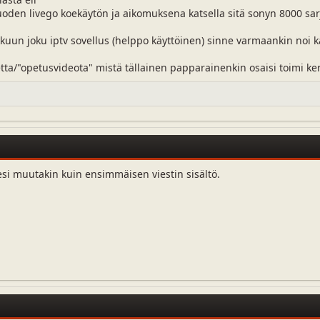
uoden livego koekäytön ja aikomuksena katsella sitä sonyn 8000 sarja
kuun joku iptv sovellus (helppo käyttöinen) sinne varmaankin noi kä
ta/"opetusvideota" mistä tällainen papparainenkin osaisi toimi kerr
esi muutakin kuin ensimmäisen viestin sisältö.