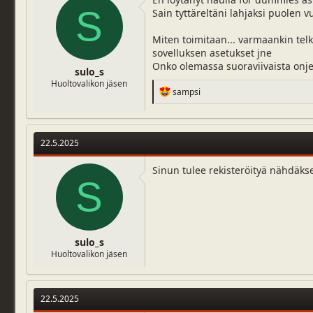
j
i
S
Sain tyttäreltäni lahjaksi puolen v
u
v
n
ä
Miten toimitaan... varmaankin telk
a
m
sovelluksen asetukset jne
l
ä
Onko olemassa suoraviivaista onjet
o
sulo_s
ä
i
Huoltovalikon jäsen
r
R
sampsi
t
ä
e
t
a
a
c
j
t
22.5.2025
a
i
o
n
Sinun tulee rekisteröityä nähdäks
S
s
:
sulo_s
Huoltovalikon jäsen
22.5.2025