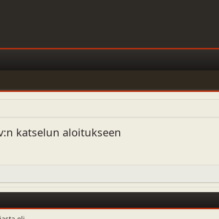
v:n katselun aloitukseen
asta eli