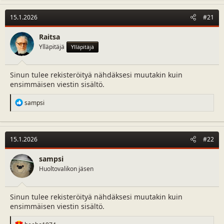
15.1.2026
#21
Raitsa
Ylläpitäjä
Ylläpitäjä
Sinun tulee rekisteröityä nähdäksesi muutakin kuin
ensimmäisen viestin sisältö.
R
sampsi
e
a
c
t
15.1.2026
#22
i
o
n
sampsi
s
Huoltovalikon jäsen
:
Sinun tulee rekisteröityä nähdäksesi muutakin kuin
ensimmäisen viestin sisältö.
R