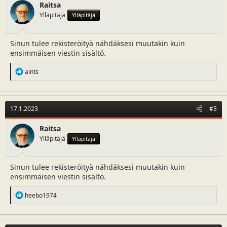
n
Raitsa
s
Ylläpitäjä
Ylläpitäjä
:
Sinun tulee rekisteröityä nähdäksesi muutakin kuin
ensimmäisen viestin sisältö.
R
aints
e
a
c
t
17.1.2023
#3
i
o
n
Raitsa
s
Ylläpitäjä
Ylläpitäjä
:
Sinun tulee rekisteröityä nähdäksesi muutakin kuin
ensimmäisen viestin sisältö.
R
heebo1974
e
a
c
t