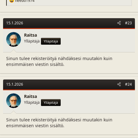
heebo1974
e
a
c
t
15.1.2026
#23
i
o
n
Raitsa
s
Ylläpitäjä
Ylläpitäjä
:
Sinun tulee rekisteröityä nähdäksesi muutakin kuin
ensimmäisen viestin sisältö.
15.1.2026
#24
Raitsa
Ylläpitäjä
Ylläpitäjä
Sinun tulee rekisteröityä nähdäksesi muutakin kuin
ensimmäisen viestin sisältö.