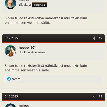
Ylläpitäjä
Ylläpitäjä
Sinun tulee rekisteröityä nähdäksesi muutakin kuin
ensimmäisen viestin sisältö.
5.12.2025
#7
heebo1974
Huoltovalikon jäsen
Sinun tulee rekisteröityä nähdäksesi muutakin kuin
ensimmäisen viestin sisältö.
R
sampsi
e
a
c
t
5.12.2025
#8
i
o
n
Raitsa