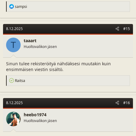
R
sampsi
e
a
c
t
8.12.2025
#15
i
o
n
taaart
T
s
Huoltovalikon jäsen
:
Sinun tulee rekisteröityä nähdäksesi muutakin kuin
ensimmäisen viestin sisältö.
R
Raitsa
e
a
c
t
8.12.2025
#16
i
o
n
heebo1974
s
Huoltovalikon jäsen
: