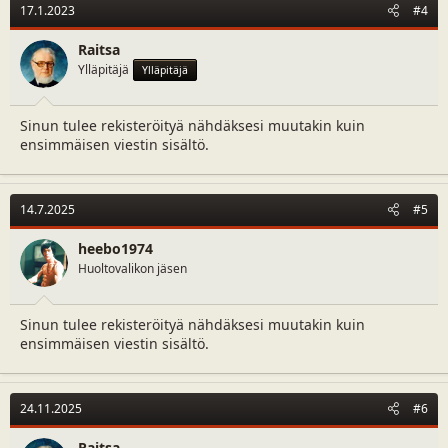
17.1.2023
#4
i
o
n
Raitsa
s
Ylläpitäjä
Ylläpitäjä
:
Sinun tulee rekisteröityä nähdäksesi muutakin kuin
ensimmäisen viestin sisältö.
14.7.2025
#5
heebo1974
Huoltovalikon jäsen
Sinun tulee rekisteröityä nähdäksesi muutakin kuin
ensimmäisen viestin sisältö.
24.11.2025
#6
Raitsa