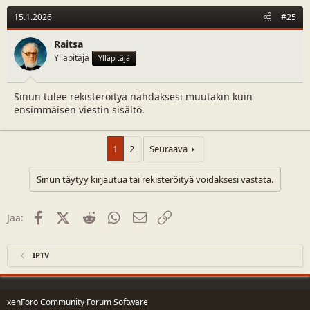
15.1.2026
#25
Raitsa
Ylläpitäjä
Ylläpitäjä
Sinun tulee rekisteröityä nähdäksesi muutakin kuin
ensimmäisen viestin sisältö.
1
2
Seuraava
Sinun täytyy kirjautua tai rekisteröityä voidaksesi vastata.
Facebook
X (Twitter)
Reddit
WhatsApp
Sähköposti
Linkki
Jaa:
IPTV
xenForo Community Forum Software