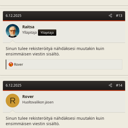
6.12.2025
#13
Raitsa
Ylläpitäjä
Ylläpitäjä
Sinun tulee rekisteröityä nähdäksesi muutakin kuin
ensimmäisen viestin sisältö.
R
Rover
e
a
c
t
6.12.2025
#14
i
o
n
Rover
R
s
Huoltovalikon jäsen
:
Sinun tulee rekisteröityä nähdäksesi muutakin kuin
ensimmäisen viestin sisältö.