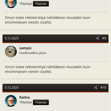
s
Ylläpitäjä
Ylläpitäjä
:
Sinun tulee rekisteröityä nähdäksesi muutakin kuin
ensimmäisen viestin sisältö.
5.12.2025
#9
sampsi
Huoltovalikon jäsen
Sinun tulee rekisteröityä nähdäksesi muutakin kuin
ensimmäisen viestin sisältö.
5.12.2025
#10
Raitsa
Ylläpitäjä
Ylläpitäjä