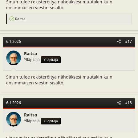
Sinun tulee rekisteröityä nähdäksesi muutakin kuin
ensimmäisen viestin sisältö.
R
Raitsa
e
a
c
t
6.1.2026
#17
i
o
n
Raitsa
s
Ylläpitäjä
Ylläpitäjä
:
Sinun tulee rekisteröityä nähdäksesi muutakin kuin
ensimmäisen viestin sisältö.
6.1.2026
#18
Raitsa
Ylläpitäjä
Ylläpitäjä