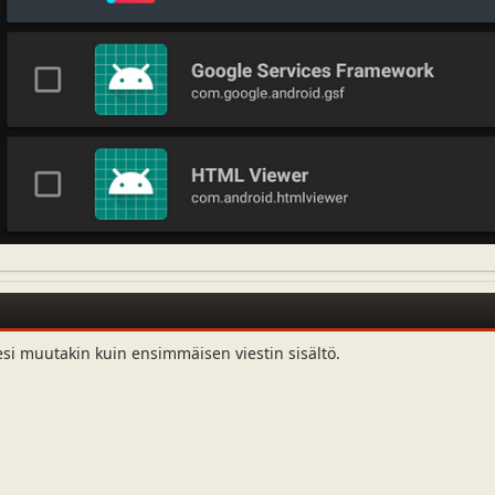
esi muutakin kuin ensimmäisen viestin sisältö.