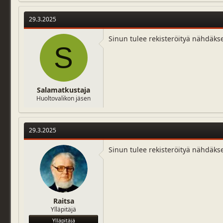
29.3.2025
Sinun tulee rekisteröityä nähdäks
S
Salamatkustaja
Huoltovalikon jäsen
29.3.2025
Sinun tulee rekisteröityä nähdäks
Raitsa
Ylläpitäjä
Ylläpitäjä