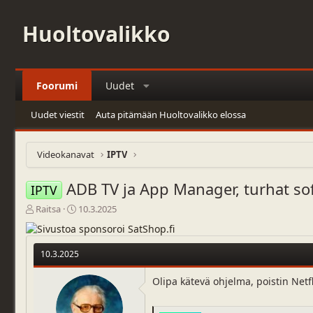
Huoltovalikko
Foorumi
Uudet
Uudet viestit
Auta pitämään Huoltovalikko elossa
Videokanavat
IPTV
ADB TV ja App Manager, turhat sof
IPTV
V
A
Raitsa
10.3.2025
i
l
e
o
s
i
10.3.2025
t
t
i
u
Olipa kätevä ohjelma, poistin Netf
k
s
e
p
t
ä