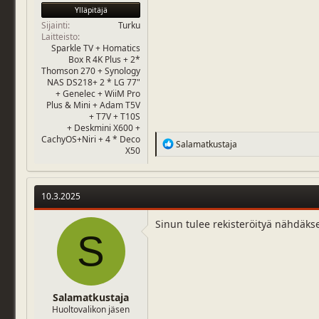
Ylläpitäjä
Sijainti
Turku
Laitteisto
Sparkle TV + Homatics
Box R 4K Plus + 2*
Thomson 270 + Synology
NAS DS218+ 2 * LG 77"
+ Genelec + WiiM Pro
Plus & Mini + Adam T5V
+ T7V + T10S
+ Deskmini X600 +
CachyOS+Niri + 4 * Deco
R
Salamatkustaja
X50
e
a
c
t
10.3.2025
i
o
n
Sinun tulee rekisteröityä nähdäks
S
s
:
Salamatkustaja
Huoltovalikon jäsen