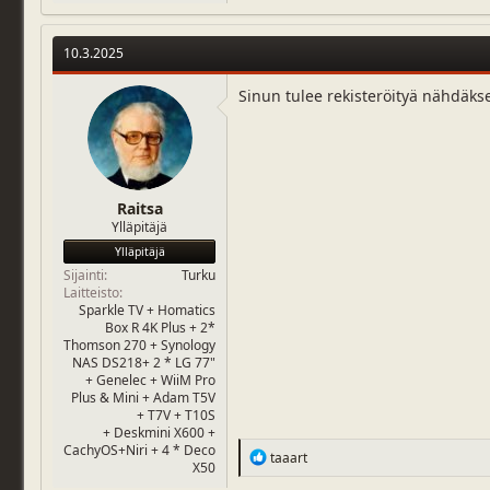
10.3.2025
Sinun tulee rekisteröityä nähdäks
Raitsa
Ylläpitäjä
Ylläpitäjä
Sijainti
Turku
Laitteisto
Sparkle TV + Homatics
Box R 4K Plus + 2*
Thomson 270 + Synology
NAS DS218+ 2 * LG 77"
+ Genelec + WiiM Pro
Plus & Mini + Adam T5V
+ T7V + T10S
+ Deskmini X600 +
CachyOS+Niri + 4 * Deco
R
taaart
X50
e