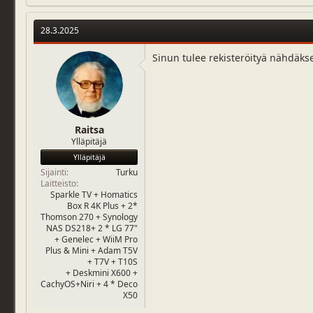
a
c
t
28.3.2025
i
o
n
Sinun tulee rekisteröityä nähdäks
s
:
Raitsa
Ylläpitäjä
Ylläpitäjä
Sijainti
Turku
Laitteisto
Sparkle TV + Homatics
Box R 4K Plus + 2*
Thomson 270 + Synology
NAS DS218+ 2 * LG 77"
+ Genelec + WiiM Pro
Plus & Mini + Adam T5V
+ T7V + T10S
+ Deskmini X600 +
CachyOS+Niri + 4 * Deco
X50