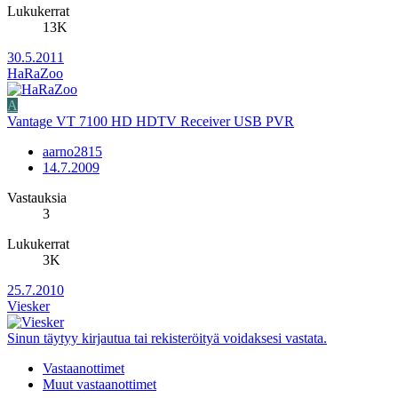
Lukukerrat
13K
30.5.2011
HaRaZoo
A
Vantage VT 7100 HD HDTV Receiver USB PVR
aarno2815
14.7.2009
Vastauksia
3
Lukukerrat
3K
25.7.2010
Viesker
Sinun täytyy kirjautua tai rekisteröityä voidaksesi vastata.
Vastaanottimet
Muut vastaanottimet