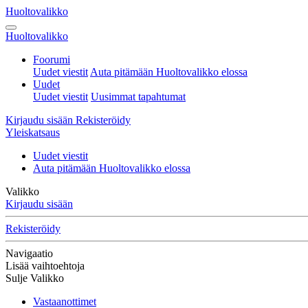
Huoltovalikko
Huoltovalikko
Foorumi
Uudet viestit
Auta pitämään Huoltovalikko elossa
Uudet
Uudet viestit
Uusimmat tapahtumat
Kirjaudu sisään
Rekisteröidy
Yleiskatsaus
Uudet viestit
Auta pitämään Huoltovalikko elossa
Valikko
Kirjaudu sisään
Rekisteröidy
Navigaatio
Lisää vaihtoehtoja
Sulje Valikko
Vastaanottimet