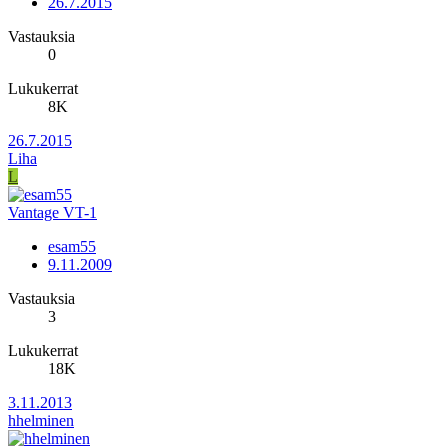
26.7.2015
Vastauksia
0
Lukukerrat
8K
26.7.2015
Liha
L
Vantage VT-1
esam55
9.11.2009
Vastauksia
3
Lukukerrat
18K
3.11.2013
hhelminen