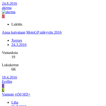
24.8.2016
akema
X
Lukittu
Apua kaivataan
MotoGP näkyviin 2016
Xerxes
24.3.2016
Vastauksia
19
Lukukerrat
6K
18.4.2016
EerIlm
E
L
Vantage vt50 HD+
Liha